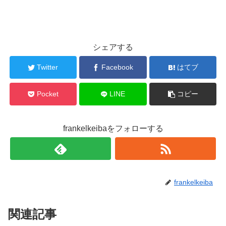
シェアする
Twitter
Facebook
はてブ
Pocket
LINE
コピー
frankelkeibaをフォローする
frankelkeiba
関連記事