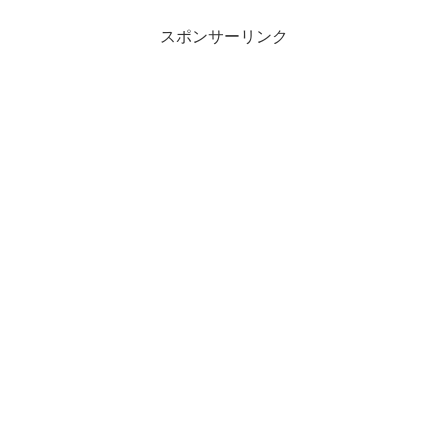
スポンサーリンク