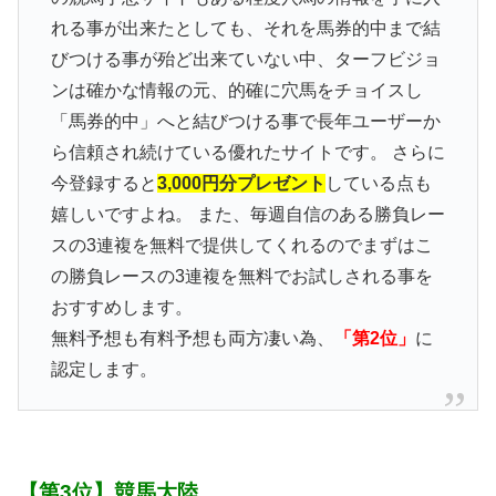
れる事が出来たとしても、それを馬券的中まで結
びつける事が殆ど出来ていない中、ターフビジョ
ンは確かな情報の元、的確に穴馬をチョイスし
「馬券的中」へと結びつける事で長年ユーザーか
ら信頼され続けている優れたサイトです。 さらに
今登録すると
3,000円分プレゼント
している点も
嬉しいですよね。 また、毎週自信のある勝負レー
スの3連複を無料で提供してくれるのでまずはこ
の勝負レースの3連複を無料でお試しされる事を
おすすめします。
無料予想も有料予想も両方凄い為、
「第2位」
に
認定します。
【第3位】競馬大陸