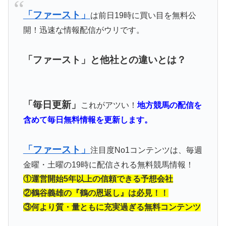
「ファースト」
は前日19時に買い目を無料公
開！迅速な情報配信がウリです。
「ファースト」と他社との違いとは？
「毎日更新」
これがアツい！
地方競馬の配信を
含めて毎日無料情報を更新します。
「ファースト」
注目度No1コンテンツは、毎週
金曜・土曜の19時に配信される無料競馬情報！
①運営開始5年以上の信頼できる予想会社
②鶴谷義雄の『鶴の恩返し』は必見！！
③何より質・量ともに充実過ぎる無料コンテンツ