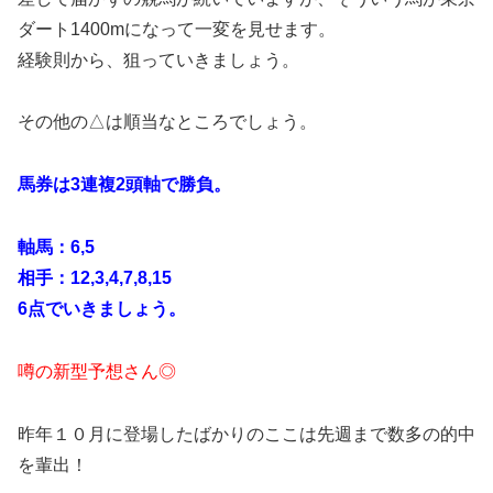
ダート1400mになって一変を見せます。
経験則から、狙っていきましょう。
その他の△は順当なところでしょう。
馬券は3連複2頭軸で勝負。
軸馬：6,5
相手：12,3,4,7,8,15
6点でいきましょう。
噂の新型予想さん◎
昨年１０月に登場したばかりのここは先週まで数多の的中
を輩出！