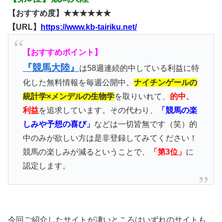
【おすすめ度】★★★★★★
【URL】
https://www.kb-tairiku.net/
【おすすめポイント】
『競馬大陸』
は58週連続的中している利益に特
化した無料情報を毎週公開中。
ナイチンゲールの
統計学×メンデルの生物学
を取りいれて、
的中、
利益
を追求しています。その代わり、
「競馬の楽
しみや予想の喜び」
などは一切皆無です（笑）的
中のみが欲しい方は是非登録してみてください！
競馬の楽しみが減るということで、
「第3位」
に
認定します。
今回ご紹介したサイトが凄いところはいずれのサイトも