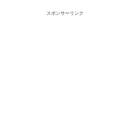
スポンサーリンク