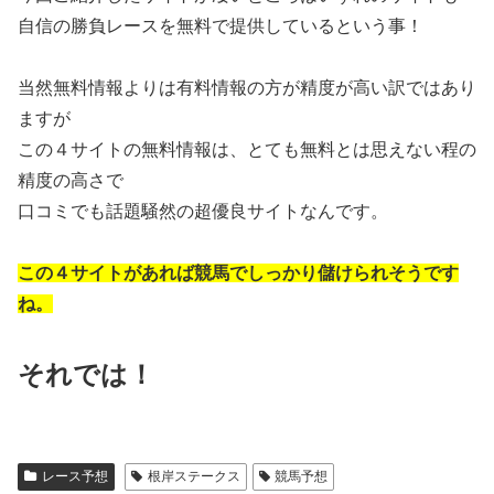
自信の勝負レースを無料で提供しているという事！
当然無料情報よりは有料情報の方が精度が高い訳ではあり
ますが
この４サイトの無料情報は、とても無料とは思えない程の
精度の高さで
口コミでも話題騒然の超優良サイトなんです。
この４サイトがあれば競馬でしっかり儲けられそうです
ね。
それでは！
レース予想
根岸ステークス
競馬予想