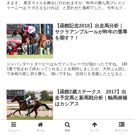
きます。 東京マイルを舞台に行われますが、昨年の勝ち馬ブレスジ
ャーニーは ケガさえなければ、と思わせた逸材でした。 今年もクラ
シックを沸かせる馬が出てくるのでしょう...
【函館記念2018】出走馬分析｜
レース展望
サクラアンプルールが昨年の雪辱
を期す？！
ジャパンダートダービーはルヴァンスレーヴが強かったですね。 1枠
1番で包まれて終わってくれることを期待しましたが、大外ぶん回し
で余裕の差し切り勝ち。 強いですね。 右回りを克服したとなると、
休み明けで取りこぼした点しか不安要素...
【函館2歳ステークス 2017】出
レース展望
走予定馬と新馬戦分析｜軸馬候補
はカシアス
今週は函館2歳ステークスと中京記念が予定されています。 両レース
メニュー
ホーム
検索
トップ
サイドバー
とも波乱の要素は十分ですので、懲りずに穴馬を狙っていきましょ