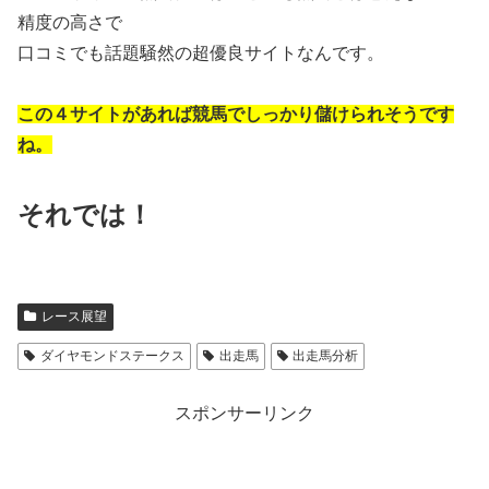
精度の高さで
口コミでも話題騒然の超優良サイトなんです。
この４サイトがあれば競馬でしっかり儲けられそうです
ね。
それでは！
レース展望
ダイヤモンドステークス
出走馬
出走馬分析
スポンサーリンク