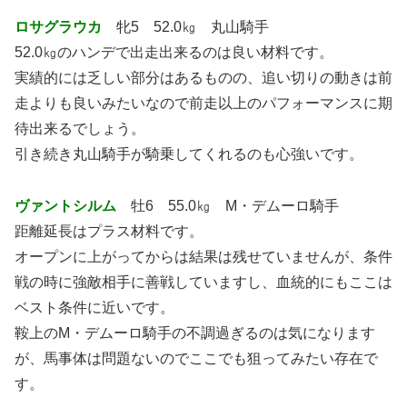
ロサグラウカ
牝5 52.0㎏ 丸山騎手
52.0㎏のハンデで出走出来るのは良い材料です。
実績的には乏しい部分はあるものの、追い切りの動きは前
走よりも良いみたいなので前走以上のパフォーマンスに期
待出来るでしょう。
引き続き丸山騎手が騎乗してくれるのも心強いです。
ヴァントシルム
牡6 55.0㎏ M・デムーロ騎手
距離延長はプラス材料です。
オープンに上がってからは結果は残せていませんが、条件
戦の時に強敵相手に善戦していますし、血統的にもここは
ベスト条件に近いです。
鞍上のM・デムーロ騎手の不調過ぎるのは気になります
が、馬事体は問題ないのでここでも狙ってみたい存在で
す。