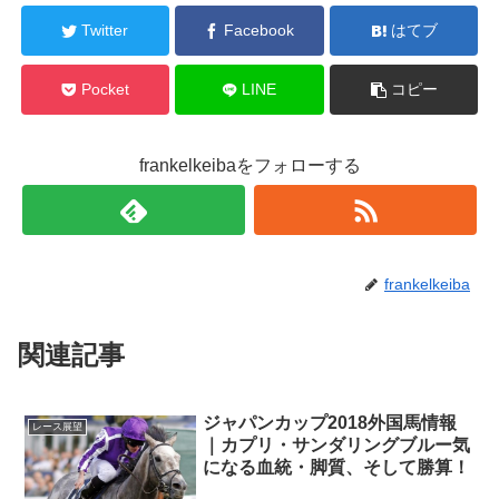
Twitter
Facebook
はてブ
Pocket
LINE
コピー
frankelkeibaをフォローする
frankelkeiba
関連記事
ジャパンカップ2018外国馬情報
レース展望
｜カプリ・サンダリングブルー気
になる血統・脚質、そして勝算！