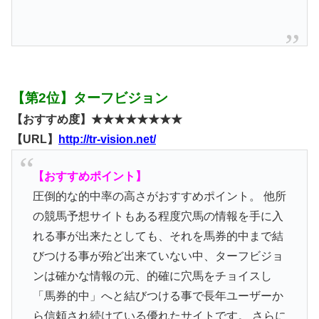
【第2位】ターフビジョン
【おすすめ度】★★★★★★★★
【URL】
http://tr-vision.net/
【おすすめポイント】
圧倒的な的中率の高さがおすすめポイント。 他所
の競馬予想サイトもある程度穴馬の情報を手に入
れる事が出来たとしても、それを馬券的中まで結
びつける事が殆ど出来ていない中、ターフビジョ
ンは確かな情報の元、的確に穴馬をチョイスし
「馬券的中」へと結びつける事で長年ユーザーか
ら信頼され続けている優れたサイトです。 さらに