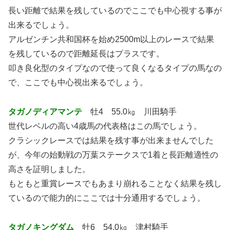
長い距離で結果を残しているのでここでも中心視する事が
出来るでしょう。
アルゼンチン共和国杯を始め2500m以上のレースで結果
を残しているので距離延長はプラスです。
叩き良化型のタイプなので使って良くなるタイプの馬なの
で、ここでも中心視出来るでしょう。
タガノディアマンテ
牡4 55.0㎏ 川田騎手
世代レベルの高い4歳馬の代表格はこの馬でしょう。
クラシックレースでは結果を残す事が出来ませんでした
が、今年の始動戦の万葉ステークスで1着と長距離適性の
高さを証明しました。
もともと重賞レースでもあまり崩れることなく結果を残し
ているので能力的にここでは十分通用するでしょう。
タガノキングダム
牡6 54.0㎏ 津村騎手