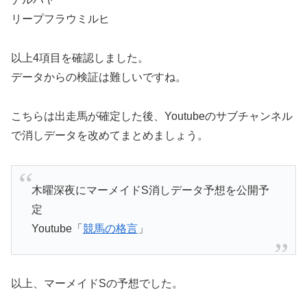
リープフラウミルヒ
以上4項目を確認しました。
データからの検証は難しいですね。
こちらは出走馬が確定した後、Youtubeのサブチャンネル
で消しデータを改めてまとめましょう。
木曜深夜にマーメイドS消しデータ予想を公開予
定
Youtube「
競馬の格言
」
以上、マーメイドSの予想でした。