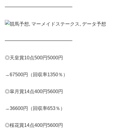
━━━━━━━━━━━━━━
━━━━━━━━━━━━━━
◎天皇賞10点500円5000円
→67500円（回収率1350％）
◎皐月賞14点400円5600円
→36600円（回収率653％）
◎桜花賞14点400円5600円