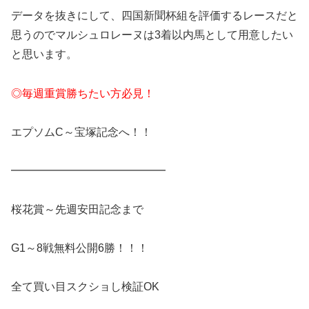
データを抜きにして、四国新聞杯組を評価するレースだと
思うのでマルシュロレーヌは3着以内馬として用意したい
と思います。
◎毎週重賞勝ちたい方必見！
エプソムC～宝塚記念へ！！
━━━━━━━━━━━━━━
桜花賞～先週安田記念まで
G1～8戦無料公開6勝！！！
全て買い目スクショし検証OK