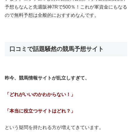
予想もなんと先週阪神7Rで500％！これが軍資金にもなる
ので無料予想は全般的におすすめなんです。
口コミで話題騒然の競馬予想サイト
昨今、競馬情報サイトが乱立しすぎて、
「どれがいいのかわからない！」
「本当に役立つサイトはどれ？」
という疑問を持たれる方が増えてきています。