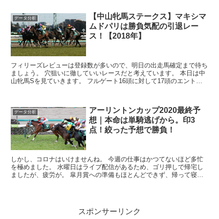
【中山牝馬ステークス】マキシマ
データ分析
ムドパリは勝負気配の引退レー
ス！【2018年】
フィリーズレビューは登録数が多いので、明日の出走馬確定まで待ち
ましょう。 穴狙いに徹していいレースだと考えています。 本日は中
山牝馬Sを見ていきます。 フルゲート16頭に対して17頭のエントリ
ーがあります。 ヒストリアが除外...
アーリントンカップ2020最終予
データ分析
想｜本命は単騎逃げから。印3
点！絞った予想で勝負！
しかし、コロナはいけませんね。 今週の仕事はかつてないほど多忙
を極めました。 水曜日はライブ配信があるため、ゴリ押しで帰宅し
ましたが、疲労が。 皐月賞への準備もほとんどできず、帰って寝る
だけの生活となりました。 早く特効...
スポンサーリンク