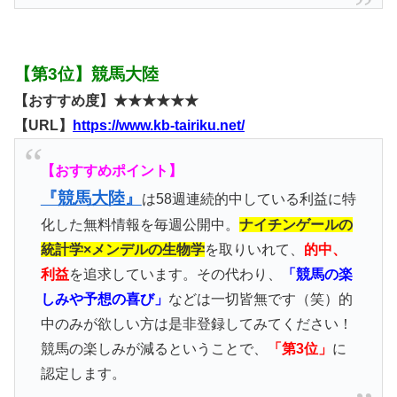
【第3位】競馬大陸
【おすすめ度】★★★★★★
【URL】
https://www.kb-tairiku.net/
【おすすめポイント】
『競馬大陸』
は58週連続的中している利益に特
化した無料情報を毎週公開中。
ナイチンゲールの
統計学×メンデルの生物学
を取りいれて、
的中、
利益
を追求しています。その代わり、
「競馬の楽
しみや予想の喜び」
などは一切皆無です（笑）的
中のみが欲しい方は是非登録してみてください！
競馬の楽しみが減るということで、
「第3位」
に
認定します。