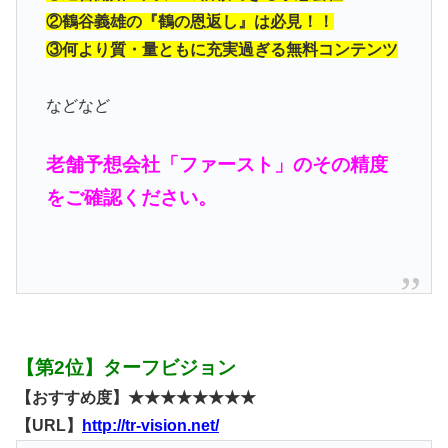
②鶴谷義雄の『鶴の恩返し』は必見！！
③何より質・量ともに充実過ぎる無料コンテンツ
などなど
老舗予想会社「ファースト」のその精度
をご確認ください。
【第2位】ターフビジョン
【おすすめ度】★★★★★★★★
【URL】
http://tr-vision.net/