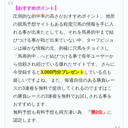
【おすすめポイント】
圧倒的な的中率の高さがおすすめポイント。 他所
の競馬予想サイトもある程度穴馬の情報を手に入
れる事が出来たとしても、それを馬券的中まで結
びつける事が殆ど出来ていない中、ターフビジョ
ンは確かな情報の元、的確に穴馬をチョイスし
「馬券的中」へと結びつける事で長年ユーザーか
ら信頼され続けている優れたサイトです。 さらに
今登録すると
3,000円分プレゼント
している点も
嬉しいですよね。 また、毎週自信のある勝負レー
スの3連複を無料で提供してくれるのでまずはこ
の勝負レースの3連複を無料でお試しされる事を
おすすめします。
無料予想も有料予想も両方凄い為、
「第2位」
に
認定します。