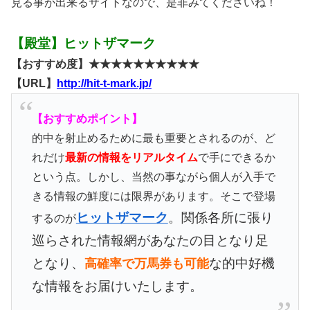
見る事が出来るサイトなので、是非みてくださいね！
【殿堂】ヒットザマーク
【おすすめ度】★★★★★★★★★★
【URL】
http://hit-t-mark.jp/
【おすすめポイント】
的中を射止めるために最も重要とされるのが、ど
れだけ
最新の情報をリアルタイム
で手にできるか
という点。しかし、当然の事ながら個人が入手で
きる情報の鮮度には限界があります。そこで登場
ヒットザマーク
。関係各所に張り
するのが
巡らされた情報網があなたの目となり足
となり、
な的中好機
高確率で万馬券も可能
な情報をお届けいたします。