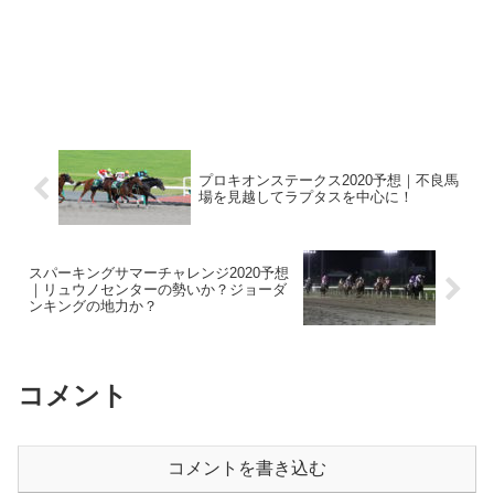
プロキオンステークス2020予想｜不良馬
場を見越してラプタスを中心に！
スパーキングサマーチャレンジ2020予想
｜リュウノセンターの勢いか？ジョーダ
ンキングの地力か？
コメント
コメントを書き込む