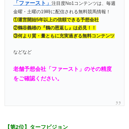
「ファースト」
注目度No1コンテンツは、毎週
金曜・土曜の19時に配信される無料競馬情報！
①運営開始5年以上の信頼できる予想会社
②鶴谷義雄の『鶴の恩返し』は必見！！
③何より質・量ともに充実過ぎる無料コンテンツ
などなど
老舗予想会社「ファースト」のその精度
をご確認ください。
【第2位】ターフビジョン