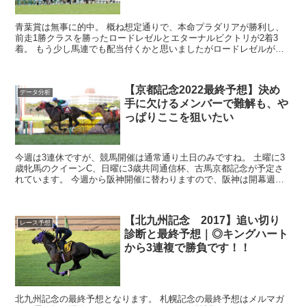
青葉賞は無事に的中。 概ね想定通りで、本命プラダリアが勝利し、
前走1勝クラスを勝ったロードレゼルとエターナルビクトリが2着3
着。 もう少し馬連でも配当付くかと思いましたがロードレゼルが人
気になっていました。 まあ、的中なの...
【京都記念2022最終予想】決め
データ分析
手に欠けるメンバーで難解も、や
っぱりここを狙いたい
今週は3連休ですが、競馬開催は通常通り土日のみですね。 土曜に3
歳牝馬のクイーンC、日曜に3歳共同通信杯、古馬京都記念が予定さ
れています。 今週から阪神開催に替わりますので、阪神は開幕週と
なります。 出走馬 1枠1番タガノデ...
【北九州記念 2017】追い切り
レース予想
診断と最終予想｜◎キングハート
から3連複で勝負です！！
北九州記念の最終予想となります。 札幌記念の最終予想はメルマガ