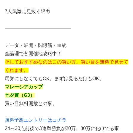
7人気激走見抜く眼力
━━━━━━━━━━━━━━
データ・展開・関係筋・血統
全論理で各開催地攻略中！
そしておすすめなのはこの買い方、買い目を無料で見せて
くれます。
馬券にしなくてもOK。まずは見るだけもOK。
マレーシアカップ
七夕賞（G3）
買い目無料開放との事。
無料予想エントリーはコチラ
24～30点前後で3連単勝負が20万、30万に化けてる事