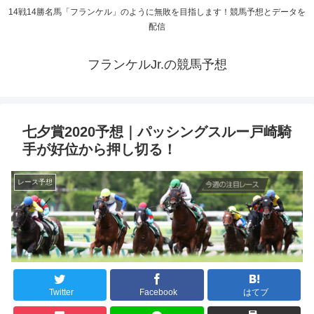
14戦14勝名馬「フランケル」のように無敗を目指します！競馬予想とデータを
配信
フランケルJr.の競馬予想
七夕賞2020予想｜パッシングスルー戸崎騎
手が好位から押し切る！
レース予想
Twitter
Facebook
はてブ