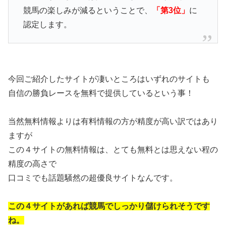
競馬の楽しみが減るということで、
「第3位」
に
認定します。
今回ご紹介したサイトが凄いところはいずれのサイトも
自信の勝負レースを無料で提供しているという事！
当然無料情報よりは有料情報の方が精度が高い訳ではあり
ますが
この４サイトの無料情報は、とても無料とは思えない程の
精度の高さで
口コミでも話題騒然の超優良サイトなんです。
この４サイトがあれば競馬でしっかり儲けられそうです
ね。