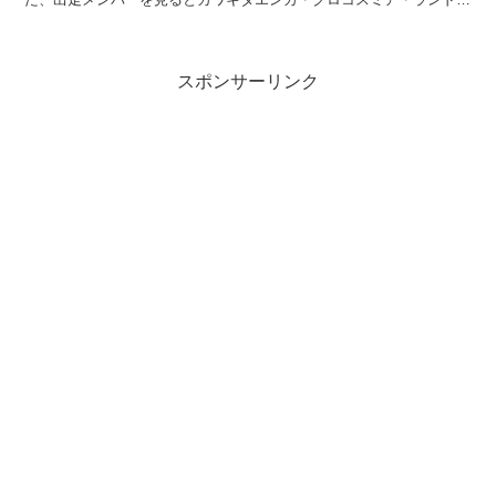
ネ・ミッキーチャームと基本逃げを打つ馬が揃いま...
スポンサーリンク