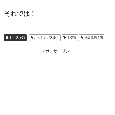
それでは！
レース予想
パッシングスルー
七夕賞
福島競馬予想
スポンサーリンク