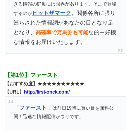
きる情報の鮮度には限界があります。そこで登場
ヒットザマーク
。関係各所に張り
するのが
巡らされた情報網があなたの目となり足
となり、
な的中好機
高確率で万馬券も可能
な情報をお届けいたします。
【第1位】ファースト
【おすすめ度】★★★★★★★★★★
【URL】
http://first-onek.com/
「ファースト」
は前日19時に買い目を無料公
開！迅速な情報配信がウリです。