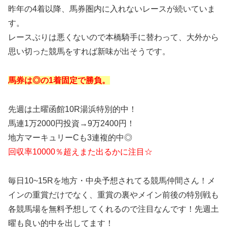
昨年の4着以降、馬券圏内に入れないレースが続いていま
す。
レースぶりは悪くないので本橋騎手に替わって、大外から
思い切った競馬をすれば新味が出そうです。
馬券は◎の1着固定で勝負。
先週は土曜函館10R湯浜特別的中！
馬連1万2000円投資→9万2400円！
地方マーキュリーCも3連複的中◎
回収率10000％超えまた出るかに注目☆
毎日10~15Rを地方・中央予想されてる競馬仲間さん！メ
インの重賞だけでなく、重賞の裏やメイン前後の特別戦も
各競馬場を無料予想してくれるので注目なんです！先週土
曜も良い的中を出してます！