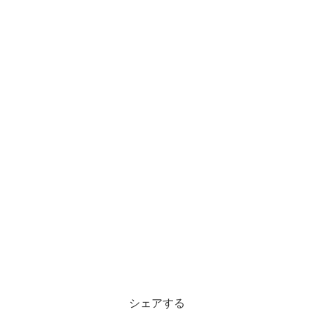
シェアする