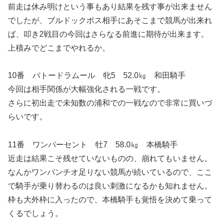
前走は休み明けという事もあり結果を残す事が出来ません
でしたが、ブルドックボス相手にあそこまで競馬が出来れ
ば、叩き2戦目の今回はさらなる前進に期待が出来ます。
上積みでどこまでやれるか。
10番 バトードラムール 牝5 52.0㎏ 和田騎手
今回は相手関係が大幅強化される一戦です。
さらに初出走で未知数の浦和での一戦なので非常に買いづ
らいです。
11番 ワンパーセント 牡7 58.0㎏ 本橋騎手
近走は結果こそ残せていないものの、崩れてもいません。
なんかワンパンチオ足りない競馬が続いているので、ここ
で騎手が乗り替わるのは良い刺激になるかも知れません。
枠も大外枠に入ったので、本橋騎手も覚悟を決めて乗って
くるでしょう。