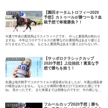
つ、という予想で入りましょう。 ◎5番マツ...
【園田オータムトロフィー2020
園田予想
予想】カトゥールが勝つーる？血
統予想で単複勝負？！
今週で中央の夏競馬はラストウィークです。 やっと夏競馬が終わり
ますね。 今年はコロナウイルスの影響なのか夏競馬はあまり盛り上
がりませんでしたね。 もともと夏競馬はあまり盛り上がらないので
変わりないのですが。 来週からいよいよ...
【サッポロクラシックカップ
地方競馬重賞予想
2020予想】上位拮抗！素直な予
想で勝ちを拾う！
先週は地方騎手でコロナウイルス感染者が出ましたが、今週は感染者
の報告はありません。 なんとか南関の数名だけで止めれた感じです
ね。 良かったです。 まだ来週までは危険なのですが、今の感じなら
クラスターにはならなそうです。 逆に...
フルールカップ2020予想｜勝ち
地方競馬重賞予想