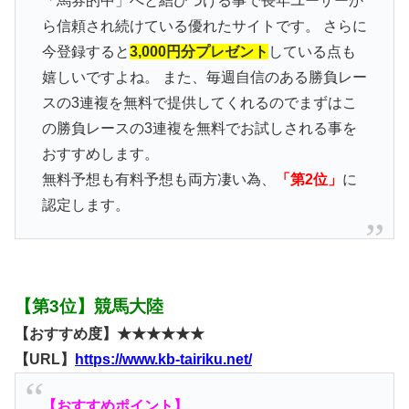
「馬券的中」へと結びつける事で長年ユーザーか
ら信頼され続けている優れたサイトです。 さらに
今登録すると
3,000円分プレゼント
している点も
嬉しいですよね。 また、毎週自信のある勝負レー
スの3連複を無料で提供してくれるのでまずはこ
の勝負レースの3連複を無料でお試しされる事を
おすすめします。
無料予想も有料予想も両方凄い為、
「第2位」
に
認定します。
【第3位】競馬大陸
【おすすめ度】★★★★★★
【URL】
https://www.kb-tairiku.net/
【おすすめポイント】