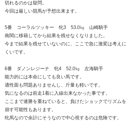
切れるのかは疑問。
今回は厳しい競馬が予想出来ます。
5番 コーラルツッキー 牝3 53.0㎏ 山崎騎手
南関に移籍してから結果を残せなくなりました。
今まで結果を残せていないのに、ここで急に激変は考えに
くいです。
6番 ダノンレジーナ 牝4 52.0㎏ 左海騎手
能力的には本命にしても良い馬です。
適性面も問題ありませんし、斤量も軽いです。
気になるのは前走1着に入線出来なかった事です。
ここまで連勝を重ねていると、負けたショックでリズムを
崩す可能性もあります。
牝馬なので余計にそうなので中心視するのは危険です。