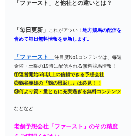
「ファースト」と他社との違いとは？
「毎日更新」
これがアツい！
地方競馬の配信を
含めて毎日無料情報を更新します。
「ファースト」
注目度No1コンテンツは、毎週
金曜・土曜の19時に配信される無料競馬情報！
①運営開始5年以上の信頼できる予想会社
②鶴谷義雄の『鶴の恩返し』は必見！！
③何より質・量ともに充実過ぎる無料コンテンツ
などなど
老舗予想会社「ファースト」のその精度