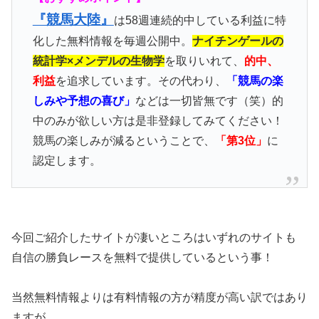
『競馬大陸』
は58週連続的中している利益に特
化した無料情報を毎週公開中。
ナイチンゲールの
統計学×メンデルの生物学
を取りいれて、
的中、
利益
を追求しています。その代わり、
「競馬の楽
しみや予想の喜び」
などは一切皆無です（笑）的
中のみが欲しい方は是非登録してみてください！
競馬の楽しみが減るということで、
「第3位」
に
認定します。
今回ご紹介したサイトが凄いところはいずれのサイトも
自信の勝負レースを無料で提供しているという事！
当然無料情報よりは有料情報の方が精度が高い訳ではあり
ますが