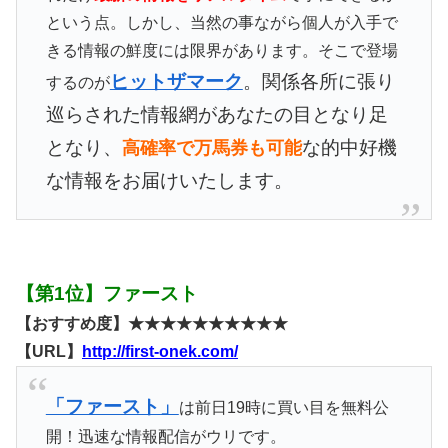
という点。しかし、当然の事ながら個人が入手で
きる情報の鮮度には限界があります。そこで登場
ヒットザマーク
。関係各所に張り
するのが
巡らされた情報網があなたの目となり足
となり、
な的中好機
高確率で万馬券も可能
な情報をお届けいたします。
【第1位】ファースト
【おすすめ度】★★★★★★★★★★
【URL】
http://first-onek.com/
「ファースト」
は前日19時に買い目を無料公
開！迅速な情報配信がウリです。