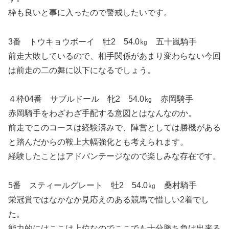
枠も良いと事に入ったので警戒したいです。
3番 トウキョウボーイ 牡2 54.0㎏ 五十嵐騎手
前走大敗しているので、相手関係があまり変わらない今回
は前走の二の舞に以下になるでしょう。
４枠04番 サブルドール 牝2 54.0㎏ 赤岡騎手
赤岡騎手をわざわざ手配する意図とはなんなのか。
前走でこのコースは経験済みで、陣営としては勝機がある
と踏んだからの鞍上大幅強化とも考えられます。
経験したことはアドバンテージなので楽しみな存在です。
5番 スティールグレート 牡2 54.0㎏ 桑村騎手
栄冠賞ではなかなか見応えのある競馬で惜しい2着でし
た。
能力的にはここは上位なのでここでも十分勝ち負け出来る