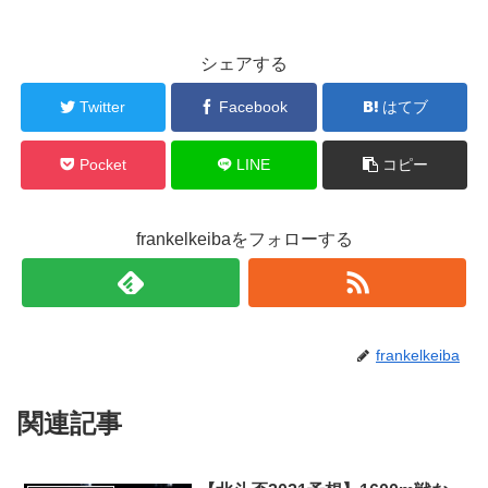
シェアする
Twitter
Facebook
はてブ
Pocket
LINE
コピー
frankelkeibaをフォローする
frankelkeiba
関連記事