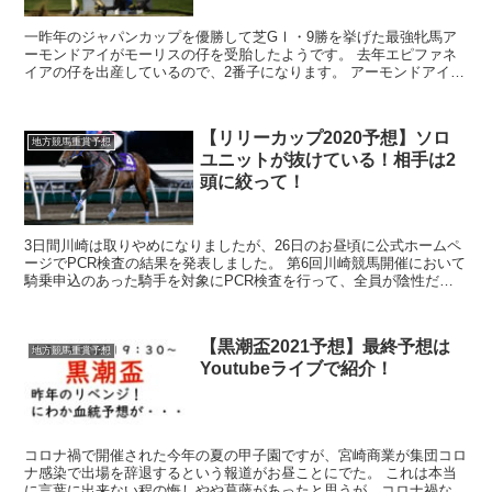
一昨年のジャパンカップを優勝して芝GⅠ・9勝を挙げた最強牝馬ア
ーモンドアイがモーリスの仔を受胎したようです。 去年エピファネ
イアの仔を出産しているので、2番子になります。 アーモンドアイ
2022は誕生の様子がYouTubeで...
【リリーカップ2020予想】ソロ
地方競馬重賞予想
ユニットが抜けている！相手は2
頭に絞って！
3日間川崎は取りやめになりましたが、26日のお昼頃に公式ホームペ
ージでPCR検査の結果を発表しました。 第6回川崎競馬開催において
騎乗申込のあった騎手を対象にPCR検査を行って、全員が陰性だっ
たようです。 クラスター的な事が...
【黒潮盃2021予想】最終予想は
地方競馬重賞予想
Youtubeライブで紹介！
コロナ禍で開催された今年の夏の甲子園ですが、宮崎商業が集団コロ
ナ感染で出場を辞退するという報道がお昼ことにでた。 これは本当
に言葉に出来ない程の悔しやや葛藤があったと思うが、コロナ禍なの