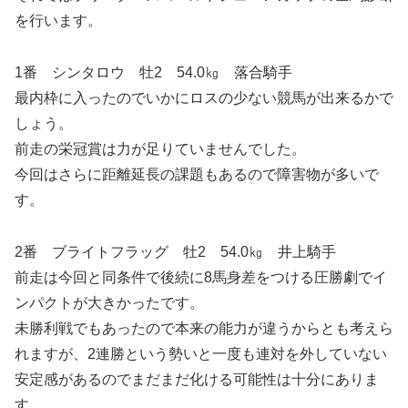
を行います。
1番 シンタロウ 牡2 54.0㎏ 落合騎手
最内枠に入ったのでいかにロスの少ない競馬が出来るかで
しょう。
前走の栄冠賞は力が足りていませんでした。
今回はさらに距離延長の課題もあるので障害物が多いで
す。
2番 ブライトフラッグ 牡2 54.0㎏ 井上騎手
前走は今回と同条件で後続に8馬身差をつける圧勝劇でイ
ンパクトが大きかったです。
未勝利戦でもあったので本来の能力が違うからとも考えら
れますが、2連勝という勢いと一度も連対を外していない
安定感があるのでまだまだ化ける可能性は十分にありま
す。