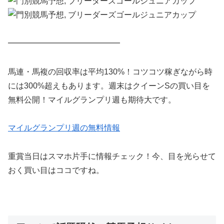
━━━━━━━━━━━━━━
馬連・馬複の回収率は平均130%！コツコツ稼ぎながら時
には300%超えもあります。週末はクイーンSの買い目を
無料公開！マイルグランプリ週も期待大です。
マイルグランプリ週の無料情報
重賞当日はスマホ片手に情報チェック！今、目を光らせて
おく買い目はココですね。