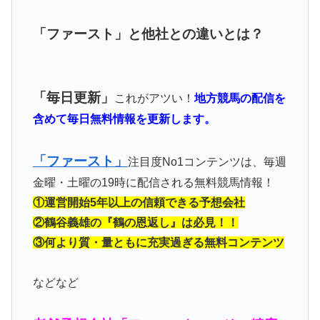
「ファースト」と他社との違いとは？
「毎日更新」
これがアツい！
地方競馬の配信を
含めて毎日無料情報を更新します。
「ファースト」
注目度No1コンテンツは、毎週
金曜・土曜の19時に配信される無料競馬情報！
①運営開始5年以上の信頼できる予想会社
②鶴谷義雄の『鶴の恩返し』は必見！！
③何より質・量ともに充実過ぎる無料コンテンツ
などなど