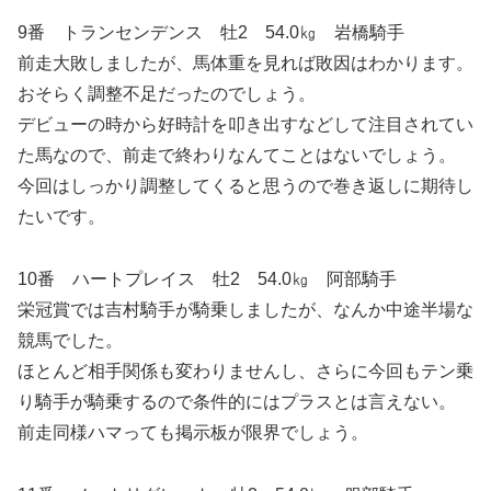
9番 トランセンデンス 牡2 54.0㎏ 岩橋騎手
前走大敗しましたが、馬体重を見れば敗因はわかります。
おそらく調整不足だったのでしょう。
デビューの時から好時計を叩き出すなどして注目されてい
た馬なので、前走で終わりなんてことはないでしょう。
今回はしっかり調整してくると思うので巻き返しに期待し
たいです。
10番 ハートプレイス 牡2 54.0㎏ 阿部騎手
栄冠賞では吉村騎手が騎乗しましたが、なんか中途半場な
競馬でした。
ほとんど相手関係も変わりませんし、さらに今回もテン乗
り騎手が騎乗するので条件的にはプラスとは言えない。
前走同様ハマっても掲示板が限界でしょう。