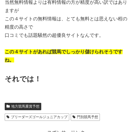
当然無料情報よりは有料情報の方が精度が高い訳ではあり
ますが
この４サイトの無料情報は、とても無料とは思えない程の
精度の高さで
口コミでも話題騒然の超優良サイトなんです。
この４サイトがあれば競馬でしっかり儲けられそうです
ね。
それでは！
地方競馬重賞予想
ブリーダーズゴールジュニアカップ
門別競馬予想