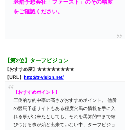
老舗予想会社「ファースト」のその精度
をご確認ください。
【第2位】ターフビジョン
【おすすめ度】★★★★★★★★
【URL】
http://tr-vision.net/
【おすすめポイント】
圧倒的な的中率の高さがおすすめポイント。 他所
の競馬予想サイトもある程度穴馬の情報を手に入
れる事が出来たとしても、それを馬券的中まで結
びつける事が殆ど出来ていない中、ターフビジョ