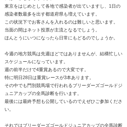
東京をはじめとして各地で感染者が出ていますし、1日の
感染者数最多を出す都道府県も増えています。
この状況下でお客さんを入れるのは難しいと思います。
当面の間はネット投票が主流となるでしょう。
ほんとうにいつになったら日常にもどるのでしょうか。
今週の地方競馬は先週ほどではありませんが、結構忙しい
スケジュールになっています。
週の前半だけで4重賞あるので大変です。
特に明日28日は重賞レースが3本あります。
その中でも門別競馬場で行われるブリーダーズゴールドジ
ュニアカップの全馬診断を行います。
最後には最終予想も公開しているのでえぜひご参加くださ
い。
それではブリーダーズゴールドジュニアカップの全馬診断