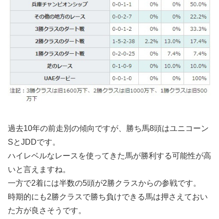
過去10年の前走別の傾向ですが、勝ち馬8頭はユニコーン
SとJDDです。
ハイレベルなレースを使ってきた馬が勝利する可能性が高
いと言えますね。
一方で2着には半数の5頭が2勝クラスからの参戦です。
時期的にも2勝クラスで勝ち負けできる馬は押さえておい
た方が良さそうです。