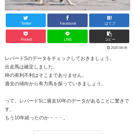
Twitter
Facebook
はてブ
Pocket
LINE
コピー
2020.08.06
レパードSのデータをチェックしておきましょう。
出走馬は確定しました。
枠の有利不利はそこまでありません。
過去の傾向から有力馬を探っていきましょう。
って、レパードSに過去10年のデータがあることに驚きで
す。
もう10年経ったのか・・・。