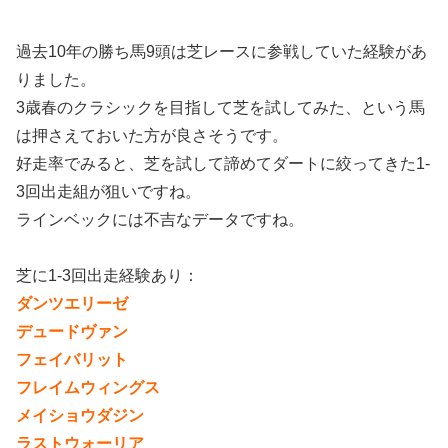
過去10年の勝ち馬9頭は芝レースに参戦していた経験があ
りました。
3歳春のクラシックを目指して芝を試してみた、という馬
は押さえておいた方が良さそうです。
好走率でみると、芝を試して諦めてダートに絞ってきた1-
3回出走組が狙いですね。
ラインベックには不吉なデータですね。
芝に1-3回出走経験あり：
ダンツエリーゼ
デュードヴァン
フェイバリット
フレイムウィングス
メイショウダジン
ラストウォーリア