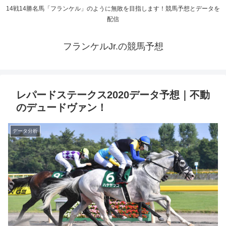
14戦14勝名馬「フランケル」のように無敗を目指します！競馬予想とデータを
配信
フランケルJr.の競馬予想
レパードステークス2020データ予想｜不動
のデュードヴァン！
データ分析