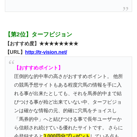
【第2位】ターフビジョン
【おすすめ度】★★★★★★★★
【URL】
http://tr-vision.net/
【おすすめポイント】
圧倒的な的中率の高さがおすすめポイント。 他所
の競馬予想サイトもある程度穴馬の情報を手に入
れる事が出来たとしても、それを馬券的中まで結
びつける事が殆ど出来ていない中、ターフビジョ
ンは確かな情報の元、的確に穴馬をチョイスし
「馬券的中」へと結びつける事で長年ユーザーか
ら信頼され続けている優れたサイトです。 さらに
今登録すると
3,000円分プレゼント
している点も