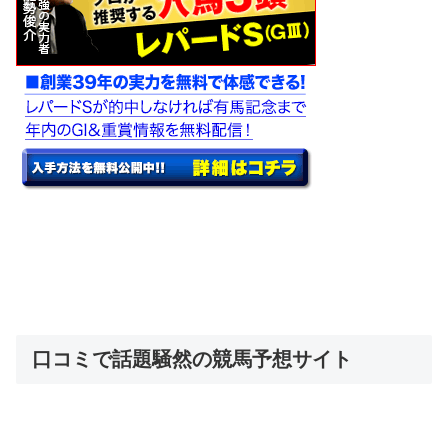
口コミで話題騒然の競馬予想サイト