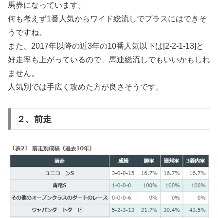
馬券になっています。
何も考えず1番人気からワイド総流しでプラスにはできそ
うですね。
また、2017年以降の近3年の10番人気以下は[2-2-1-13]と
好走率も上がっているので、馬連総流しでもいいかもしれ
ません。
人気別では手広く攻めた方が良さそうです。
２、前走