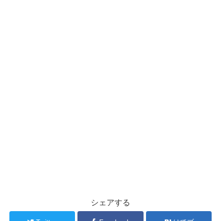
シェアする