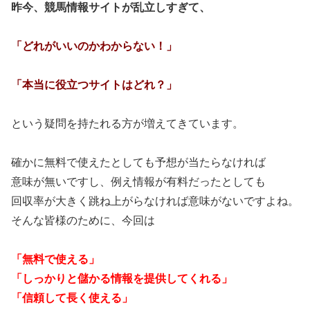
昨今、競馬情報サイトが乱立しすぎて、
「どれがいいのかわからない！」
「本当に役立つサイトはどれ？」
という疑問を持たれる方が増えてきています。
確かに無料で使えたとしても予想が当たらなければ
意味が無いですし、例え情報が有料だったとしても
回収率が大きく跳ね上がらなければ意味がないですよね。
そんな皆様のために、今回は
「無料で使える」
「しっかりと儲かる情報を提供してくれる」
「信頼して長く使える」