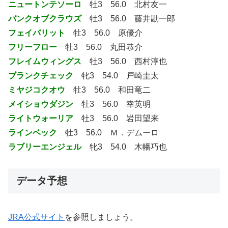
ニュートンテソーロ
牡3 56.0 北村友一
バンクオブクラウズ
牡3 56.0 藤井勘一郎
フェイバリット
牡3 56.0 原優介
フリーフロー
牡3 56.0 丸田恭介
フレイムウィングス
牡3 56.0 西村淳也
ブランクチェック
牝3 54.0 戸崎圭太
ミヤジコクオウ
牡3 56.0 和田竜二
メイショウダジン
牡3 56.0 幸英明
ライトウォーリア
牡3 56.0 岩田望来
ラインベック
牡3 56.0 Ｍ．デムーロ
ラブリーエンジェル
牝3 54.0 木幡巧也
データ予想
JRA公式サイト
を参照しましょう。