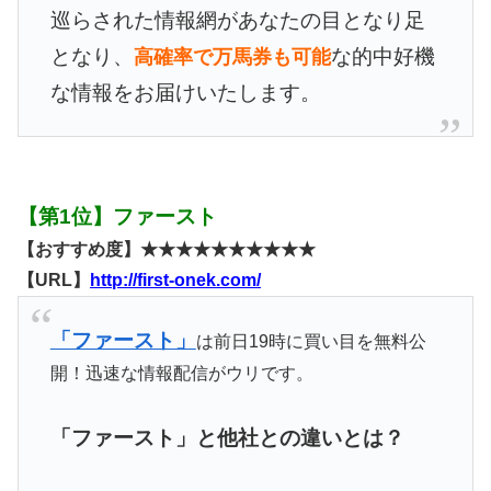
巡らされた情報網があなたの目となり足
となり、
な的中好機
高確率で万馬券も可能
な情報をお届けいたします。
【第1位】ファースト
【おすすめ度】★★★★★★★★★★
【URL】
http://first-onek.com/
「ファースト」
は前日19時に買い目を無料公
開！迅速な情報配信がウリです。
「ファースト」と他社との違いとは？