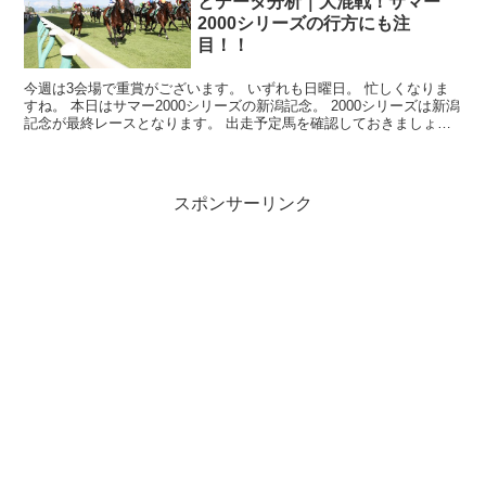
とデータ分析｜大混戦！サマー
2000シリーズの行方にも注
目！！
今週は3会場で重賞がございます。 いずれも日曜日。 忙しくなりま
すね。 本日はサマー2000シリーズの新潟記念。 2000シリーズは新潟
記念が最終レースとなります。 出走予定馬を確認しておきましょ
う。 新潟記...
スポンサーリンク