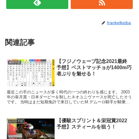
frankelkeiba
関連記事
【フジノウェーブ記念2021最終
南関予想
予想】ベストマッチョが1400m巧
者ぶりを魅せる！
最近この手のニュースが多く時代の一つの終わりを感じます。 2003
年の皐月賞・日本ダービーを制したネオユニヴァースが死亡したそう
です。 当時はまだ短期免許で来日していたM.デムーロ騎手が騎乗し
ていました。 あの時の競馬は毎年い...
【優駿スプリント＆栄冠賞2022
レース予想
予想】スティールを狙う！