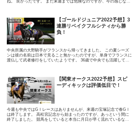
ね。 良かったです。 まだ来週までは危険なのですが、今の感じなら
クラスターにはならなそうです。 逆に...
【ゴールドジュニア2022予想】3
南関予想
連勝リベイクフルシティから勝
負！
中央所属の大野騎手がフランスから帰ってきました。 この夏シーズ
ンは彼の名前は日本で見ること無かったのですが、単身でフランスに
渡仏して武者修行をしていたようです。 36歳で中央でも活躍してい
る騎手なのですが、さらなる高みを目指して渡仏した...
【関東オークス2022予想】スピ
レース予想
ーディキックは評価低目で！
今週も中央ではGⅠレースはありませんが、来週の宝塚記念で春GⅠ
は終了します。 高松宮記念から始まったのですが、あっという間に
終了しました。 競馬をしていると本当に月日が早く流れているなと
実感します。 そして翌週には本格的に...