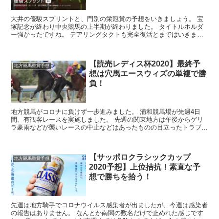
大井の優駿スプリントと、門別の栄冠賞の予想をいきましょう。 宝
塚記念が終わり中央競馬の上半期が終わりました。 タイトルホルダ
ー強かったですね。 デアリングタクトも完全復活とまではいきませ
んでしたが、長期のブランク明けから順...
【読売レディス杯2020】最終予
地方競馬重賞予想
想は穴馬エースウィズの単複で勝
負！
地方競馬がコロナに負けず一歩進みました。 浦和競馬場が先週4日
間、有観客レースを実施しました。 先週の関東地方は午後からゲリ
ラ豪雨などが襲いレースの中止などはあったものの目立ったトラブル
は無かったようです。 ファンとしては嬉し...
【サッポロクラシックカップ
地方競馬重賞予想
2020予想】上位拮抗！素直な予
想で勝ちを拾う！
先週は地方騎手でコロナウイルス感染者が出ましたが、今週は感染者
の報告はありません。 なんとか南関の数名だけで止めれた感じです