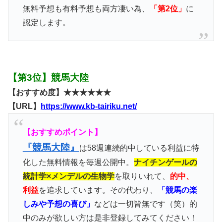
無料予想も有料予想も両方凄い為、
「第2位」
に
認定します。
【第3位】競馬大陸
【おすすめ度】★★★★★★
【URL】
https://www.kb-tairiku.net/
【おすすめポイント】
『競馬大陸』
は58週連続的中している利益に特
化した無料情報を毎週公開中。
ナイチンゲールの
統計学×メンデルの生物学
を取りいれて、
的中、
利益
を追求しています。その代わり、
「競馬の楽
しみや予想の喜び」
などは一切皆無です（笑）的
中のみが欲しい方は是非登録してみてください！