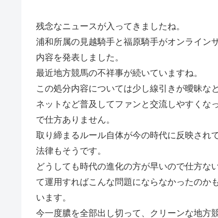
残念なニュースが入ってきましたね。
浦和所属の見越騎手と福原騎手がオンライン
内容を発表しました。
最近地方競馬の不祥事が続いていますね。
この処分内容については少し線引きが曖昧な
ネットなど普及してファンと交流しやすくな
で仕方ありません。
取り締まるルール自体が今の時代に反映され
法律もそうです。
どうしても時代の進化の方が早いので仕方な
て運用すればこんな問題にならなかったのか
います。
今一度膿を全部出し切って、クリーンな地方