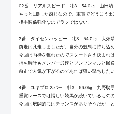
02番 リアルスピード 牝3 54.0㎏ 山田騎
やっと1勝した感じなので、重賞でどうこう出
相手関係強化なのでラクではない。
3番 ダイセンハッピー 牝3 54.0㎏ 大畑
前走は凡走しましたが、自分の競馬に持ち込
今回は内枠を獲れたのでスタートさえ決まれ
持ち時計もメンバー最速とブンブンマルと勝
前走で人気が下がるのであれば狙い撃ちした
4番 ユキプロスパー 牡3 56.0㎏ 丸野騎
重賞レースでは惜しい競馬が続いているもの
今回は展開的にはチャンスがありそうだが、