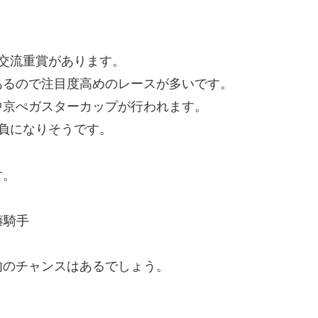
交流重賞があります。
あるので注目度高めのレースが多いです。
中京ぺガスターカップが行われます。
負になりそうです。
す。
藤騎手
内のチャンスはあるでしょう。