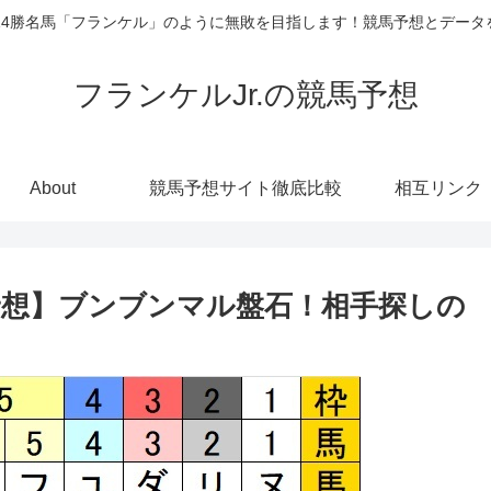
戦14勝名馬「フランケル」のように無敗を目指します！競馬予想とデータ
フランケルJr.の競馬予想
About
競馬予想サイト徹底比較
相互リンク
1予想】ブンブンマル盤石！相手探しの