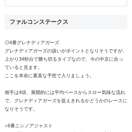
ファルコンステークス
◎4番グレナディアガーズ
グレナディアガーズの扱いがポイントとなりそうですが、
上がり34秒台で勝ち切るタイプなので、今の中京に合っ
ていると見ます。
ここを本命に素直な予想で入りましょう。
相手は4頭、展開的には平均ペースからスロー気味な流れ
で、グレナディアガーズを捉えきれるかどうかのレースに
なりそうです。
○6番ニシノアジャスト