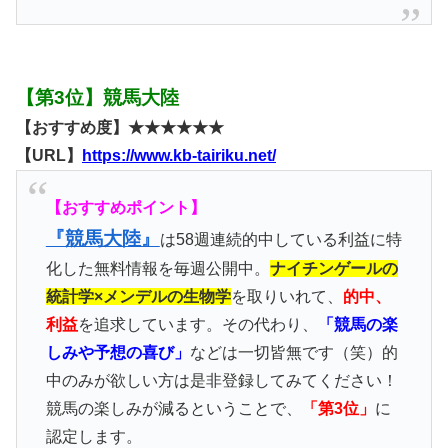
【第3位】競馬大陸
【おすすめ度】★★★★★★
【URL】
https://www.kb-tairiku.net/
【おすすめポイント】
『競馬大陸』
は58週連続的中している利益に特
化した無料情報を毎週公開中。
ナイチンゲールの
統計学×メンデルの生物学
を取りいれて、
的中、
利益
を追求しています。その代わり、
「競馬の楽
しみや予想の喜び」
などは一切皆無です（笑）的
中のみが欲しい方は是非登録してみてください！
競馬の楽しみが減るということで、
「第3位」
に
認定します。