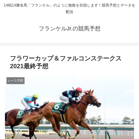
14戦14勝名馬「フランケル」のように無敗を目指します！競馬予想とデータを
配信
フランケルJr.の競馬予想
フラワーカップ＆ファルコンステークス
2021最終予想
レース予想