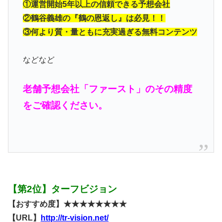
①運営開始5年以上の信頼できる予想会社
②鶴谷義雄の『鶴の恩返し』は必見！！
③何より質・量ともに充実過ぎる無料コンテンツ
などなど
老舗予想会社「ファースト」のその精度
をご確認ください。
【第2位】ターフビジョン
【おすすめ度】★★★★★★★★
【URL】
http://tr-vision.net/