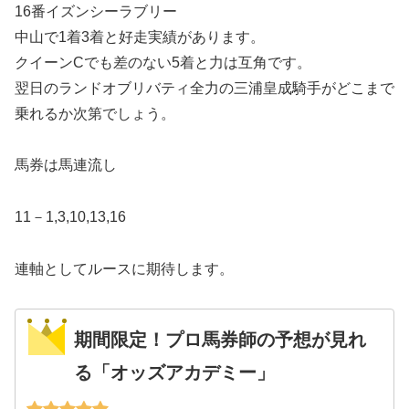
16番イズンシーラブリー
中山で1着3着と好走実績があります。
クイーンCでも差のない5着と力は互角です。
翌日のランドオブリバティ全力の三浦皇成騎手がどこまで
乗れるか次第でしょう。
馬券は馬連流し
11－1,3,10,13,16
連軸としてルースに期待します。
期間限定！プロ馬券師の予想が見れ
る「オッズアカデミー」