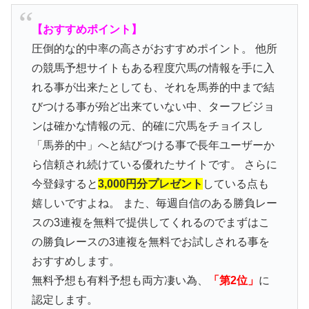
【おすすめポイント】
圧倒的な的中率の高さがおすすめポイント。 他所
の競馬予想サイトもある程度穴馬の情報を手に入
れる事が出来たとしても、それを馬券的中まで結
びつける事が殆ど出来ていない中、ターフビジョ
ンは確かな情報の元、的確に穴馬をチョイスし
「馬券的中」へと結びつける事で長年ユーザーか
ら信頼され続けている優れたサイトです。 さらに
今登録すると
3,000円分プレゼント
している点も
嬉しいですよね。 また、毎週自信のある勝負レー
スの3連複を無料で提供してくれるのでまずはこ
の勝負レースの3連複を無料でお試しされる事を
おすすめします。
無料予想も有料予想も両方凄い為、
「第2位」
に
認定します。