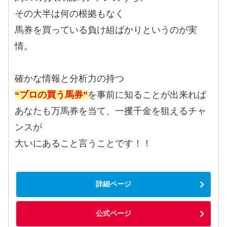
その大半は何の根拠もなく
馬券を買っている負け組ばかりというのが実
情。
確かな情報と分析力の持つ
“プロの買う馬券”
を事前に知ることが出来れば
あなたも万馬券を当て、一攫千金を狙えるチャ
ンスが
大いにあること言うことです！！
詳細ページ
公式ページ