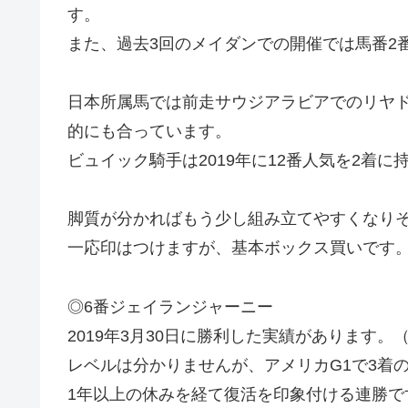
す。
また、過去3回のメイダンでの開催では馬番2
日本所属馬では前走サウジアラビアでのリヤ
的にも合っています。
ビュイック騎手は2019年に12番人気を2着
脚質が分かればもう少し組み立てやすくなり
一応印はつけますが、基本ボックス買いです
◎6番ジェイランジャーニー
2019年3月30日に勝利した実績があります。
レベルは分かりませんが、アメリカG1で3着
1年以上の休みを経て復活を印象付ける連勝で