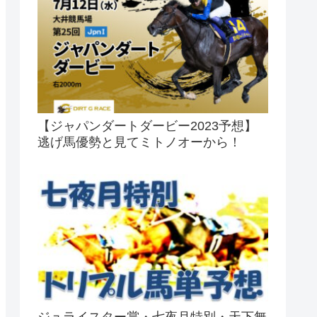
【ジャパンダートダービー2023予想】
逃げ馬優勢と見てミトノオーから！
ジュライスター賞・七夜月特別・天下無