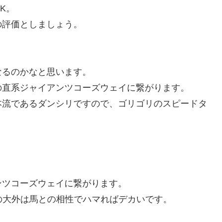
K。
の評価としましょう。
なるのかなと思います。
の直系ジャイアンツコーズウェイに繋がります。
本流であるダンシリですので、ゴリゴリのスピードタ
ンツコーズウェイに繋がります。
mの大外は馬との相性でハマればデカいです。