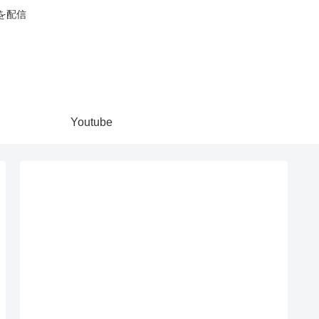
を配信
Youtube