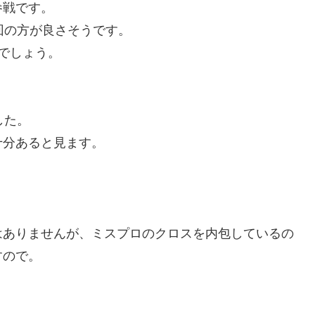
参戦です。
回の方が良さそうです。
でしょう。
した。
十分あると見ます。
はありませんが、ミスプロのクロスを内包しているの
すので。