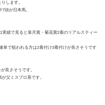
たりします。
中7頭が日本馬。
1実績で見ると皐月賞・菊花賞2着のリアルスティー
連単で狙われる方は2着付け3着付けが良さそうです
ロが良さそうです。
4頭が父ミスプロ系です。