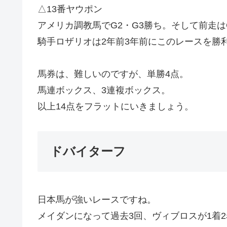
△13番ヤウポン
アメリカ調教馬でG2・G3勝ち。そして前走は
騎手ロザリオは2年前3年前にこのレースを勝
馬券は、難しいのですが、単勝4点。
馬連ボックス、3連複ボックス。
以上14点をフラットにいきましょう。
ドバイターフ
日本馬が強いレースですね。
メイダンになって過去3回、ヴィブロスが1着2