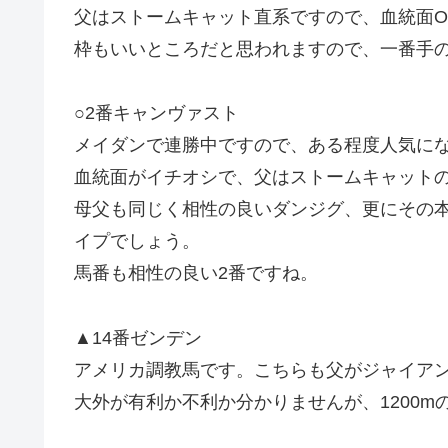
父はストームキャット直系ですので、血統面O
枠もいいところだと思われますので、一番手
○2番キャンヴァスト
メイダンで連勝中ですので、ある程度人気に
血統面がイチオシで、父はストームキャット
母父も同じく相性の良いダンジグ、更にその
イプでしょう。
馬番も相性の良い2番ですね。
▲14番ゼンデン
アメリカ調教馬です。こちらも父がジャイア
大外が有利か不利か分かりませんが、1200