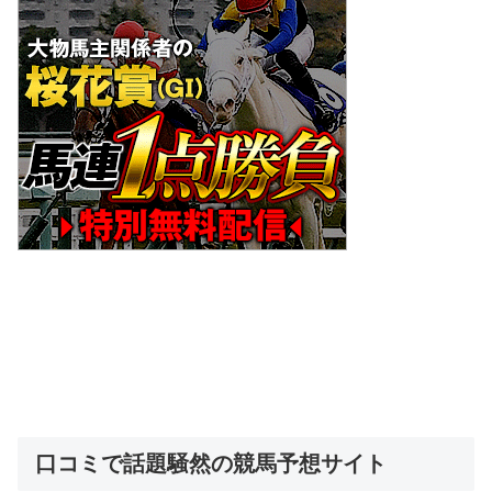
口コミで話題騒然の競馬予想サイト