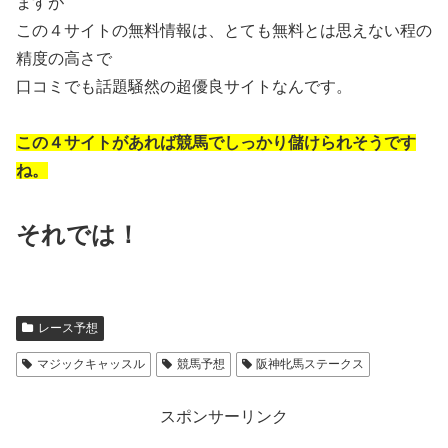
ますが
この４サイトの無料情報は、とても無料とは思えない程の
精度の高さで
口コミでも話題騒然の超優良サイトなんです。
この４サイトがあれば競馬でしっかり儲けられそうです
ね。
それでは！
レース予想
マジックキャッスル
競馬予想
阪神牝馬ステークス
スポンサーリンク