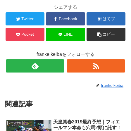
シェアする
Twitter
Facebook
はてブ
Pocket
LINE
コピー
frankelkeibaをフォローする
frankelkeiba
関連記事
天皇賞春2019最終予想｜フィエ
レース予想
ールマン本命も穴馬2頭に託す！