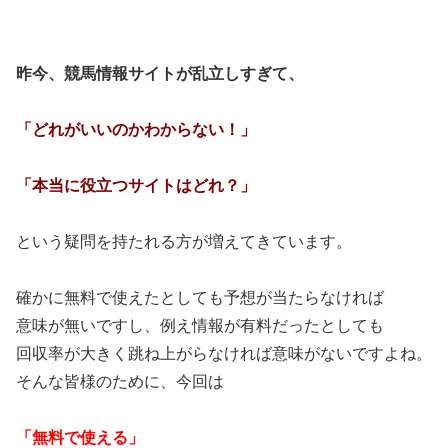
昨今、競馬情報サイトが乱立しすぎて、
「どれがいいのかわからない！」
「本当に役立つサイトはどれ？」
という疑問を持たれる方が増えてきています。
確かに無料で使えたとしても予想が当たらなければ
意味が無いですし、例え情報が有料だったとしても
回収率が大きく跳ね上がらなければ意味がないですよね。
そんな皆様のために、今回は
「無料で使える」