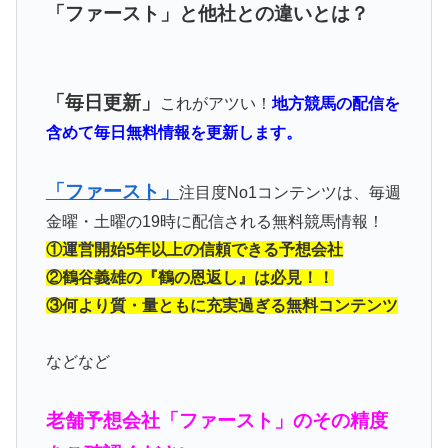
「ファースト」と他社との違いとは？
「毎日更新」
これがアツい！
地方競馬の配信を
含めて毎日無料情報を更新します。
「ファースト」
注目度No1コンテンツは、毎週
金曜・土曜の19時に配信される無料競馬情報！
①運営開始5年以上の信頼できる予想会社
②鶴谷義雄の『鶴の恩返し』は必見！！
③何より質・量ともに充実過ぎる無料コンテンツ
などなど
老舗予想会社「ファースト」のその精度