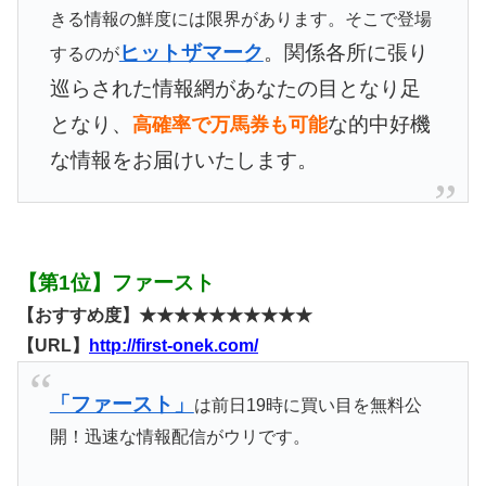
きる情報の鮮度には限界があります。そこで登場
ヒットザマーク
。関係各所に張り
するのが
巡らされた情報網があなたの目となり足
となり、
な的中好機
高確率で万馬券も可能
な情報をお届けいたします。
【第1位】ファースト
【おすすめ度】★★★★★★★★★★
【URL】
http://first-onek.com/
「ファースト」
は前日19時に買い目を無料公
開！迅速な情報配信がウリです。