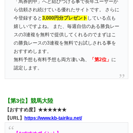
「馬券的中」へと結びつける事で長年ユーザーか
ら信頼され続けている優れたサイトです。 さらに
今登録すると
3,000円分プレゼント
している点も
嬉しいですよね。 また、毎週自信のある勝負レー
スの3連複を無料で提供してくれるのでまずはこ
の勝負レースの3連複を無料でお試しされる事を
おすすめします。
無料予想も有料予想も両方凄い為、
「第2位」
に
認定します。
【第3位】競馬大陸
【おすすめ度】★★★★★★
【URL】
https://www.kb-tairiku.net/