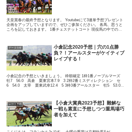
天皇賞春の最終予想となります。 Youtubeにて3連単予想プレゼント
企画をアップしていますので、ぜひご参加ください。 各馬、思うと
ころを記しておきます。 1番チェスナットコート 現役馬の中でのス
タミナ馬を考える...
小倉記念2020予想｜穴の1点勝
データ分析
負？！アールスターがケイティブ
レイブする！
小倉記念の予想といきましょう。 枠順確定 1枠1番ノーブルマーズ
牡7 56.0 高倉 栗東宮本7.9 3 2枠2番ミスディレクション セ
6 54.0 太宰 栗東武幸12.4 5 3枠3番アールスター 牡5 53.0...
【小倉大賞典2023予想】難解な
レース予想
一戦も素直に予想しつつ重馬場巧
者を加えて
こんにちは、フランケルJr.です。 土曜の重賞は京都牝馬Sが