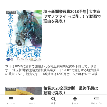
るのですが、今年1年の競馬界総決算レースであるG...
埼玉新聞栄冠賞2018予想│大本命
南関予想
ヤマノファイトは消し！？動画で
理由を発表！
本日は10/24に浦和で開催される埼玉新聞栄冠賞を予想していきま
す。 埼玉新聞栄冠賞は浦和競馬場ダート1900mで施行する地方競馬
の重賞（S３）競走です。 1着賞金は1200万と中央の条件レース以上
の賞金となっております。 ...
椿賞2020全頭診断｜最終予想は
南関予想
動画で発表！
メニュー
ホーム
検索
トップ
サイドバー