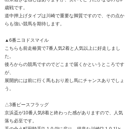
歳戦です。
道中押上げタイプは川崎で重要な脚質ですので、その点か
らも強い競馬を期待します。
▲6番ニヨドスマイル
こちらも前走椿賞で7番人気2着と人気以上に好走しまし
た。
後ろからの競馬ですのでどこまで届くかというところです
が、
展開的には前に行く馬もおり差し馬にチャンスありでしょ
う。
△3番ピースフラッグ
京浜盃が10番人気8着と終わった感がありますので、人気
落ち必至です。
手の合う町田騎手[1-1-0-0]に戻り、得意な川崎[2-1-0-1]と