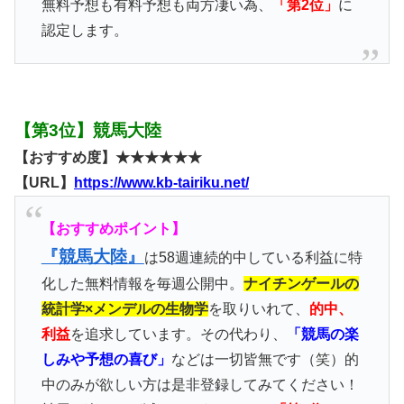
無料予想も有料予想も両方凄い為、
「第2位」
に
認定します。
【第3位】競馬大陸
【おすすめ度】★★★★★★
【URL】
https://www.kb-tairiku.net/
【おすすめポイント】
『競馬大陸』
は58週連続的中している利益に特
化した無料情報を毎週公開中。
ナイチンゲールの
統計学×メンデルの生物学
を取りいれて、
的中、
利益
を追求しています。その代わり、
「競馬の楽
しみや予想の喜び」
などは一切皆無です（笑）的
中のみが欲しい方は是非登録してみてください！