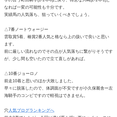
なれば一変の可能性も十分です。
実績馬の人気落ち、狙っていくべきでしょう。
△7番ノートウォージー
雲取賞5着、椿賞2番人気と格なら上の扱いで良いと思い
ます。
前に厳しい流れなのでその点が人気落ちに繋がりそうです
が、少し間も空いたので立て直しがあれば。
△10番ジョーロノ
前走10着と思いのほか大敗しました。
早々に脱落したので、体調面が不安ですが小久保厩舎ー左
海騎手のコンビですので軽視はできません。
穴
人気ブログランキングへ