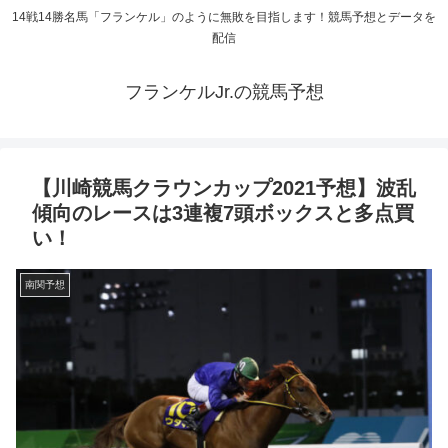
14戦14勝名馬「フランケル」のように無敗を目指します！競馬予想とデータを
配信
フランケルJr.の競馬予想
【川崎競馬クラウンカップ2021予想】波乱
傾向のレースは3連複7頭ボックスと多点買
い！
南関予想