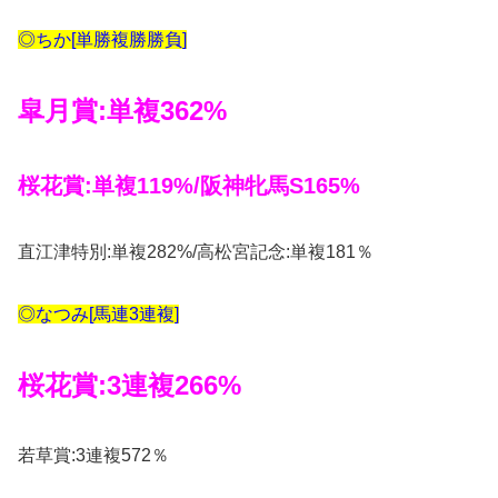
◎ちか[単勝複勝勝負]
皐月賞:単複362%
桜花賞:単複119%/阪神牝馬S165%
直江津特別:単複282%/高松宮記念:単複181％
◎なつみ[馬連3連複]
桜花賞:3連複266%
若草賞:3連複572％