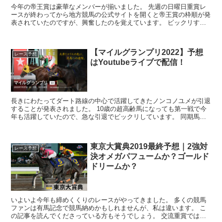
今年の帝王賞は豪華なメンバーが揃いました。 先週の日曜日重賞レ
ースが終わってから地方競馬の公式サイトを開くと帝王賞の枠順が発
表されていたのですが、興奮したのを覚えています。 ビックリする
くらいの豪華メンバーが集結しました。 中...
【マイルグランプリ2022】予想
レース予想
はYoutubeライブで配信！
長きにわたってダート路線の中心で活躍してきたノンコノユメが引退
することが発表されました。 10歳の超高齢馬になっても第一戦で今
年も活躍していたので、急な引退でビックリしています。 同期馬に
はドゥラメンテやキタサンブラックがいるので陰に隠...
東京大賞典2019最終予想｜2強対
レース予想
決オメガパフュームか？ゴールド
ドリームか？
いよいよ今年も締めくくりのレースがやってきました。 多くの競馬
ファンは有馬記念で競馬納めかもしれませんが、私は違います。 こ
の記事を読んでくださっている方もそうでしょう。 交流重賞ではあ