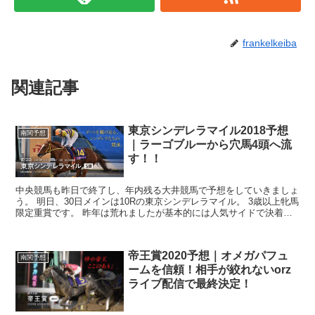
frankelkeiba
関連記事
東京シンデレラマイル2018予想
南関予想
｜ラーゴブルーから穴馬4頭へ流
す！！
中央競馬も昨日で終了し、年内残る大井競馬で予想をしていきましょ
う。 明日、30日メインは10Rの東京シンデレラマイル。 3歳以上牝馬
限定重賞です。 昨年は荒れましたが基本的には人気サイドで決着の
多いレースです。 荒れると見るか、...
帝王賞2020予想｜オメガパフュ
南関予想
ームを信頼！相手が絞れないorz
ライブ配信で最終決定！