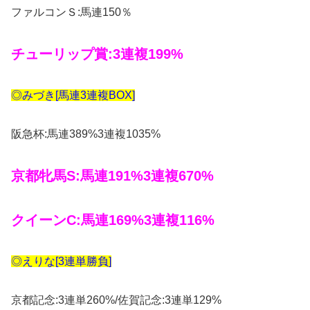
ファルコンＳ:馬連150％
チューリップ賞:3連複199%
◎みづき[馬連3連複BOX]
阪急杯:馬連389%3連複1035%
京都牝馬S:馬連191%3連複670%
クイーンC:馬連169%3連複116%
◎えりな[3連単勝負]
京都記念:3連単260%/佐賀記念:3連単129%