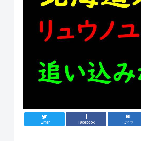
Twitter
Facebook
はてブ