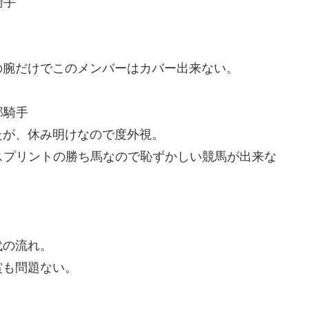
騎手
の腕だけでこのメンバーはカバー出来ない。
部騎手
たが、休み明けなので度外視。
営スプリントの勝ち馬なので恥ずかしい競馬が出来な
代の流れ。
賞も問題ない。