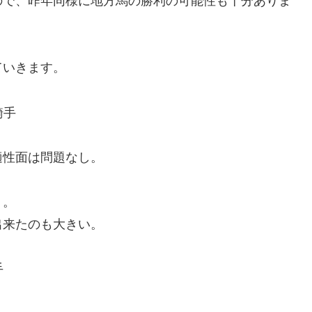
ので、昨年同様に地方馬の勝利の可能性も十分ありま
ていきます。
騎手
適性面は問題なし。
う。
出来たのも大きい。
手