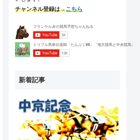
チャンネル登録は→
こちら
新着記事