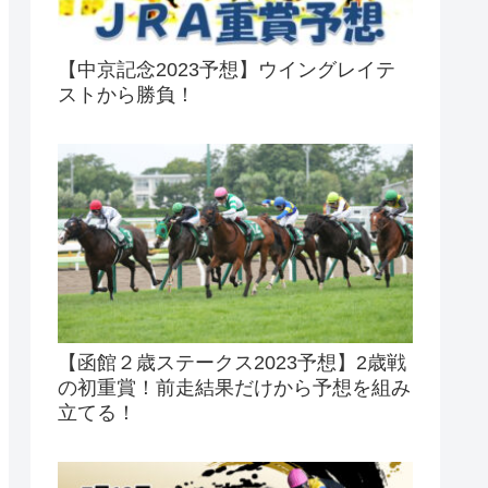
【中京記念2023予想】ウイングレイテ
ストから勝負！
【函館２歳ステークス2023予想】2歳戦
の初重賞！前走結果だけから予想を組み
立てる！