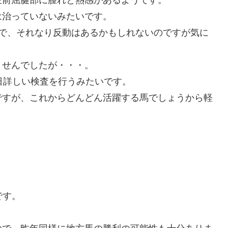
左前屈腱部に腫れと熱感があるようです。
は治っていないみたいです。
ので、それなり反動はあるかもしれないのですが気に
ませんでしたが・・・。
日詳しい検査を行うみたいです。
ですが、これからどんどん活躍する馬でしょうから軽
。
です。