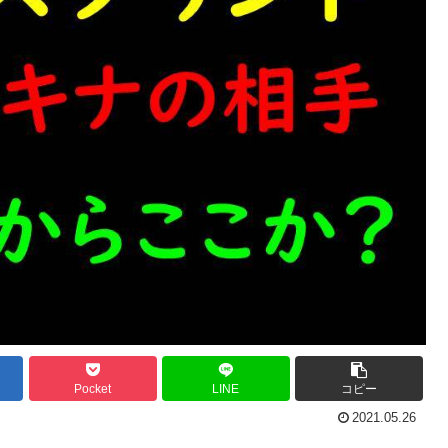
Pocket
LINE
コピー
2021.05.26