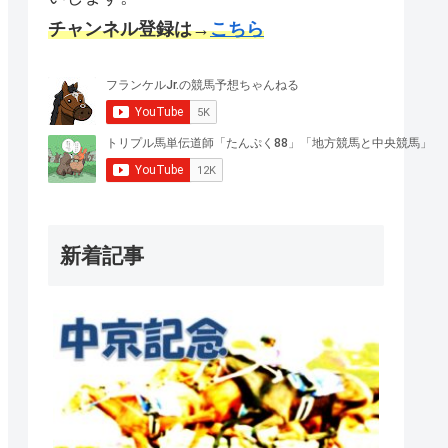
チャンネル登録は→
こちら
新着記事