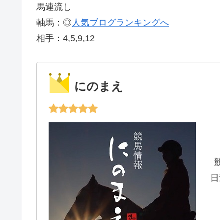
馬連流し
軸馬：◎
人気ブログランキングへ
相手：4,5,9,12
にのまえ
日