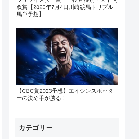
双賞【2023年7月4日川崎競馬トリプル
馬単予想】
【CBC賞2023予想】エイシンスポッタ
ーの決め手が勝る！
カテゴリー