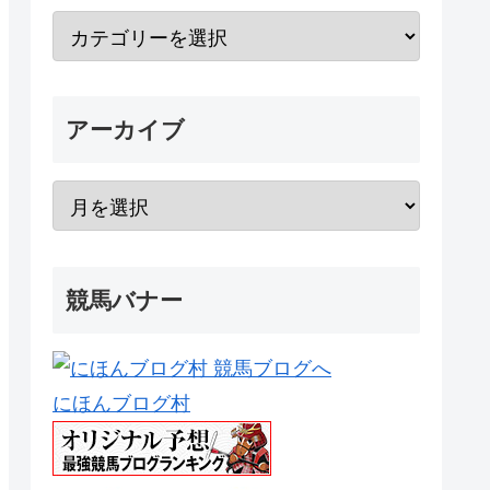
アーカイブ
競馬バナー
にほんブログ村