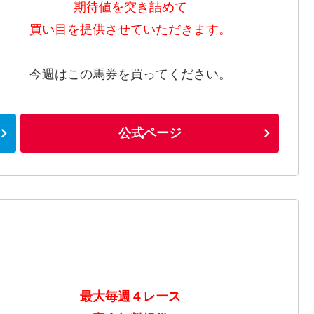
期待値を突き詰めて
買い目を提供させていただきます。
今週はこの馬券を買ってください。
公式ページ
最大毎週４レース