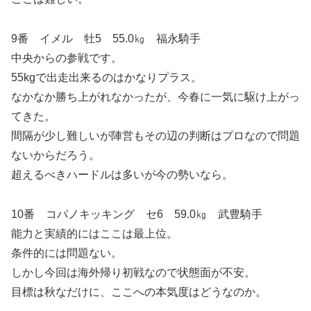
9番 イメル 牡5 55.0㎏ 福永騎手
中央からの参戦です。
55kgで出走出来るのはかなりプラス。
なかなか勝ち上がれなかったが、今春に一気に駆け上がっ
てきた。
間隔が少し難しいが陣営もその辺の判断はプロなので問題
ないからだろう。
超えるべきハードルは多いが今の勢いなら。
10番 コパノキッキング セ6 59.0㎏ 武豊騎手
能力と実績的にはここは最上位。
条件的には問題ない。
しかし今回は海外帰り初戦なので状態面が不安。
目標は秋なだけに、ここへの本気度はどうなのか。