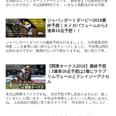
を決めるスプリンターズステークスです。 数年前までは絶対的王者
がいたのですが、今は混戦時代です。 いきなり高配当が出る可能性
もあります。 さらに夜にはフ...
ジャパンダートダービー2018最
レース予想
終予想｜オメガパフュームから3
連単10点予想！！
ジャパンダートダービーの最終予想を行きましょう。 大井競馬JDD
特集 ここを参考に追い切りなどをチェックしました。 中央勢は時計
は見れるのですが、動画がないので助かりますね。 追い切りで気に
なったのはハーベストムーンでしょう...
【関東オークス2018】最終予想
レース予想
｜3連単16点予想は1着にララプ
リムヴェールとクレイジーアクセ
ル
本日は関東オークスですね。 当日予想で申し訳ありませんが、狙っ
ていきたいと思います。 今年は中央勢もこれといった馬がいません
ね。 上位拮抗の混戦と見て良さそうです。 印を回すところにコメン
トを入れておきます。 ◎2番ラ...