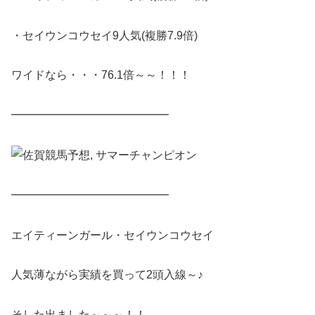
・セイウンコウセイ9人気(複勝7.9倍)
ワイドなら・・・76.1倍～～！！！
━━━━━━━━━━━━━━
━━━━━━━━━━━━━━
エイティーンガール・セイウンコウセイ
人気薄ながら実績を買って2頭入線～♪
そした出ました～～～！！