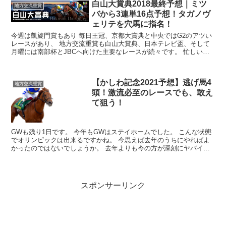
白山大賞典2018最終予想｜ミツ
地方交流重賞
バから3連単16点予想！タガノヴ
ェリテを穴馬に指名！
今週は凱旋門賞もあり 毎日王冠、京都大賞典と中央ではG2のアツい
レースがあり、 地方交流重賞も白山大賞典、日本テレビ盃、そして
月曜には南部杯とJBCへ向けた主要なレースが続々です。 忙しい一
週間となりそうですね。 まずは明日...
【かしわ記念2021予想】逃げ馬4
地方交流重賞
頭！激流必至のレースでも、敢え
て狙う！
GWも残り1日です。 今年もGWはステイホームでした。 こんな状態
でオリンピックは出来るですかね。 今思えば去年のうちにやればよ
かったのではないでしょうか。 去年よりも今の方が深刻にヤバイで
す。 政府はみんな無理やりでもや...
スポンサーリンク