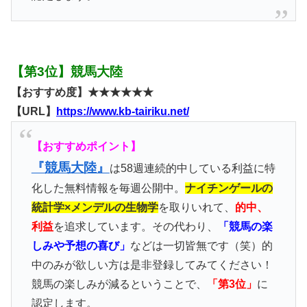
【第3位】競馬大陸
【おすすめ度】★★★★★★
【URL】
https://www.kb-tairiku.net/
【おすすめポイント】
『競馬大陸』
は58週連続的中している利益に特
化した無料情報を毎週公開中。
ナイチンゲールの
統計学×メンデルの生物学
を取りいれて、
的中、
利益
を追求しています。その代わり、
「競馬の楽
しみや予想の喜び」
などは一切皆無です（笑）的
中のみが欲しい方は是非登録してみてください！
競馬の楽しみが減るということで、
「第3位」
に
認定します。