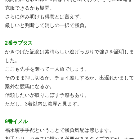
克服できるかも疑問。
さらに休み明けも得意とは言えず。
厳しいと判断して消しの一択で勝負。
2番ラプタス
かきつばた記念は素晴らしい逃げっぷりで強さを証明しま
した。
ここも先手を奪って一人旅でしょう。
そのまま押し切るか、チョイ差しするか、出遅れかまして
案外な競馬になるか。
信頼したいが取りこぼす予感もあり。
ただし、3着以内は濃厚と見ます。
9番イメル
福永騎手手配ということで勝負気配は感じます。
相手なり、クラスに慣れる必要があるタイプですが、オー