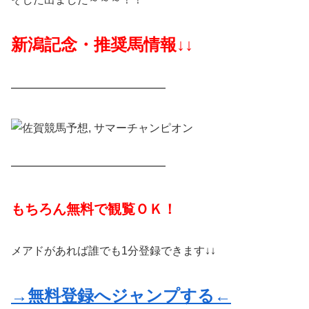
新潟記念・推奨馬情報↓↓
━━━━━━━━━━━━━━
━━━━━━━━━━━━━━
もちろん無料で観覧ＯＫ！
メアドがあれば誰でも1分登録できます↓↓
→無料登録へジャンプする←