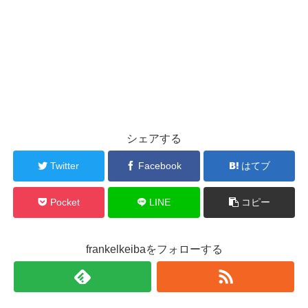
シェアする
Twitter
Facebook
はてブ
Pocket
LINE
コピー
frankelkeibaをフォローする