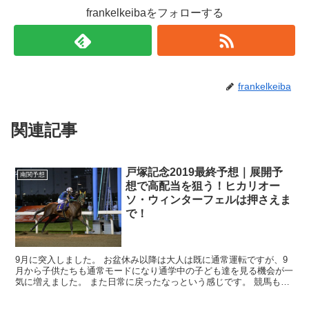
frankelkeibaをフォローする
frankelkeiba
関連記事
戸塚記念2019最終予想｜展開予
南関予想
想で高配当を狙う！ヒカリオー
ソ・ウィンターフェルは押さえま
で！
9月に突入しました。 お盆休み以降は大人は既に通常運転ですが、9
月から子供たちも通常モードになり通学中の子ども達を見る機会が一
気に増えました。 また日常に戻ったなっという感じです。 競馬も中
央地方ともに夏競馬が終わり、秋の大一番に向か...