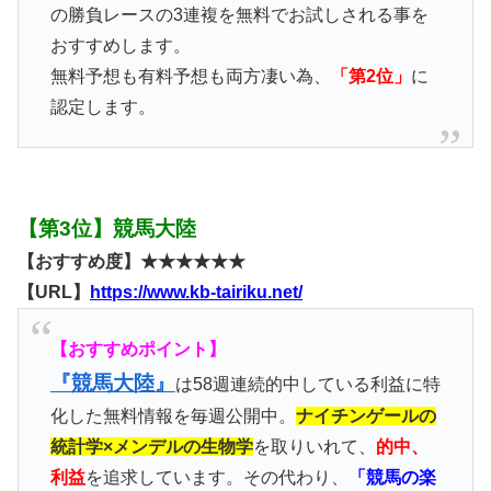
の勝負レースの3連複を無料でお試しされる事を
おすすめします。
無料予想も有料予想も両方凄い為、
「第2位」
に
認定します。
【第3位】競馬大陸
【おすすめ度】★★★★★★
【URL】
https://www.kb-tairiku.net/
【おすすめポイント】
『競馬大陸』
は58週連続的中している利益に特
化した無料情報を毎週公開中。
ナイチンゲールの
統計学×メンデルの生物学
を取りいれて、
的中、
利益
を追求しています。その代わり、
「競馬の楽