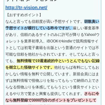
http://tr-vision.net/
【おすすめポイント】
なんと言っても信頼度が高い予想サイトです。
胡散臭い
予想サイトが横行している昨今ですが、
厳しい審査基準
があり、信頼のあるサイトのみに許可が降りるYahoo!ウ
ォレットを業界初導入、iBOOKやkindleで競馬情報サイ
トとしては初電子書籍を出版という普通のサイトでは不
可能な信頼を他社からされています。そしてなんと言っ
ても、
無料情報で19週連続的中というとんでもない記録
を樹立した怪物サイトです。
他社ならば有料にしてもお
かしない情報を無料で公開しています。新規会員にはま
ずは無料情報で怪物ぶりを知ってもらって納得の上でさ
らなる怪物ぶりを体感してもらうという優良サイトとい
えるやり方で驚きと興奮も提供してくれます。
さらに今
なら無料登録で3000円分のポイントをプレゼントして