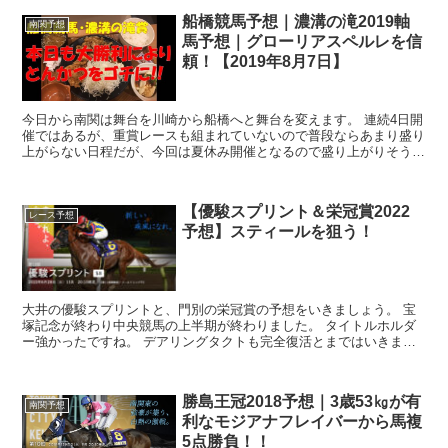
船橋競馬予想｜濃溝の滝2019軸
南関予想
馬予想｜グローリアスペルレを信
頼！【2019年8月7日】
今日から南関は舞台を川崎から船橋へと舞台を変えます。 連続4日開
催ではあるが、重賞レースも組まれていないので普段ならあまり盛り
上がらない日程だが、今回は夏休み開催となるので盛り上がりそうで
す。 お盆の大井開催に向けて、船橋期間中にしっか...
【優駿スプリント＆栄冠賞2022
レース予想
予想】スティールを狙う！
大井の優駿スプリントと、門別の栄冠賞の予想をいきましょう。 宝
塚記念が終わり中央競馬の上半期が終わりました。 タイトルホルダ
ー強かったですね。 デアリングタクトも完全復活とまではいきませ
んでしたが、長期のブランク明けから順...
勝島王冠2018予想｜3歳53㎏が有
南関予想
利なモジアナフレイバーから馬複
5点勝負！！