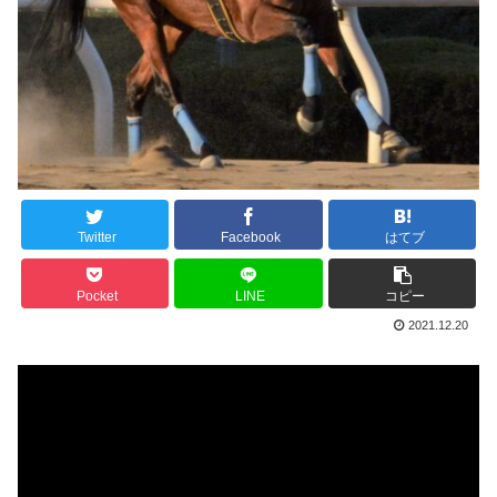
Twitter
Facebook
はてブ
Pocket
LINE
コピー
2021.12.20