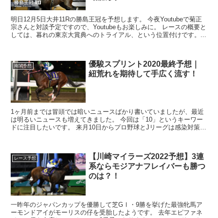
明日12月5日大井11Rの勝島王冠を予想します。 今夜Youtubeで菊正
宗さんと対談予定ですので、Youtubeもお楽しみに。 レースの概要と
しては、暮れの東京大賞典へのトライアル、という位置付けです。...
優駿スプリント2020最終予想｜
南関予想
紐荒れを期待して手広く流す！
1ヶ月前までは冒頭では暗いニュースばかり書いていましたが、最近
は明るいニュースも増えてきました。 今回は「10」というキーワー
ドに注目したいです。 来月10日からプロ野球とJリーグは感染対策を
徹底した上で観客を入れる方向で調整、...
【川崎マイラーズ2022予想】3連
レース予想
系ならモジアナフレイバーも勝つ
のは？！
一昨年のジャパンカップを優勝して芝GⅠ・9勝を挙げた最強牝馬ア
ーモンドアイがモーリスの仔を受胎したようです。 去年エピファネ