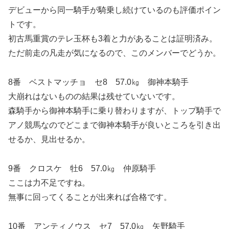
デビューから同一騎手が騎乗し続けているのも評価ポイン
トです。
初古馬重賞のテレ玉杯も3着と力があることは証明済み。
ただ前走の凡走が気になるので、このメンバーでどうか。
8番 ベストマッチョ セ8 57.0㎏ 御神本騎手
大崩れはないものの結果は残せていないです。
森騎手から御神本騎手に乗り替わりますが、トップ騎手で
アノ競馬なのでどこまで御神本騎手が良いところを引き出
せるか、見出せるか。
9番 クロスケ 牡6 57.0㎏ 仲原騎手
ここは力不足ですね。
無事に回ってくることが出来れば合格です。
10番 アンティノウス セ7 57.0㎏ 矢野騎手