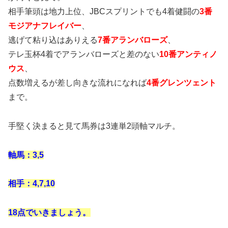
相手筆頭は地力上位、JBCスプリントでも4着健闘の
3番
モジアナフレイバー
、
逃げて粘り込はありえる
7番アランバローズ
、
テレ玉杯4着でアランバローズと差のない
10番アンティノ
ウス
、
点数増えるが差し向きな流れになれば
4番グレンツェント
まで。
手堅く決まると見て馬券は3連単2頭軸マルチ。
軸馬：3,5
相手：4,7,10
18点でいきましょう。