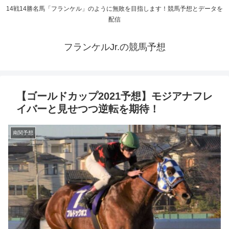
14戦14勝名馬「フランケル」のように無敗を目指します！競馬予想とデータを
配信
フランケルJr.の競馬予想
【ゴールドカップ2021予想】モジアナフレ
イバーと見せつつ逆転を期待！
南関予想