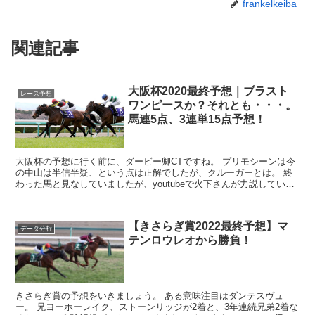
frankelkeiba
関連記事
大阪杯2020最終予想｜ブラスト
レース予想
ワンピースか？それとも・・・。
馬連5点、3連単15点予想！
大阪杯の予想に行く前に、ダービー卿CTですね。 プリモシーンは今
の中山は半信半疑、という点は正解でしたが、クルーガーとは。 終
わった馬と見なしていましたが、youtubeで火下さんが力説していた
理由が分かりました。 ...
【きさらぎ賞2022最終予想】マ
データ分析
テンロウレオから勝負！
きさらぎ賞の予想をいきましょう。 ある意味注目はダンテスヴュ
ー。 兄ヨーホーレイク、ストーンリッジが2着と、3年連続兄弟2着な