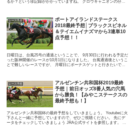
るか？という珍記録がかかっていますね。 クロウキャニオンの仔は
G1には届かないものの、こ...
ポートアイランドステークス
レース予想
2018最終予想│ブラックスピネル
＆テイエムイナズマから3連単10
点予想！！
日曜日は、台風25号の通過ということで、 9月30日に行われる予定だ
った阪神開催のレースが10月1日になりました。 台風通過後というこ
とで難しいレースですが、 月曜日にボーナスゲットと行きたいです
ね。 本日のスプリンター...
アルゼンチン共和国杯2019最終
レース予想
予想｜前日オッズ8番人気の穴馬
から勝負！【みやこステークスの
最終予想も！】
アルゼンチン共和国杯の最終予想をしていきましょう。 Youtubeに火
下さんと一緒に予想していますので、ぜひご視聴ください。 先にデ
ータをチェックしていきましょう JRA公式サイトを参照します。 ア
ルゼンチン共和国杯...