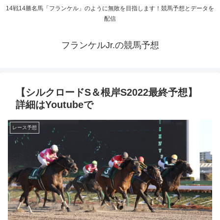
14戦14勝名馬「フランケル」のように無敗を目指します！競馬予想とデータを
配信
フランケルJr.の競馬予想
【シルクロードS＆根岸S2022最終予想】
詳細はYoutubeで
レース予想