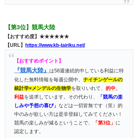
【第3位】競馬大陸
【おすすめ度】★★★★★★
【URL】
https://www.kb-tairiku.net/
【おすすめポイント】
『競馬大陸』
は58週連続的中している利益に特
化した無料情報を毎週公開中。
ナイチンゲールの
統計学×メンデルの生物学
を取りいれて、
的中、
利益
を追求しています。その代わり、
「競馬の楽
しみや予想の喜び」
などは一切皆無です（笑）的
中のみが欲しい方は是非登録してみてください！
競馬の楽しみが減るということで、
「第3位」
に
認定します。