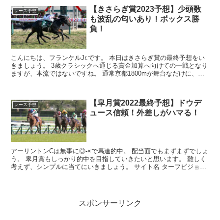
【きさらぎ賞2023予想】少頭数
レース予想
も波乱の匂いあり！ボックス勝
負！
こんにちは、フランケルJr.です。 本日はきさらぎ賞の最終予想をい
きましょう。 3歳クラシックへ通じる賞金加算へ向けての一戦となり
ますが、本流ではないですね。 通常京都1800mが舞台なだけに、後
はクラシックへ向か...
【皐月賞2022最終予想】ドウデ
レース予想
ュース信頼！外差しがハマる！
アーリントンCは無事に◎-×で馬連的中。 配当面でもまずまずでしょ
う。 皐月賞もしっかり的中を目指していきたいと思います。 難しく
考えず、シンプルに当てにいきましょう。 サイト名 ターフビジョン
【おすすめ...
スポンサーリンク