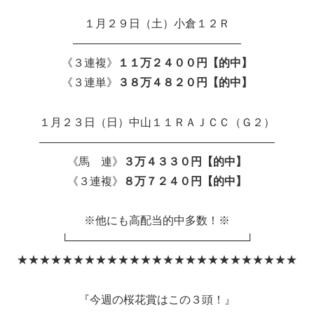
１月２９日（土）小倉１２Ｒ
―――――――――――――――
《３連複》
１１万２４００円【的中】
《３連単》
３８万４８２０円【的中】
１月２３日（日）中山１１ＲＡＪＣＣ（Ｇ２）
―――――――――――――――――――――
《馬 連》
３万４３３０円【的中】
《３連複》
８万７２４０円【的中】
※他にも高配当的中多数！※
└───────────────────────┘
★★★★★★★★★★★★★★★★★★★★★★★★★
『今週の桜花賞はこの３頭！』