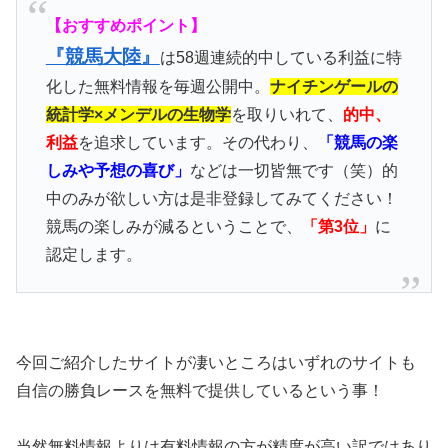
【おすすめポイント】
『競馬大陸』
は58週連続的中している利益に特
化した無料情報を毎週公開中。
ナイチンゲールの
統計学×メンデルの生物学
を取りいれて、
的中、
利益
を追求しています。その代わり、
「競馬の楽
しみや予想の喜び」
などは一切皆無です（笑）的
中のみが欲しい方は是非登録してみてください！
競馬の楽しみが減るということで、
「第3位」
に
認定します。
今回ご紹介したサイトが凄いところはいずれのサイトも
自信の勝負レースを無料で提供しているという事！
当然無料情報よりは有料情報の方が精度が高い訳ではあり