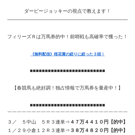
ダービージョッキーの視点で教えます！
―――――――――――――――――――――――――
フィリーズＲは万馬券的中！前哨戦も高確率で獲った！
《無料配信》桜花賞の絞りに絞った３頭！
■■■■■■■■■■■■■■■■■■■■■■■■■
【春競馬も絶好調！独占情報で万馬券を量産中！】
■■■■■■■■■■■■■■■■■■■■■■■■■
￣￣￣￣￣￣￣￣￣￣￣￣￣￣￣￣￣￣￣￣￣￣￣￣￣
３／ ５中山 ５Ｒ３連単⇒
４７万４４１０円【的中】
１／２９小倉１２Ｒ３連単⇒
３８万４８２０円【的中】