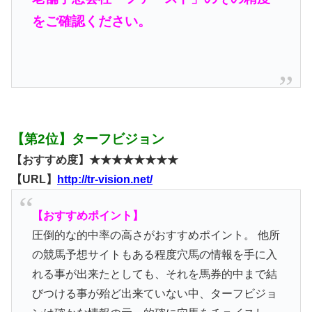
をご確認ください。
【第2位】ターフビジョン
【おすすめ度】★★★★★★★★
【URL】
http://tr-vision.net/
【おすすめポイント】
圧倒的な的中率の高さがおすすめポイント。 他所
の競馬予想サイトもある程度穴馬の情報を手に入
れる事が出来たとしても、それを馬券的中まで結
びつける事が殆ど出来ていない中、ターフビジョ