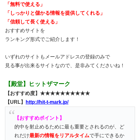
「無料で使える」
「しっかりと儲かる情報を提供してくれる」
「信頼して長く使える」
おすすめサイトを
ランキング形式でご紹介します！
いずれのサイトもメールアドレスの登録のみで
見る事が出来るサイトなので、是非みてくださいね！
【殿堂】ヒットザマーク
【おすすめ度】★★★★★★★★★★
【URL】
http://hit-t-mark.jp/
【おすすめポイント】
的中を射止めるために最も重要とされるのが、ど
れだけ
最新の情報をリアルタイム
で手にできるか