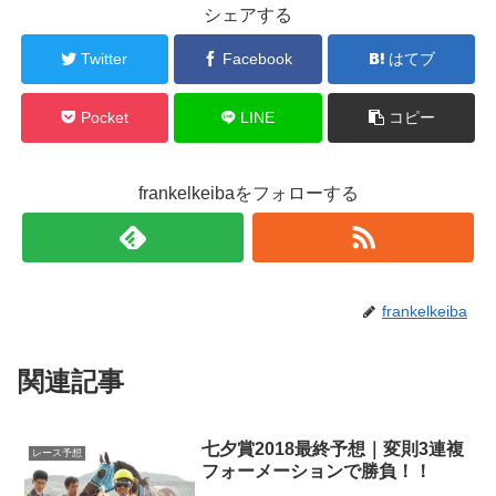
シェアする
Twitter
Facebook
はてブ
Pocket
LINE
コピー
frankelkeibaをフォローする
frankelkeiba
関連記事
七夕賞2018最終予想｜変則3連複
レース予想
フォーメーションで勝負！！