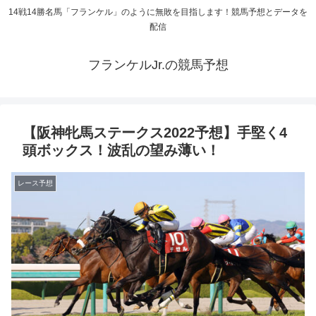
14戦14勝名馬「フランケル」のように無敗を目指します！競馬予想とデータを
配信
フランケルJr.の競馬予想
【阪神牝馬ステークス2022予想】手堅く4
頭ボックス！波乱の望み薄い！
レース予想