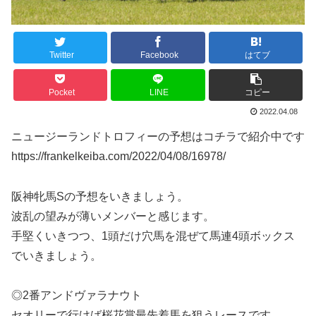
Twitter
Facebook
はてブ
Pocket
LINE
コピー
2022.04.08
ニュージーランドトロフィーの予想はコチラで紹介中です
https://frankelkeiba.com/2022/04/08/16978/
阪神牝馬Sの予想をいきましょう。
波乱の望みが薄いメンバーと感じます。
手堅くいきつつ、1頭だけ穴馬を混ぜて馬連4頭ボックス
でいきましょう。
◎2番アンドヴァラナウト
セオリーで行けば桜花賞最先着馬を狙うレースです。