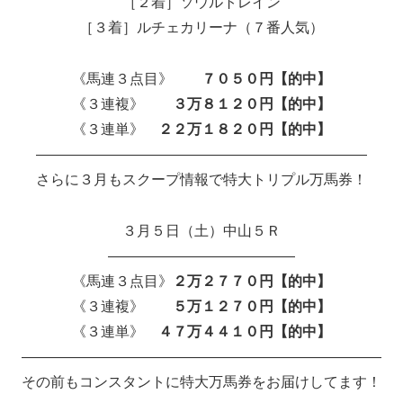
［２着］ソウルトレイン
［３着］ルチェカリーナ（７番人気）
《馬連３点目》
７０５０円【的中】
《３連複》
３万８１２０円【的中】
《３連単》
２２万１８２０円【的中】
―――――――――――――――――――――――
さらに３月もスクープ情報で特大トリプル万馬券！
３月５日（土）中山５Ｒ
―――――――――――――
《馬連３点目》
２万２７７０円【的中】
《３連複》
５万１２７０円【的中】
《３連単》
４７万４４１０円【的中】
―――――――――――――――――――――――――
その前もコンスタントに特大万馬券をお届けしてます！