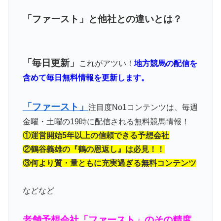
「ファースト」と他社との違いとは？
「毎日更新」
これがアツい！
地方競馬の配信を
含めて毎日無料情報を更新します。
「ファースト」
注目度No1コンテンツは、毎週
金曜・土曜の19時に配信される無料競馬情報！
①運営開始5年以上の信頼できる予想会社
②鶴谷義雄の『鶴の恩返し』は必見！！
③何より質・量ともに充実過ぎる無料コンテンツ
などなど
老舗予想会社「ファースト」のその精度