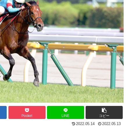
Pocket
LINE
コピー
2022.05.14
2022.05.13