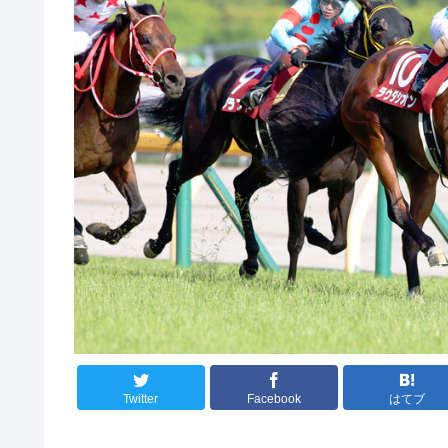
Twitter
Facebook
はてブ