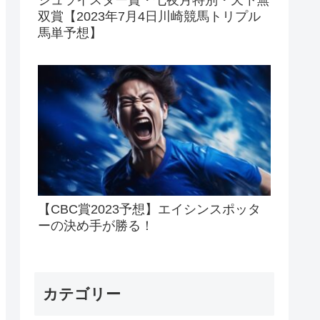
双賞【2023年7月4日川崎競馬トリプル
馬単予想】
【CBC賞2023予想】エイシンスポッタ
ーの決め手が勝る！
カテゴリー