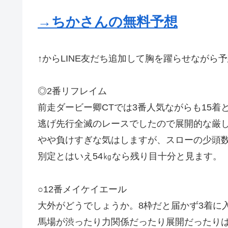
→ちかさんの無料予想
↑からLINE友だち追加して胸を躍らせながら
◎2番リフレイム
前走ダービー卿CTでは3番人気ながらも15着
逃げ先行全滅のレースでしたので展開的な厳
やや負けすぎな気はしますが、スローの少頭
別定とはいえ54㎏なら残り目十分と見ます。
○12番メイケイエール
大外がどうでしょうか。8枠だと届かず3着に
馬場が渋ったり力関係だったり展開だったり