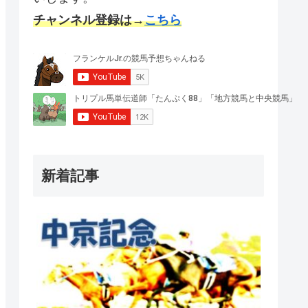
チャンネル登録は→
こちら
新着記事