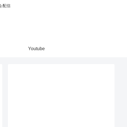
を配信
Youtube