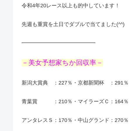
令和4年20レース以上も的中しています！
先週も重賞を土日でダブルで当てました(^^)
━━━━━━━━━━━━━━
－美女予想家ちか回収率－
新潟大賞典 ：227％・京都新聞杯 ：291％
青葉賞 ：210％・マイラーズＣ：164％
アンタレスＳ：170％・中山グランド：270％