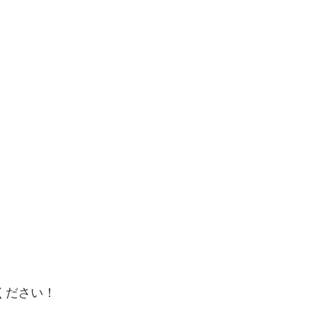
ください！