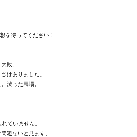
予想を待ってください！
と大敗。
しさはありました。
数。渋った馬場。
入れていません。
は問題ないと見ます。