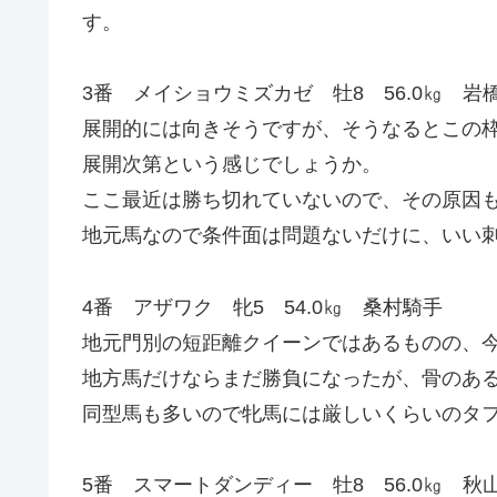
す。
3番 メイショウミズカゼ 牡8 56.0㎏ 岩
展開的には向きそうですが、そうなるとこの
展開次第という感じでしょうか。
ここ最近は勝ち切れていないので、その原因
地元馬なので条件面は問題ないだけに、いい
4番 アザワク 牝5 54.0㎏ 桑村騎手
地元門別の短距離クイーンではあるものの、
地方馬だけならまだ勝負になったが、骨のあ
同型馬も多いので牝馬には厳しいくらいのタ
5番 スマートダンディー 牡8 56.0㎏ 秋