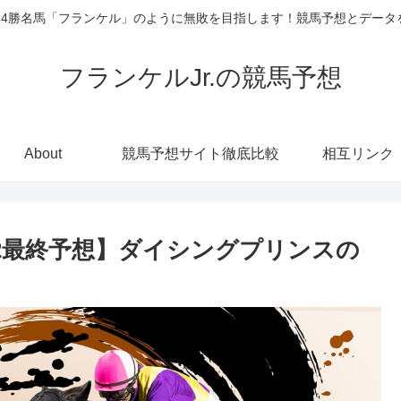
戦14勝名馬「フランケル」のように無敗を目指します！競馬予想とデータ
フランケルJr.の競馬予想
About
競馬予想サイト徹底比較
相互リンク
22最終予想】ダイシングプリンスの