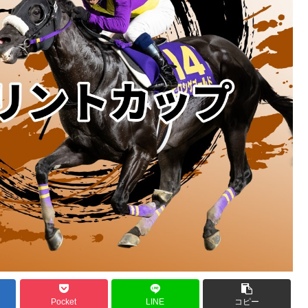
Pocket
LINE
コピー