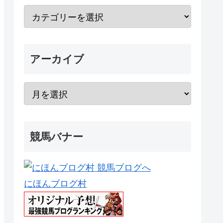
アーカイブ
競馬バナー
にほんブログ村