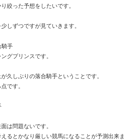
かり絞った予想をしたいです。
を少しずつですが見ていきます。
合騎手
シングプリンスです。
上が久しぶりの落合騎手ということです。
る点です。
手
性面は問題ないです。
考えるとかなり厳しい競馬になることが予測出来ま