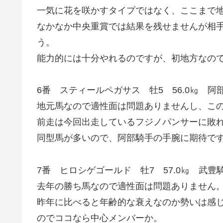
一気に花を咲かすタイプではなく、ここまで
なかなか中央重賞では結果を残せませんが相
う。
能力的には十分やれるのですが、初地方なの
6番 スティールペガサス 牡5 56.0㎏ 阿
地元馬なので適性面は問題ありませんし、こ
前走は今回出走しているフジノパンサーに敗
同型馬が多いので、阿部騎手の手腕に期待で
7番 ヒロシゲゴールド 牡7 57.0㎏ 武豊
去年の勝ち馬なので適性面は問題ありません
昨年に比べると年齢的な衰えなのか勢いは感
のでココなら中心メンバーか。