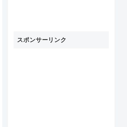
スポンサーリンク