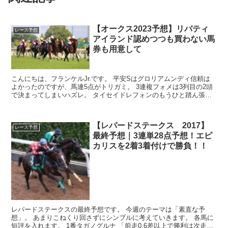
【オークス2023予想】リバティ
レース予想
アイランド認めつつも買わない馬
券も用意して
こんにちは、フランケルJr.です。 平安Sはグロリアムンディ信頼は
よかったのですが、馬連5点がトリガミ。 3連複フォメは3列目の2頭
で決まってしまいハズレ。 タイセイドレフォンのもうひと踏ん張り
が…、というレースでした。 ...
【レパードステークス 2017】
レース予想
最終予想｜3連単28点予想！エピ
カリスを2着3着付けで勝負！！
レパードステークスの最終予想です。 今週のテーマは「素直な予
想」。 あまりこねくり回さずにシンプルに考えていきます。 各馬に
短評を入れます。 1番タガノグルナ 「前走0.6差以上で勝利は次走買