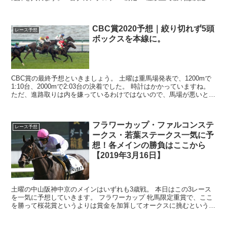
い」 マイルールですが、...
CBC賞2020予想｜絞り切れず5頭
レース予想
ボックスを本線に。
CBC賞の最終予想といきましょう。 土曜は重馬場発表で、1200mで
1:10台、2000mで2:03台の決着でした。 時計はかかっていますね。
ただ、進路取りは内を嫌っているわけではないので、馬場が悪いとい
うほどではなさそうで...
フラワーカップ・ファルコンステ
レース予想
ークス・若葉ステークス一気に予
想！各メインの勝負はここから
【2019年3月16日】
土曜の中山阪神中京のメインはいずれも3歳戦。 本日はこの3レース
を一気に予想していきます。 フラワーカップ 牝馬限定重賞で、ここ
を勝って桜花賞というよりは賞金を加算してオークスに挑むというロ
ーテがいいでしょう。 ただ、そんな中でも別...