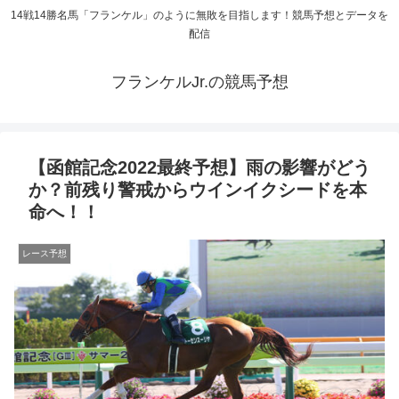
14戦14勝名馬「フランケル」のように無敗を目指します！競馬予想とデータを
配信
フランケルJr.の競馬予想
【函館記念2022最終予想】雨の影響がどう
か？前残り警戒からウインイクシードを本
命へ！！
レース予想