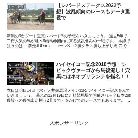
【レパードステークス2022予
レース予想
想】波乱傾向のレースもデータ重
視で
新潟の3台ダート重賞レパードSの予想をいきましょう。 過去5年で
二桁人気の馬が延べ6頭馬券圏内に来る波乱含みの一戦です。 本線で
狙うのは ・前走JDDorユニコーンS ・2勝クラス勝ち上がり馬 穴で狙
えるのは ・...
ハイセイコー記念2018予想｜シ
レース予想
ビックヴァーゴから馬複流し！穴
馬にはネオブリランテを指名！！
本日は明日14日（水）大井競馬場メイン11Rハイセイコー記念をみて
いきましょう。 暮れの12月19日に川崎競馬場で開催される全日本2歳
優駿への優先出走権（2着まで）をかけてのレースでもあります。 実
質的にここを勝てば3歳春の南関クラ...
スポンサーリンク