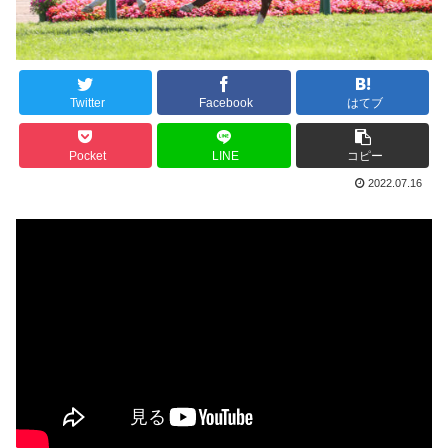
Twitter
Facebook
はてブ
Pocket
LINE
コピー
2022.07.16