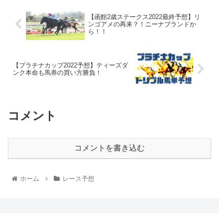
【函館2歳ステークス2022最終予想】リ
ンゴアメの再来？！ニーナブランドか
ら！！
【プラチナカップ2022予想】ティーズダ
ンク本命も馬券の買い方勝負！
コメント
コメントを書き込む
ホーム
レース予想