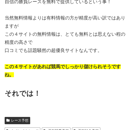
自信の勝負レースを無料で提供しているという事！
当然無料情報よりは有料情報の方が精度が高い訳ではあり
ますが
この４サイトの無料情報は、とても無料とは思えない程の
精度の高さで
口コミでも話題騒然の超優良サイトなんです。
この４サイトがあれば競馬でしっかり儲けられそうです
ね。
それでは！
レース予想