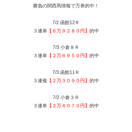
勝負の関西馬情報で万券的中！
7/2 函館12Ｒ
３連単
【６万９２８０円】
的中
7/3 小倉８Ｒ
３連単
【２万６９５０円】
的中
7/3 函館11Ｒ
３連複
【２万３０９０円】
的中
7/2 小倉３Ｒ
３連単
【２万４０７０円】
的中