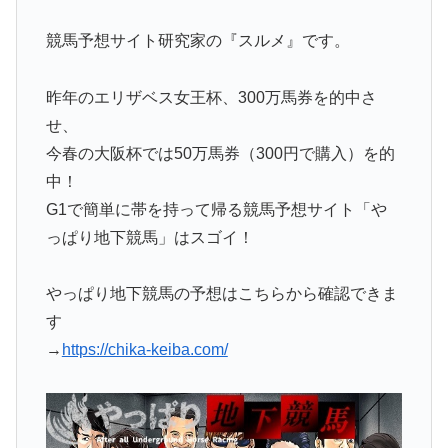
競馬予想サイト研究家の『スルメ』です。
昨年のエリザベス女王杯、300万馬券を的中さ
せ、
今春の大阪杯では50万馬券（300円で購入）を的
中！
G1で簡単に帯を持って帰る競馬予想サイト「や
っぱり地下競馬」はスゴイ！
やっぱり地下競馬の予想はこちらから確認できま
す
→
https://chika-keiba.com/