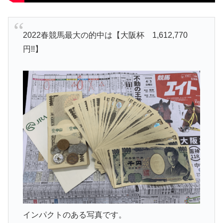
2022春競馬最大の的中は【大阪杯 1,612,770
円!!】
インパクトのある写真です。