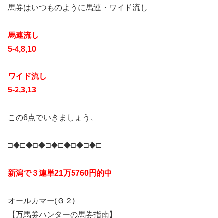
馬券はいつものように馬連・ワイド流し
馬連流し
5-4,8,10
ワイド流し
5-2,3,13
この6点でいきましょう。
□◆□◆□◆□◆□◆□◆□◆□
新潟で３連単21万5760円的中
オールカマー(Ｇ２)
【万馬券ハンターの馬券指南】