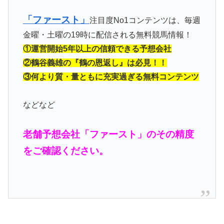
「ファースト」
注目度No1コンテンツは、毎週
金曜・土曜の19時に配信される無料競馬情報！
①運営開始5年以上の信頼できる予想会社
②鶴谷義雄の『鶴の恩返し』は必見！！
③何より質・量ともに充実過ぎる無料コンテンツ
などなど
老舗予想会社「ファースト」のその精度
をご確認ください。