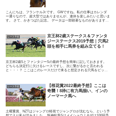
こんにちは、フランケルJr.です。 GWですね。私の仕事はカレンダ
ー通りなので、超大型ではありませんが、連休を楽しみたいと思いま
す。 さて、かきつばた記念。 データは一部顕著なものがありますの
で、押さえておきましょう。 ...
京王杯2歳ステークス＆ファンタ
レース予想
ジーステークス2019予想｜穴馬2
頭を相手に馬券を組み立てる！
京王杯2歳SとファンタジーSの最終予想を簡単に記しておきます。
どちらも決定打に欠けるレースですし、次に繋がるかと言われる
と・・・？ ここはこのレースだけで来ると想定される穴馬をピック
アップしてワイド2点でいきたいと思います。 ...
【桜花賞2022最終予想】ここは
レース予想
奇襲！8枠に有力馬揃い、インの
ノーマーク馬へ
土曜重賞、NZTはジャングロ軽視でジャングロが沈むなら、という予
想で入り私が沈みました。 阪神牝馬Sはメイショウミモザは100回予