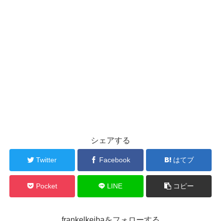
シェアする
Twitter
Facebook
はてブ
Pocket
LINE
コピー
frankelkeibaをフォローする