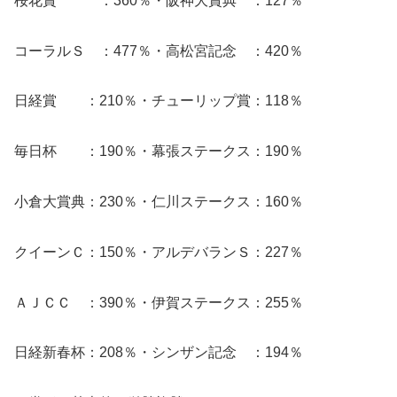
桜花賞 ：360％・阪神大賞典 ：127％
コーラルＳ ：477％・高松宮記念 ：420％
日経賞 ：210％・チューリップ賞：118％
毎日杯 ：190％・幕張ステークス：190％
小倉大賞典：230％・仁川ステークス：160％
クイーンＣ：150％・アルデバランＳ：227％
ＡＪＣＣ ：390％・伊賀ステークス：255％
日経新春杯：208％・シンザン記念 ：194％