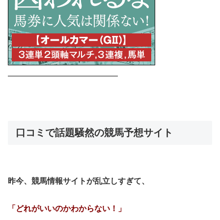
━━━━━━━━━━━━━━
口コミで話題騒然の競馬予想サイト
昨今、競馬情報サイトが乱立しすぎて、
「どれがいいのかわからない！」