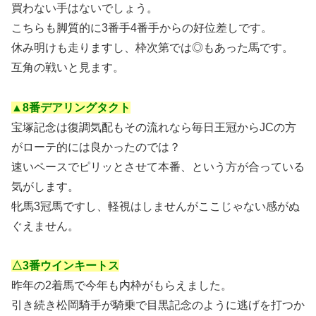
買わない手はないでしょう。
こちらも脚質的に3番手4番手からの好位差しです。
休み明けも走りますし、枠次第では◎もあった馬です。
互角の戦いと見ます。
▲8番デアリングタクト
宝塚記念は復調気配もその流れなら毎日王冠からJCの方
がローテ的には良かったのでは？
速いペースでピリッとさせて本番、という方が合っている
気がします。
牝馬3冠馬ですし、軽視はしませんがここじゃない感がぬ
ぐえません。
△3番ウインキートス
昨年の2着馬で今年も内枠がもらえました。
引き続き松岡騎手が騎乗で目黒記念のように逃げを打つか