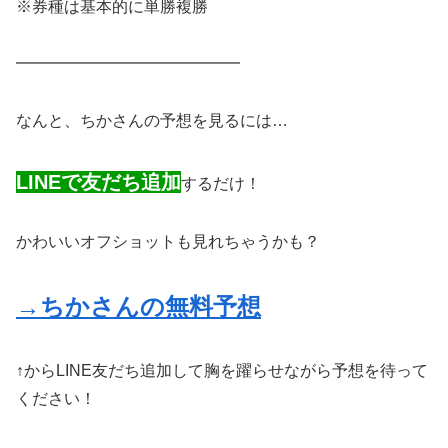
※券種は基本的に単勝複勝
━━━━━━━━━━━━━━
なんと、ちかさんの予想を見るには…
LINEで友だち追加
するだけ！
かわいいオフショットも見れちゃうかも？
→ちかさんの無料予想
↑からLINE友だち追加して胸を躍らせながら予想を待って
ください！