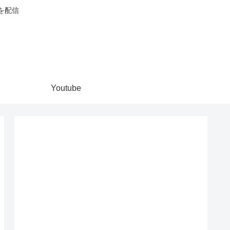
を配信
Youtube