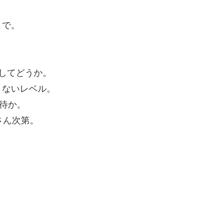
。
まで。
してどうか。
くないレベル。
待か。
さん次第。