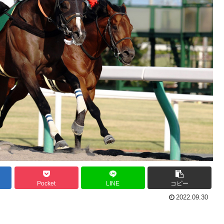
Pocket
LINE
コピー
2022.09.30