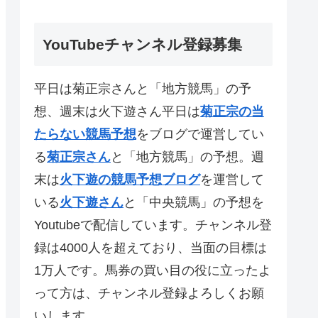
YouTubeチャンネル登録募集
平日は菊正宗さんと「地方競馬」の予
想、週末は火下遊さん平日は
菊正宗の当
たらない競馬予想
をブログで運営してい
る
菊正宗さん
と「地方競馬」の予想。週
末は
火下遊の競馬予想ブログ
を運営して
いる
火下遊さん
と「中央競馬」の予想を
Youtubeで配信しています。チャンネル登
録は4000人を超えており、当面の目標は
1万人です。馬券の買い目の役に立ったよ
って方は、チャンネル登録よろしくお願
いします。