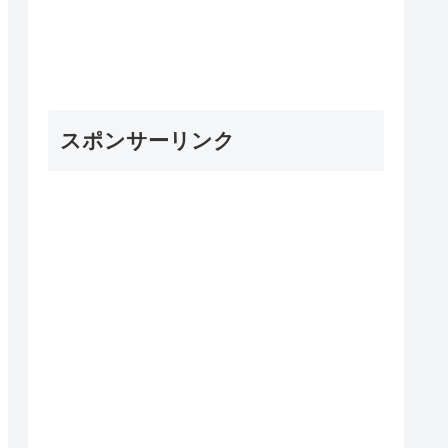
スポンサーリンク