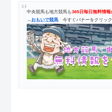
中央競馬も地方競馬も
365日毎日無料情
→
おもいで競馬
今すぐバナーをクリック