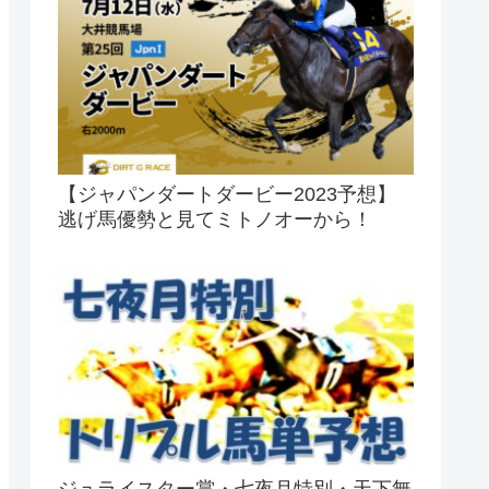
【ジャパンダートダービー2023予想】
逃げ馬優勢と見てミトノオーから！
ジュライスター賞・七夜月特別・天下無