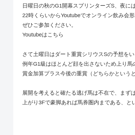
日曜日の秋のG1開幕スプリンターズS、夜に
22時くらいからYoutubeでオンライン飲み
ぜひご参加ください。
Youtubeはこちら
さて土曜日はダート重賞シリウスSの予想をい
例年G1級はほとんど顔を出さないため上り馬
賞金加算プラス今後の重賞（どちらかというと
展開を考えると確たる逃げ馬は不在で、まず
上がり3Fで豪脚あれば馬券圏内まである、と