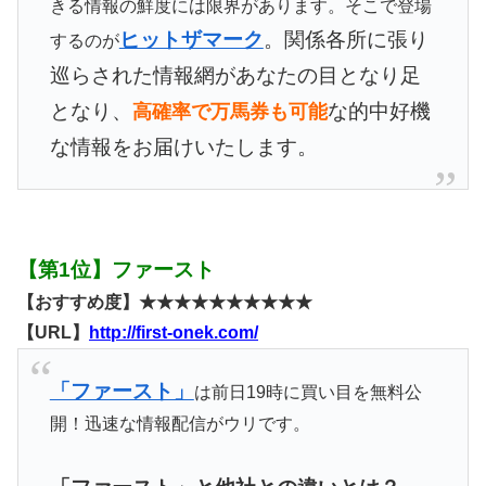
きる情報の鮮度には限界があります。そこで登場
ヒットザマーク
。関係各所に張り
するのが
巡らされた情報網があなたの目となり足
となり、
な的中好機
高確率で万馬券も可能
な情報をお届けいたします。
【第1位】ファースト
【おすすめ度】★★★★★★★★★★
【URL】
http://first-onek.com/
「ファースト」
は前日19時に買い目を無料公
開！迅速な情報配信がウリです。