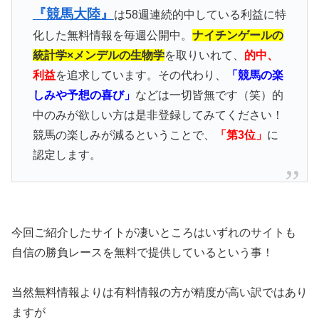
『競馬大陸』
は58週連続的中している利益に特
化した無料情報を毎週公開中。
ナイチンゲールの
統計学×メンデルの生物学
を取りいれて、
的中、
利益
を追求しています。その代わり、
「競馬の楽
しみや予想の喜び」
などは一切皆無です（笑）的
中のみが欲しい方は是非登録してみてください！
競馬の楽しみが減るということで、
「第3位」
に
認定します。
今回ご紹介したサイトが凄いところはいずれのサイトも
自信の勝負レースを無料で提供しているという事！
当然無料情報よりは有料情報の方が精度が高い訳ではあり
ますが