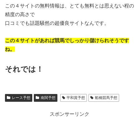
この４サイトの無料情報は、とても無料とは思えない程の
精度の高さで
口コミでも話題騒然の超優良サイトなんです。
この４サイトがあれば競馬でしっかり儲けられそうです
ね。
それでは！
レース予想
南関予想
平和賞予想
船橋競馬予想
スポンサーリンク