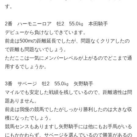
す。
2番 ハーモニーロア 牡2 55.0㎏ 本田騎手
デビューから負けなしできています。
前走は500mの距離延長でしたが、問題なくクリアしたの
で距離も問題ないでしょう。
ただここは一気にメンバーレベルが上がるのでどこまで通
用するでしょうか。
3番 サベージ 牡2 55.0㎏ 矢野騎手
マイルでも安定した戦績を残しているので、距離適性は問
題ありません。
前走は我慢の競馬でしたがしっかり勝利したのは大きな収
穫になったでしょう。
競馬センスもありますし矢野騎手には他にもお手馬がいる
にもかかわらず、サベージを選んでいるので勝算があるの