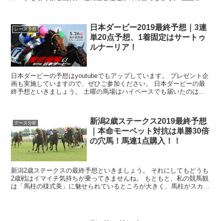
外全く見えませんので久しぶりにワイド...
日本ダービー2019最終予想｜3連
レース予想
単20点予想、1着固定はサートゥ
ルナーリア！
日本ダービーの予想はyoutubeでもアップしています。 プレゼント企
画も実施していますので、ぜひご参加ください。 日本ダービーの最
終予想といきましょう。 土曜の馬場はハイペースでも届いたのは中
団の馬まで。 追い込み...
新潟2歳ステークス2019最終予想
データ分析
｜本命モーベット対抗は単勝30倍
の穴馬！馬連1点購入！！
新潟2歳ステークスの最終予想といきましょう。 それにしてもどうも
2歳戦はイマイチ気持ちが乗ってきませんね。 もともと、私の競馬観
は「馬柱の様式美」に魅せられているところが大きく、馬柱がスカス
カの2歳戦はちょっと違うかなという印象です...