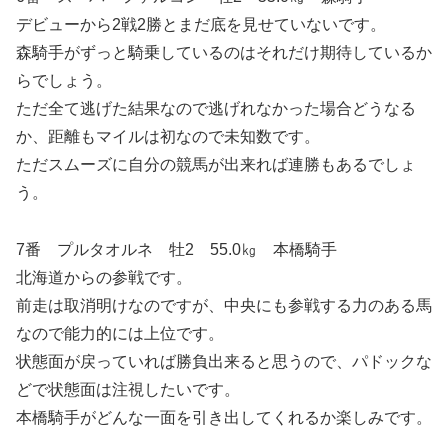
デビューから2戦2勝とまだ底を見せていないです。
森騎手がずっと騎乗しているのはそれだけ期待しているか
らでしょう。
ただ全て逃げた結果なので逃げれなかった場合どうなる
か、距離もマイルは初なので未知数です。
ただスムーズに自分の競馬が出来れば連勝もあるでしょ
う。
7番 プルタオルネ 牡2 55.0㎏ 本橋騎手
北海道からの参戦です。
前走は取消明けなのですが、中央にも参戦する力のある馬
なので能力的には上位です。
状態面が戻っていれば勝負出来ると思うので、パドックな
どで状態面は注視したいです。
本橋騎手がどんな一面を引き出してくれるか楽しみです。