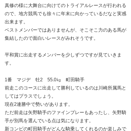
真修の様に大舞台に向けてのトライアルレースが行われる
ので、地方競馬でも徐々に年末に向かっているだなと実感
出来ます。
ベストメンバーではありませんが、そこそこ力のある馬が
集結したので面白いレースがみれそうです。
平和賞に出走するメンバーを少しずつですが見ていきま
す。
1番 マジデ 牡2 55.0㎏ 町田騎手
前走このコースに出走して勝利しているのは川崎所属馬と
してはプラスでしょう。
現在2連勝中で勢いがあります。
ただ前走は矢野騎手のファインプレーもあったし、矢野騎
手が別馬を選んでいる点は気になります。
新コンビの町田騎手がどんな騎乗してくれるのか楽しみで