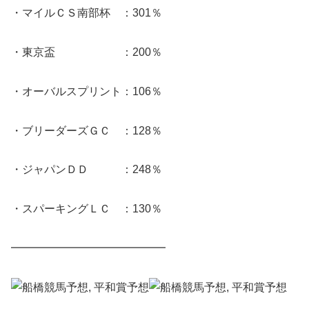
・マイルＣＳ南部杯 ：301％
・東京盃 ：200％
・オーバルスプリント：106％
・ブリーダーズＧＣ ：128％
・ジャパンＤＤ ：248％
・スパーキングＬＣ ：130％
━━━━━━━━━━━━━━