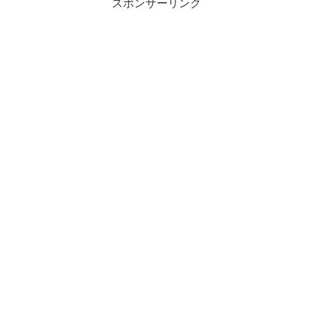
スポンサーリンク