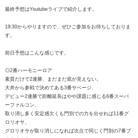
最終予想はYoutubeライブで紹介します。
19:30からやりますので、ぜひご参加をお待ちしておりま
す。
前日予想はこんな感じです。
◎2番ハーモニーロア
素質だけで2連勝、まだまだ底が見えない。
大井から参戦で決めてある3番サベージ、
デビュー2連勝で距離延長はやや課題に感じる6番スーパ
ーファルコン、
取り消し多く安定感欠くも門別での力を出せれば11番グ
ロリオサ、
グロリオサが取り消しになれば次点で同じく門別の7番プ