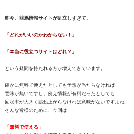
昨今、競馬情報サイトが乱立しすぎて、
「どれがいいのかわからない！」
「本当に役立つサイトはどれ？」
という疑問を持たれる方が増えてきています。
確かに無料で使えたとしても予想が当たらなければ
意味が無いですし、例え情報が有料だったとしても
回収率が大きく跳ね上がらなければ意味がないですよね。
そんな皆様のために、今回は
「無料で使える」