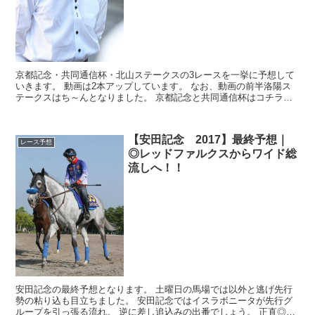
京都記念・共同通信杯・北山ステークスの3レースを一挙に予想して
いきます。 動画は2本アップしています。 なお、動画の前半洛陽ス
テークスはち～んとなりました。 京都記念と共同通信杯はコチラ。
では、各レース...
【安田記念 2017】最終予想｜
レース予想
◎レッドファルクスからワイド総
流しへ！！
安田記念の最終予想となります。 土曜日の馬場では以外と逃げ先行
勢の粘り込も目立ちました。 安田記念ではイスラボニータが先行グ
ループを引っ張る流れ。 逆に差し追込みの出番でしょう。 正直◎以