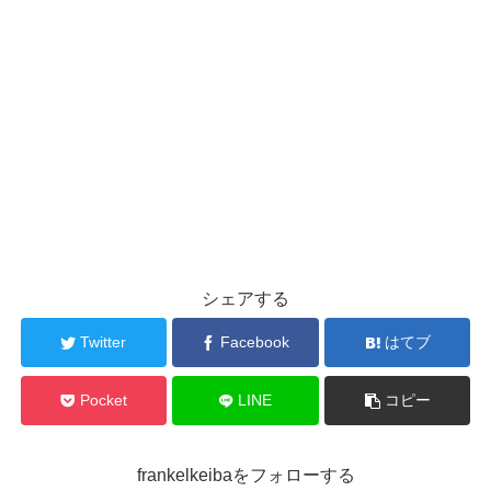
シェアする
Twitter
Facebook
はてブ
Pocket
LINE
コピー
frankelkeibaをフォローする