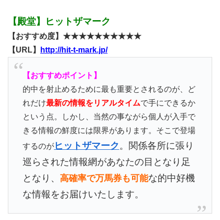
【殿堂】ヒットザマーク
【おすすめ度】★★★★★★★★★★
【URL】
http://hit-t-mark.jp/
【おすすめポイント】
的中を射止めるために最も重要とされるのが、ど
れだけ
最新の情報をリアルタイム
で手にできるか
という点。しかし、当然の事ながら個人が入手で
きる情報の鮮度には限界があります。そこで登場
ヒットザマーク
。関係各所に張り
するのが
巡らされた情報網があなたの目となり足
となり、
な的中好機
高確率で万馬券も可能
な情報をお届けいたします。