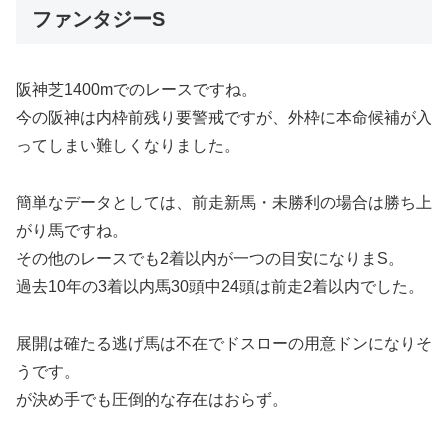
ファンタジーS
阪神芝1400mでのレースですね。
今の阪神は内枠前残り要警戒ですが、外枠に本命候補が入
ってしまい難しくなりました。
簡単なデータとしては、前走新馬・未勝利の場合は勝ち上
がり馬ですね。
その他のレースでも2着以内が一つの目安になりまS。
過去10年の3着以内馬30頭中24頭は前走2着以内でした。
展開は確たる逃げ馬は不在でドスローの用意ドンになりそ
うです。
が決め手でも圧倒的な存在はおらず。