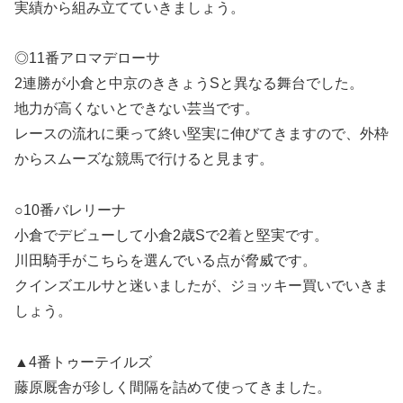
実績から組み立てていきましょう。
◎11番アロマデローサ
2連勝が小倉と中京のききょうSと異なる舞台でした。
地力が高くないとできない芸当です。
レースの流れに乗って終い堅実に伸びてきますので、外枠
からスムーズな競馬で行けると見ます。
○10番バレリーナ
小倉でデビューして小倉2歳Sで2着と堅実です。
川田騎手がこちらを選んでいる点が脅威です。
クインズエルサと迷いましたが、ジョッキー買いでいきま
しょう。
▲4番トゥーテイルズ
藤原厩舎が珍しく間隔を詰めて使ってきました。