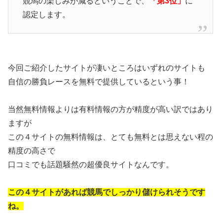
競馬の楽しみが減るということで、
「第3位」
に
認定します。
今回ご紹介したサイトが凄いところはいずれのサイトも
自信の勝負レースを無料で提供しているという事！
当然無料情報よりは有料情報の方が精度が高い訳ではあり
ますが
この４サイトの無料情報は、とても無料とは思えない程の
精度の高さで
口コミでも話題騒然の超優良サイトなんです。
この４サイトがあれば競馬でしっかり儲けられそうです
ね。