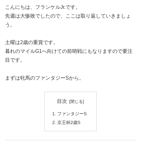
こんにちは、フランケルJr.です。
先週は大惨敗でしたので、ここは取り返していきましょ
う。
土曜は2歳の重賞です。
暮れのマイルG1へ向けての前哨戦にもなりますので要注
目です。
まずは牝馬のファンタジーSから。
目次
ファンタジーS
京王杯2歳S