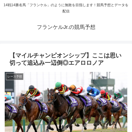
14戦14勝名馬「フランケル」のように無敗を目指します！競馬予想とデータを
配信
フランケルJr.の競馬予想
【マイルチャンピオンシップ】ここは思い
切って追込み一辺倒◎エアロロノア
レース予想