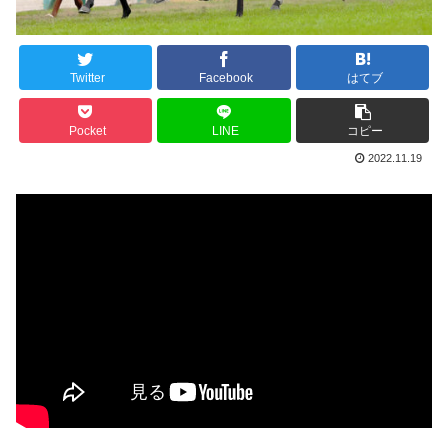
Twitter
Facebook
はてブ
Pocket
LINE
コピー
2022.11.19