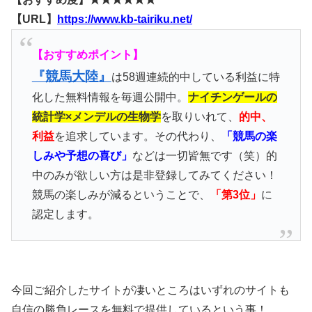
【URL】
https://www.kb-tairiku.net/
【おすすめポイント】
『競馬大陸』
は58週連続的中している利益に特
化した無料情報を毎週公開中。
ナイチンゲールの
統計学×メンデルの生物学
を取りいれて、
的中、
利益
を追求しています。その代わり、
「競馬の楽
しみや予想の喜び」
などは一切皆無です（笑）的
中のみが欲しい方は是非登録してみてください！
競馬の楽しみが減るということで、
「第3位」
に
認定します。
今回ご紹介したサイトが凄いところはいずれのサイトも
自信の勝負レースを無料で提供しているという事！