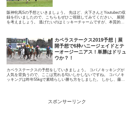
阪神牝馬Sの予想といきましょう。 先ほど、火下さんとYoutubeの収
録を行いましたので、こちらもぜひご視聴してみてください。 展開
を考えましょう。 逃げたいのはミッキーチャームですが、本質的に
は平坦コーナー4回のコー...
カペラステークス2019予想｜展
レース予想
開予想で6枠ハニージェイドとテ
ーオージーニアス！単勝はドリュ
ウか？！
カペラステークスの予想をしていきましょう。 コパノキッキングが
人気を背負うので、ここは荒れる匂いしかしないですね。 コパノキ
ッキングは昨年55kgで素晴らしい勝ち方をしました。 しかし、藤田
菜七子騎手ではまだ荷が重い馬です。 ...
スポンサーリンク