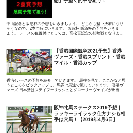
想】手堅く的中を狙う！
中山記念と阪急杯の予想をいきましょう。 どちらも堅い決着になり
そうなので、2本同時にいきます。 阪急杯 阪急杯の予想をいきまし
ょう。 レースの位置付けとしては、高松宮記念の前哨戦となりま
す。 高松宮記念では過去10年で3勝...
【香港国際競争2021予想】香港
レース予想
ヴァーズ・香港スプリント・香港
マイル・香港カップ
香港4レースの予想を紹介していきます。 馬柱を見て、ここかなと思
うところをピックアップし、馬券は馬連で流していきます。 香港ヴ
ァーズ 日本勢はステイフーリッシュとグローリーヴェイズが出走で
す。 グ...
阪神牝馬ステークス2019予想｜
レース予想
ラッキーライラック仕方ナシも相
手は穴馬！【2019年4月6日】