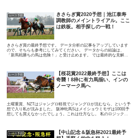
きさらぎ賞2020予想｜池江泰寿
レース予想
調教師のメイントライアル。ここ
は鉄板。相手探しの一戦！
きさらぎ賞の最終予想です。 データ分析の記事をアップしています
ので、そちらも参考にしてみてください。 データからの結論は、
「新馬戦勝ちの馬は危険！」と受け止めます。 では最終的な見解で
す。 ◎...
【桜花賞2022最終予想】ここは
レース予想
奇襲！8枠に有力馬揃い、インの
ノーマーク馬へ
土曜重賞、NZTはジャングロ軽視でジャングロが沈むなら、という予
想で入り私が沈みました。 阪神牝馬Sはメイショウミモザは100回予
想しても買えなかったでしょう。これは仕方なし。 私のロジックに
は入らなかったので「これも競馬」と諦...
【中山記念＆阪急杯2021最終予
レース予想