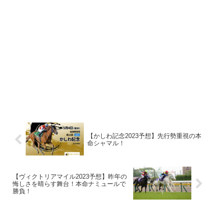
【かしわ記念2023予想】先行勢重視の本
命シャマル！
【ヴィクトリアマイル2023予想】昨年の
悔しさを晴らす舞台！本命ナミュールで
勝負！