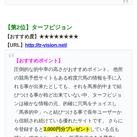
【第2位】ターフビジョン
【おすすめ度】★★★★★★★★
【URL】
http://tr-vision.net/
【おすすめポイント】
圧倒的な的中率の高さがおすすめポイント。 他所
の競馬予想サイトもある程度穴馬の情報を手に入
れる事が出来たとしても、それを馬券的中まで結
びつける事が殆ど出来ていない中、ターフビジョ
ンは確かな情報の元、的確に穴馬をチョイスし
「馬券的中」へと結びつける事で長年ユーザーか
ら信頼され続けている優れたサイトです。 さらに
今登録すると
3,000円分プレゼント
している点も