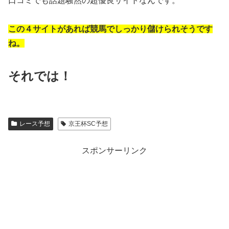
口コミでも話題騒然の超優良サイトなんです。
この４サイトがあれば競馬でしっかり儲けられそうです
ね。
それでは！
レース予想
京王杯SC予想
スポンサーリンク