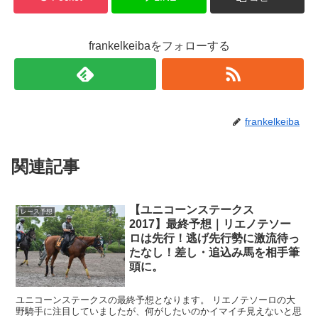
frankelkeibaをフォローする
frankelkeiba
関連記事
【ユニコーンステークス
レース予想
2017】最終予想｜リエノテソー
ロは先行！逃げ先行勢に激流待っ
たなし！差し・追込み馬を相手筆
頭に。
ユニコーンステークスの最終予想となります。 リエノテソーロの大
野騎手に注目していましたが、何がしたいのかイマイチ見えないと思