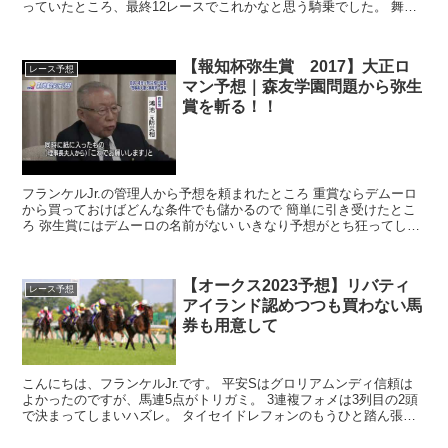
っていたところ、最終12レースでこれかなと思う騎乗でした。 舞台
はユニコーンSと同じ東京ダートマイル。 ...
【報知杯弥生賞 2017】大正ロ
レース予想
マン予想｜森友学園問題から弥生
賞を斬る！！
フランケルJr.の管理人から予想を頼まれたところ 重賞ならデムーロ
から買っておけばどんな条件でも儲かるので 簡単に引き受けたとこ
ろ 弥生賞にはデムーロの名前がない いきなり予想がとち狂ってしま
った 9億円を1億円にして...
【オークス2023予想】リバティ
レース予想
アイランド認めつつも買わない馬
券も用意して
こんにちは、フランケルJr.です。 平安Sはグロリアムンディ信頼は
よかったのですが、馬連5点がトリガミ。 3連複フォメは3列目の2頭
で決まってしまいハズレ。 タイセイドレフォンのもうひと踏ん張り
が…、というレースでした。 ...