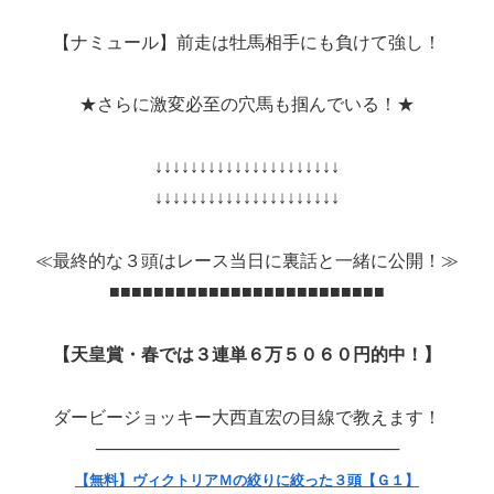
【ナミュール】前走は牡馬相手にも負けて強し！
★さらに激変必至の穴馬も掴んでいる！★
↓↓↓↓↓↓↓↓↓↓↓↓↓↓↓↓↓↓↓↓↓
↓↓↓↓↓↓↓↓↓↓↓↓↓↓↓↓↓↓↓↓↓
≪最終的な３頭はレース当日に裏話と一緒に公開！≫
■■■■■■■■■■■■■■■■■■■■■■■■■
【天皇賞・春では３連単６万５０６０円的中！】
ダービージョッキー大西直宏の目線で教えます！
─────────────────────────
【無料】ヴィクトリアＭの絞りに絞った３頭【Ｇ１】