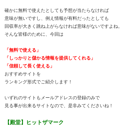
確かに無料で使えたとしても予想が当たらなければ
意味が無いですし、例え情報が有料だったとしても
回収率が大きく跳ね上がらなければ意味がないですよね。
そんな皆様のために、今回は
「無料で使える」
「しっかりと儲かる情報を提供してくれる」
「信頼して長く使える」
おすすめサイトを
ランキング形式でご紹介します！
いずれのサイトもメールアドレスの登録のみで
見る事が出来るサイトなので、是非みてくださいね！
【殿堂】ヒットザマーク