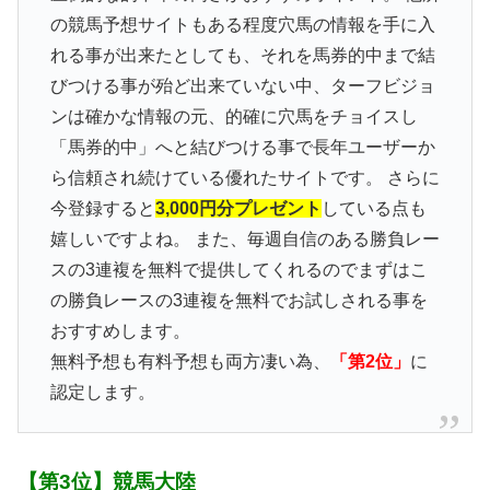
の競馬予想サイトもある程度穴馬の情報を手に入
れる事が出来たとしても、それを馬券的中まで結
びつける事が殆ど出来ていない中、ターフビジョ
ンは確かな情報の元、的確に穴馬をチョイスし
「馬券的中」へと結びつける事で長年ユーザーか
ら信頼され続けている優れたサイトです。 さらに
今登録すると
3,000円分プレゼント
している点も
嬉しいですよね。 また、毎週自信のある勝負レー
スの3連複を無料で提供してくれるのでまずはこ
の勝負レースの3連複を無料でお試しされる事を
おすすめします。
無料予想も有料予想も両方凄い為、
「第2位」
に
認定します。
【第3位】競馬大陸