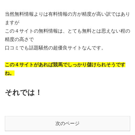
当然無料情報よりは有料情報の方が精度が高い訳ではあり
ますが
この４サイトの無料情報は、とても無料とは思えない程の
精度の高さで
口コミでも話題騒然の超優良サイトなんです。
この４サイトがあれば競馬でしっかり儲けられそうです
ね。
それでは！
次のページ