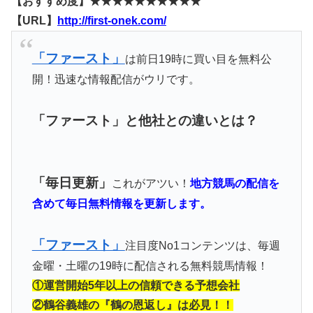
【おすすめ度】★★★★★★★★★★
【URL】
http://first-onek.com/
「ファースト」
は前日19時に買い目を無料公
開！迅速な情報配信がウリです。
「ファースト」と他社との違いとは？
「毎日更新」
これがアツい！
地方競馬の配信を
含めて毎日無料情報を更新します。
「ファースト」
注目度No1コンテンツは、毎週
金曜・土曜の19時に配信される無料競馬情報！
①運営開始5年以上の信頼できる予想会社
②鶴谷義雄の『鶴の恩返し』は必見！！