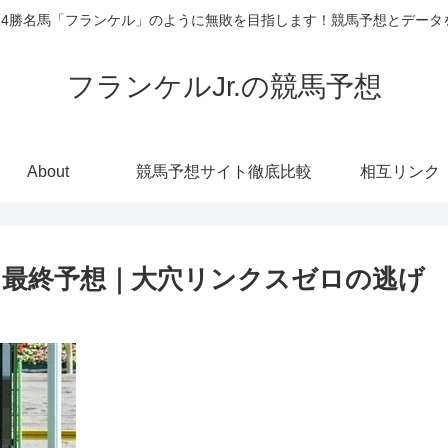
戦14勝名馬「フランケル」のように無敗を目指します！競馬予想とデータ
フランケルJr.の競馬予想
About
競馬予想サイト徹底比較
相互リンク
7】最終予想｜大穴リンクスゼロの逃げ