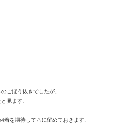
らのごぼう抜きでしたが、
たと見ます。
4着を期待して△に留めておきます。