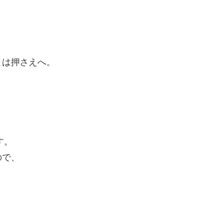
こは押さえへ。
す。
ので、