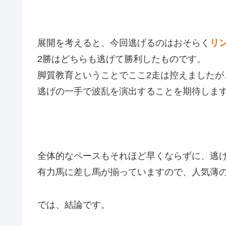
展開を考えると、今回逃げるのはおそらく
リ
2勝はどちらも逃げて勝利したものです。
脚質教育ということでここ2走は控えましたが
逃げの一手で波乱を演出することを期待しま
全体的なペースもそれほど早くならずに、逃
有力馬に差し馬が揃っていますので、人気薄
では、結論です。