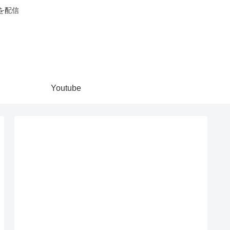
を配信
Youtube