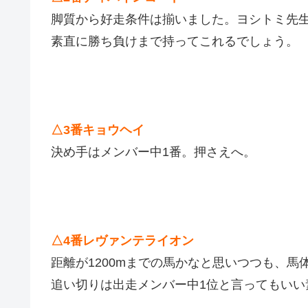
脚質から好走条件は揃いました。ヨシトミ先
素直に勝ち負けまで持ってこれるでしょう。
△3番キョウヘイ
決め手はメンバー中1番。押さえへ。
△4番レヴァンテライオン
距離が1200mまでの馬かなと思いつつも、
追い切りは出走メンバー中1位と言ってもいい