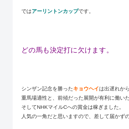
では
アーリントンカップ
です。
どの馬も決定打に欠けます。
シンザン記念を勝った
キョウヘイ
は出遅れか
重馬場適性と、前傾だった展開が有利に働い
そしてNHKマイルCへの賞金は稼ぎました。
人気の一角だと思いますので、差して届かずの