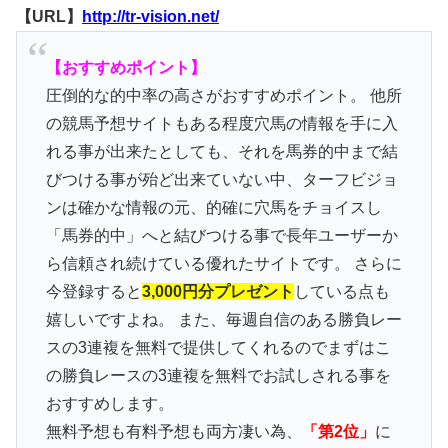
【URL】
http://tr-vision.net/
【おすすめポイント】
圧倒的な的中率の高さがおすすめポイント。 他所
の競馬予想サイトもある程度穴馬の情報を手に入
れる事が出来たとしても、それを馬券的中まで結
びつける事が殆ど出来ていない中、ターフビジョ
ンは確かな情報の元、的確に穴馬をチョイスし
「馬券的中」へと結びつける事で長年ユーザーか
ら信頼され続けている優れたサイトです。 さらに
今登録すると
3,000円分プレゼント
している点も
嬉しいですよね。 また、毎週自信のある勝負レー
スの3連複を無料で提供してくれるのでまずはこ
の勝負レースの3連複を無料でお試しされる事を
おすすめします。
無料予想も有料予想も両方凄い為、
「第2位」
に