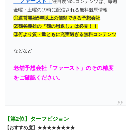
「ファースト」
注目度No1コンテンツは、毎週
金曜・土曜の19時に配信される無料競馬情報！
①運営開始5年以上の信頼できる予想会社
②鶴谷義雄の『鶴の恩返し』は必見！！
③何より質・量ともに充実過ぎる無料コンテンツ
などなど
老舗予想会社「ファースト」のその精度
をご確認ください。
【第2位】ターフビジョン
【おすすめ度】★★★★★★★★