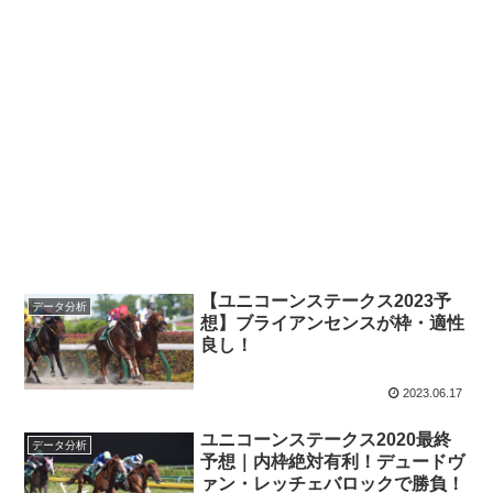
【ユニコーンステークス2023予
データ分析
想】ブライアンセンスが枠・適性
良し！
2023.06.17
ユニコーンステークス2020最終
データ分析
予想｜内枠絶対有利！デュードヴ
ァン・レッチェバロックで勝負！