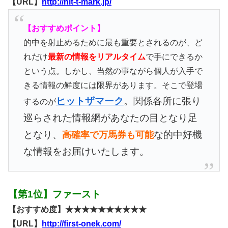
【URL】
http://hit-t-mark.jp/
【おすすめポイント】
的中を射止めるために最も重要とされるのが、ど
れだけ
最新の情報をリアルタイム
で手にできるか
という点。しかし、当然の事ながら個人が入手で
きる情報の鮮度には限界があります。そこで登場
ヒットザマーク
。関係各所に張り
するのが
巡らされた情報網があなたの目となり足
となり、
な的中好機
高確率で万馬券も可能
な情報をお届けいたします。
【第1位】ファースト
【おすすめ度】★★★★★★★★★★
【URL】
http://first-onek.com/