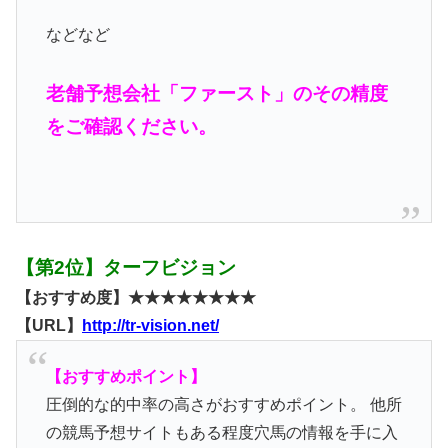
などなど
老舗予想会社「ファースト」のその精度
をご確認ください。
【第2位】ターフビジョン
【おすすめ度】★★★★★★★★
【URL】
http://tr-vision.net/
【おすすめポイント】
圧倒的な的中率の高さがおすすめポイント。 他所
の競馬予想サイトもある程度穴馬の情報を手に入