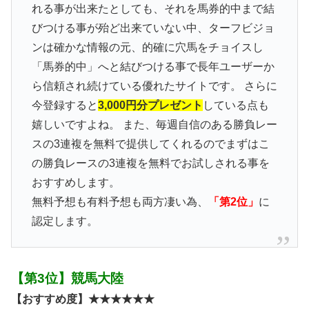
れる事が出来たとしても、それを馬券的中まで結
びつける事が殆ど出来ていない中、ターフビジョ
ンは確かな情報の元、的確に穴馬をチョイスし
「馬券的中」へと結びつける事で長年ユーザーか
ら信頼され続けている優れたサイトです。 さらに
今登録すると
3,000円分プレゼント
している点も
嬉しいですよね。 また、毎週自信のある勝負レー
スの3連複を無料で提供してくれるのでまずはこ
の勝負レースの3連複を無料でお試しされる事を
おすすめします。
無料予想も有料予想も両方凄い為、
「第2位」
に
認定します。
【第3位】競馬大陸
【おすすめ度】★★★★★★