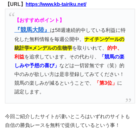
【URL】
https://www.kb-tairiku.net/
【おすすめポイント】
『競馬大陸』
は58週連続的中している利益に特
化した無料情報を毎週公開中。
ナイチンゲールの
統計学×メンデルの生物学
を取りいれて、
的中、
利益
を追求しています。その代わり、
「競馬の楽
しみや予想の喜び」
などは一切皆無です（笑）的
中のみが欲しい方は是非登録してみてください！
競馬の楽しみが減るということで、
「第3位」
に
認定します。
今回ご紹介したサイトが凄いところはいずれのサイトも
自信の勝負レースを無料で提供しているという事！