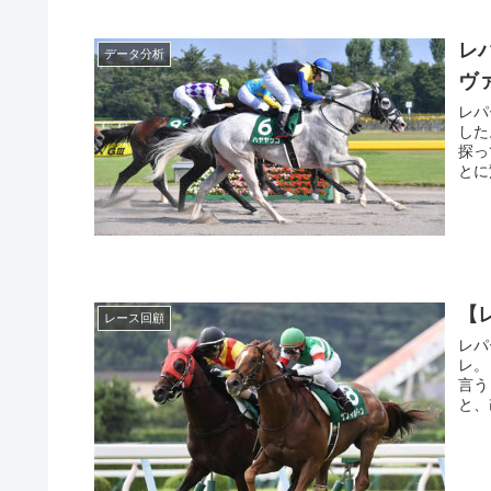
レ
データ分析
ヴ
レパ
した
探っていきま
とに
【
レース回顧
レパー
レ。
言う
と、