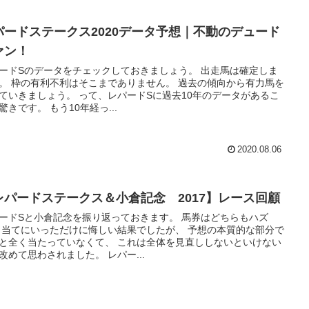
パードステークス2020データ予想｜不動のデュード
ァン！
ードSのデータをチェックしておきましょう。 出走馬は確定しま
。 枠の有利不利はそこまでありません。 過去の傾向から有力馬を
しょう。 って、レパードSに過去10年のデータがあるこ
驚きです。 もう10年経っ...
2020.08.06
レパードステークス＆小倉記念 2017】レース回顧
ドSと小倉記念を振り返っておきます。 馬券はどちらもハズ
 当てにいっただけに悔しい結果でしたが、 予想の本質的な部分で
と全く当たっていなくて、 これは全体を見直ししないといけない
改めて思わされました。 レパー...