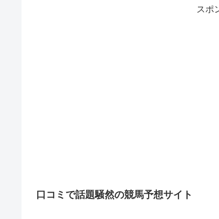
スポ
口コミで話題騒然の競馬予想サイト