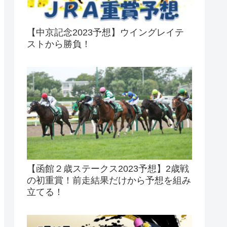
【中京記念2023予想】ウイングレイテ
ストから勝負！
【函館２歳ステークス2023予想】2歳戦
の初重賞！前走結果だけから予想を組み
立てる！