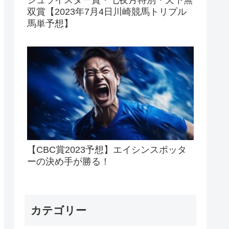
双賞【2023年7月4日川崎競馬トリプル
馬単予想】
【CBC賞2023予想】エイシンスポッタ
ーの決め手が勝る！
カテゴリー