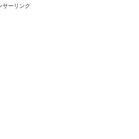
ンサーリンク