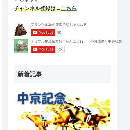
チャンネル登録は→
こちら
新着記事