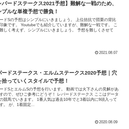
レパードステークス2021予想】難解な一戦のため、
ンプルな単複予想で勝負！
ードSの予想はシンプルにいきましょう。 上位拮抗で団栗の背比
印象です。 Youtubeでも紹介していますが、難解な一戦です。 こ
しく考えず、シンプルにいきましょう。 予想を難しくさせて
2021.08.07
パードステークス・エルムステークス2020予想｜穴
を拾っていくスタイルで予想！
ードSとエルムSの予想を行います。 動画では火下さんの見解があ
すので、ぜひご参考にどうぞ！ レパードステークス ここはデータ
の競馬でいきます。 1番人気は過去10年でと3着以内に9頭入って
す。 が、1着固定...
2020.08.09