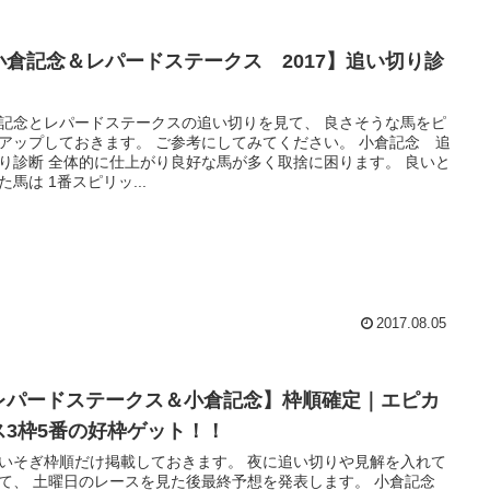
小倉記念＆レパードステークス 2017】追い切り診
記念とレパードステークスの追い切りを見て、 良さそうな馬をピ
しておきます。 ご参考にしてみてください。 小倉記念 追
り診断 全体的に仕上がり良好な馬が多く取捨に困ります。 良いと
た馬は 1番スピリッ...
2017.08.05
レパードステークス＆小倉記念】枠順確定｜エピカ
ス3枠5番の好枠ゲット！！
いそぎ枠順だけ掲載しておきます。 夜に追い切りや見解を入れて
て、 土曜日のレースを見た後最終予想を発表します。 小倉記念