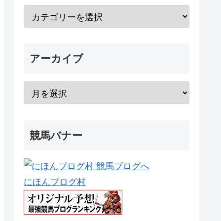
アーカイブ
競馬バナー
にほんブログ村