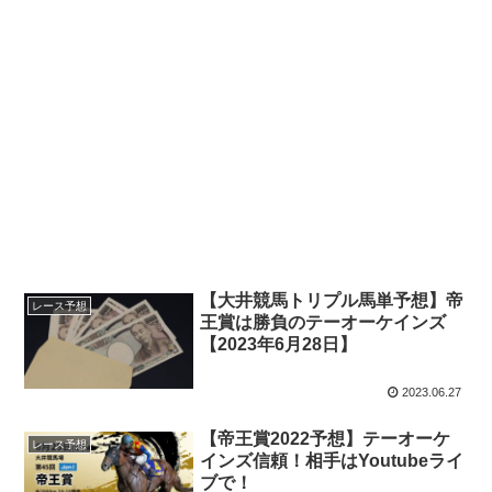
【大井競馬トリプル馬単予想】帝
レース予想
王賞は勝負のテーオーケインズ
【2023年6月28日】
2023.06.27
【帝王賞2022予想】テーオーケ
レース予想
インズ信頼！相手はYoutubeライ
ブで！