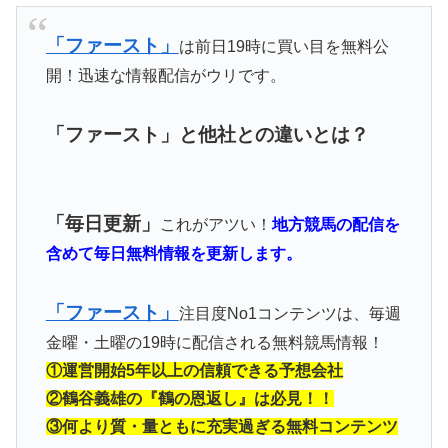
「ファースト」
は前日19時に買い目を無料公
開！迅速な情報配信がウリです。
「ファースト」と他社との違いとは？
「毎日更新」
これがアツい！
地方競馬の配信を
含めて毎日無料情報を更新します。
「ファースト」
注目度No1コンテンツは、毎週
金曜・土曜の19時に配信される無料競馬情報！
①運営開始5年以上の信頼できる予想会社
②鶴谷義雄の『鶴の恩返し』は必見！！
③何より質・量ともに充実過ぎる無料コンテンツ