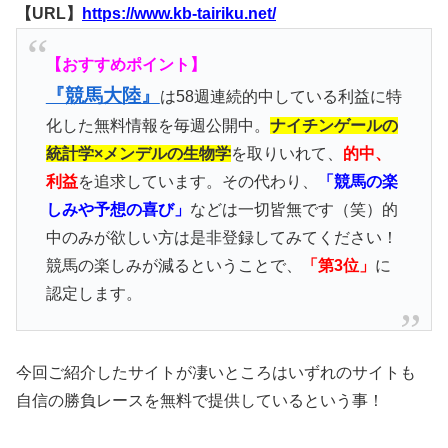
【URL】
https://www.kb-tairiku.net/
【おすすめポイント】
『競馬大陸』
は58週連続的中している利益に特
化した無料情報を毎週公開中。
ナイチンゲールの
統計学×メンデルの生物学
を取りいれて、
的中、
利益
を追求しています。その代わり、
「競馬の楽
しみや予想の喜び」
などは一切皆無です（笑）的
中のみが欲しい方は是非登録してみてください！
競馬の楽しみが減るということで、
「第3位」
に
認定します。
今回ご紹介したサイトが凄いところはいずれのサイトも
自信の勝負レースを無料で提供しているという事！