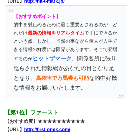
【URL】
http://hit-t-mark.jp/
【おすすめポイント】
的中を射止めるために最も重要とされるのが、ど
れだけ
最新の情報をリアルタイム
で手にできるか
という点。しかし、当然の事ながら個人が入手で
きる情報の鮮度には限界があります。そこで登場
ヒットザマーク
。関係各所に張り
するのが
巡らされた情報網があなたの目となり足
となり、
な的中好機
高確率で万馬券も可能
な情報をお届けいたします。
【第1位】ファースト
【おすすめ度】★★★★★★★★★★
【URL】
http://first-onek.com/