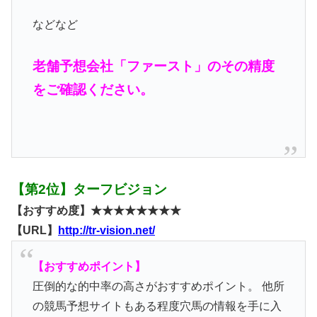
などなど
老舗予想会社「ファースト」のその精度
をご確認ください。
【第2位】ターフビジョン
【おすすめ度】★★★★★★★★
【URL】
http://tr-vision.net/
【おすすめポイント】
圧倒的な的中率の高さがおすすめポイント。 他所
の競馬予想サイトもある程度穴馬の情報を手に入