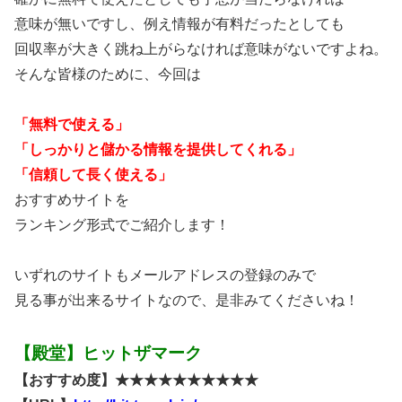
意味が無いですし、例え情報が有料だったとしても
回収率が大きく跳ね上がらなければ意味がないですよね。
そんな皆様のために、今回は
「無料で使える」
「しっかりと儲かる情報を提供してくれる」
「信頼して長く使える」
おすすめサイトを
ランキング形式でご紹介します！
いずれのサイトもメールアドレスの登録のみで
見る事が出来るサイトなので、是非みてくださいね！
【殿堂】ヒットザマーク
【おすすめ度】★★★★★★★★★★