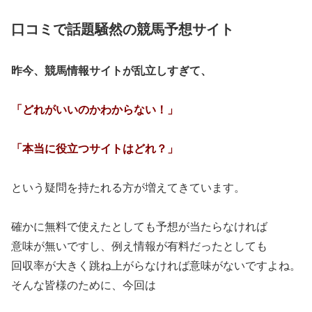
口コミで話題騒然の競馬予想サイト
昨今、競馬情報サイトが乱立しすぎて、
「どれがいいのかわからない！」
「本当に役立つサイトはどれ？」
という疑問を持たれる方が増えてきています。
確かに無料で使えたとしても予想が当たらなければ
意味が無いですし、例え情報が有料だったとしても
回収率が大きく跳ね上がらなければ意味がないですよね。
そんな皆様のために、今回は