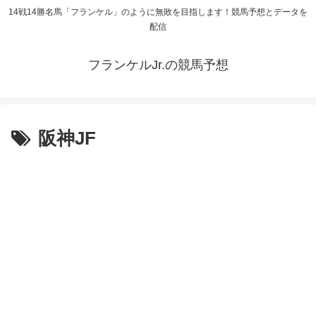
14戦14勝名馬「フランケル」のように無敗を目指します！競馬予想とデータを
配信
フランケルJr.の競馬予想
阪神JF