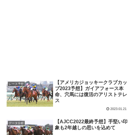
【アメリカジョッキークラブカッ
レース予想
プ2023予想】ガイアフォース本
命、穴馬には復活のアリストテレ
ス
2023.01.21
【AJCC2022最終予想】手堅い印
データ分析
象も2年越しの思いを込めて