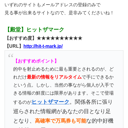
いずれのサイトもメールアドレスの登録のみで
見る事が出来るサイトなので、是非みてくださいね！
【殿堂】ヒットザマーク
【おすすめ度】★★★★★★★★★★
【URL】
http://hit-t-mark.jp/
【おすすめポイント】
的中を射止めるために最も重要とされるのが、ど
れだけ
最新の情報をリアルタイム
で手にできるか
という点。しかし、当然の事ながら個人が入手で
きる情報の鮮度には限界があります。そこで登場
ヒットザマーク
。関係各所に張り
するのが
巡らされた情報網があなたの目となり足
となり、
な的中好機
高確率で万馬券も可能