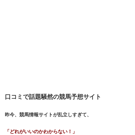
口コミで話題騒然の競馬予想サイト
昨今、競馬情報サイトが乱立しすぎて、
「どれがいいのかわからない！」