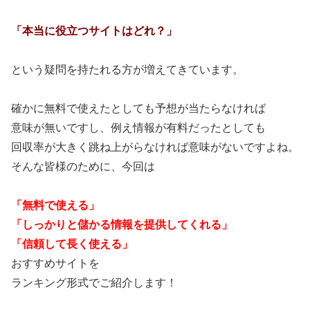
「本当に役立つサイトはどれ？」
という疑問を持たれる方が増えてきています。
確かに無料で使えたとしても予想が当たらなければ
意味が無いですし、例え情報が有料だったとしても
回収率が大きく跳ね上がらなければ意味がないですよね。
そんな皆様のために、今回は
「無料で使える」
「しっかりと儲かる情報を提供してくれる」
「信頼して長く使える」
おすすめサイトを
ランキング形式でご紹介します！