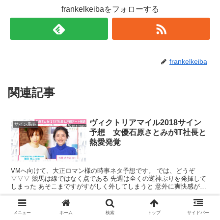
frankelkeibaをフォローする
frankelkeiba
関連記事
ヴィクトリアマイル2018サイン
サイン馬券
予想 女優石原さとみがIT社長と
熱愛発覚
VMへ向けて、大正ロマン様の時事ネタ予想です。 では、どうぞ
▽▽▽ 競馬は線ではなく点である 先週は全くの逆神ぶりを発揮して
しまった あそこまですがすがしく外してしまうと 意外に爽快感があ
って、後に引きずるものもない ...
メニュー
ホーム
検索
トップ
サイドバー
【弥生賞】2018｜ダノンプレミ
大正ロマン