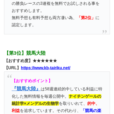
の勝負レースの3連複を無料でお試しされる事を
おすすめします。
無料予想も有料予想も両方凄い為、
「第2位」
に
認定します。
【第3位】競馬大陸
【おすすめ度】★★★★★★
【URL】
https://www.kb-tairiku.net/
【おすすめポイント】
『競馬大陸』
は58週連続的中している利益に特
化した無料情報を毎週公開中。
ナイチンゲールの
統計学×メンデルの生物学
を取りいれて、
的中、
利益
を追求しています。その代わり、
「競馬の楽