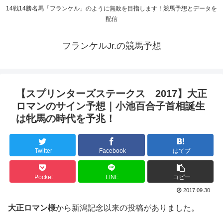
14戦14勝名馬「フランケル」のように無敗を目指します！競馬予想とデータを
配信
フランケルJr.の競馬予想
【スプリンターズステークス 2017】大正
ロマンのサイン予想｜小池百合子首相誕生
は牝馬の時代を予兆！
Twitter
Facebook
はてブ
Pocket
LINE
コピー
2017.09.30
大正ロマン様
から新潟記念以来の投稿がありました。