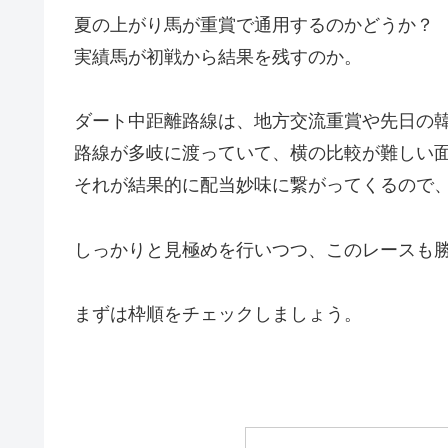
夏の上がり馬が重賞で通用するのかどうか？
実績馬が初戦から結果を残すのか。
ダート中距離路線は、地方交流重賞や先日の
路線が多岐に渡っていて、横の比較が難しい
それが結果的に配当妙味に繋がってくるので
しっかりと見極めを行いつつ、このレースも
まずは枠順をチェックしましょう。