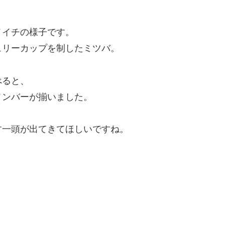
メイチの様子です。
ュリーカップを制したミツバ。
べると、
メンバーが揃いました。
す一頭が出てきてほしいですね。