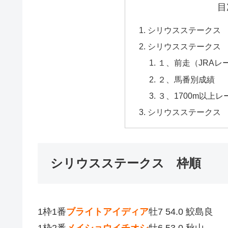
目
シリウスステークス
シリウスステークス
１、前走（JRAレ
２、馬番別成績
３、1700m以上
シリウスステークス
シリウスステークス 枠順
1枠1番
ブライトアイディア
牡7 54.0 鮫島良
1枠2番
メイショウイチオシ
牡6 53.0 秋山