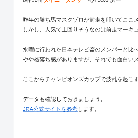
昨年の勝ち馬マスクゾロが前走を叩いてここ
しかし、人気で上回りそうなのは前走マーキ
水曜に行われた日本テレビ盃のメンバーと比
やや格落ち感がありますが、それでも面白い
ここからチャンピオンズカップで波乱を起こ
データも確認しておきましょう。
JRA公式サイトを参考
します。