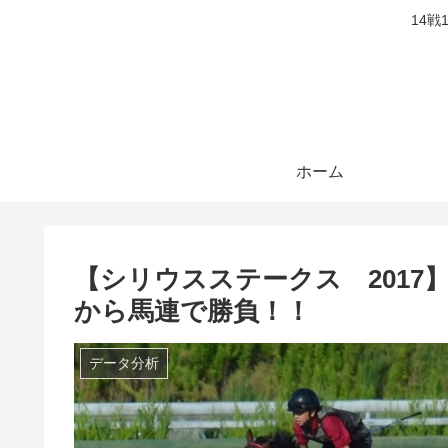
14
ホーム
【シリウスステークス 201
から馬連で勝負！！
データ分析