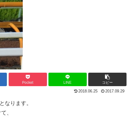
Pocket
LINE
コピー
2018.06.25
2017.09.29
となります。
けて、