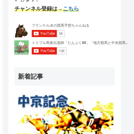
チャンネル登録は→
こちら
新着記事