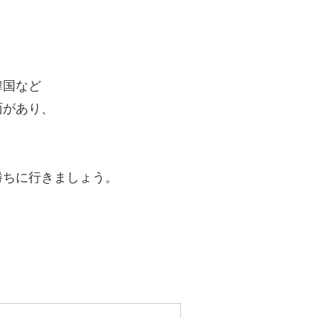
韓国など
面があり、
、
勝ちに行きましょう。