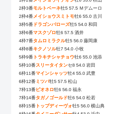
2枠3番
モルトベーネ
牡5 57.5 Ｍデムーロ
2枠4番
メイショウスミトモ
牡6 55.0 古川
3枠5番
ドラゴンバローズ
牡5 54.0 和田
3枠6番
マスクゾロ
牡6 57.5 酒井
4枠7番
タムロミラクル
牡5 56.0 藤岡康
4枠8番
キクノソル
牡7 54.0 小牧
5枠9番
トラキチシャチョウ
牡6 55.0 池添
5枠10番
スリータイタン
セ8 54.0 岩田
6枠11番
マインシャッツ
牡4 55.0 武豊
6枠12番
ミツバ
牡5 57.5 松山
7枠13番
ピオネロ
牡6 56.0 福永
7枠14番
タガノゴールド
牡6 54.0 松若
8枠15番
トップディーヴォ
牡5 56.0 横山典
8枠16番
タイニーダンサー
牝4 53.0 浜中