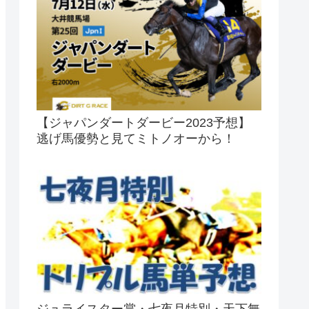
【ジャパンダートダービー2023予想】
逃げ馬優勢と見てミトノオーから！
ジュライスター賞・七夜月特別・天下無