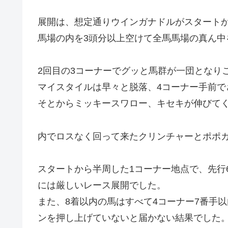
展開は、想定通りウインガナドルがスタート
馬場の内を3頭分以上空けて全馬馬場の真ん中
2回目の3コーナーでグッと馬群が一団となり
マイスタイルは早々と脱落、4コーナー手前で
そとからミッキースワロー、キセキが伸びて
内でロスなく回って来たクリンチャーとポポカ
スタートから半周した1コーナー地点で、先行
には厳しいレース展開でした。
また、8着以内の馬はすべて4コーナー7番手以
ンを押し上げていないと届かない結果でした