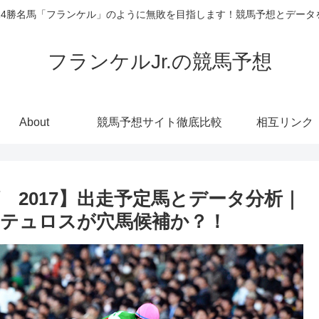
戦14勝名馬「フランケル」のように無敗を目指します！競馬予想とデータ
フランケルJr.の競馬予想
About
競馬予想サイト徹底比較
相互リンク
2017】出走予定馬とデータ分析｜
テュロスが穴馬候補か？！