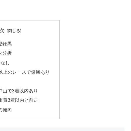
次
登録馬
タ分析
下なし
m以上のレースで優勝あり
中山で3着以内あり
m重賞3着以内と前走
の傾向