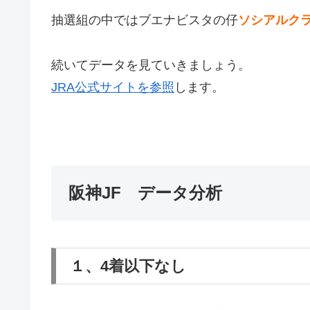
抽選組の中ではブエナビスタの仔
ソシアルク
続いてデータを見ていきましょう。
JRA公式サイトを参照
します。
阪神JF データ分析
１、4着以下なし