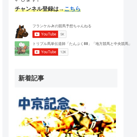
チャンネル登録は→
こちら
新着記事