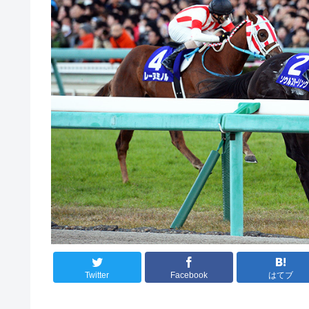
Twitter
Facebook
はてブ