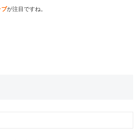
ラブ
が注目ですね。