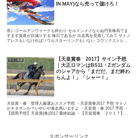
IN MAY)なら売って儲けろ！
長いゴールデンウイークも終わり セルインメイならぬ円安株高でま
すます資産が目減りする 毎日であるが 出走馬を見渡してみて サトノ
アレスもいなければソウルスターリングもいない コウソクストレー
トもレーヌミノルもいない おま...
【天皇賞春 2017】サイン予想
サイン馬券
｜大正ロマンはBS11・Zガンダム
のシャアから「まだだ、まだ終わ
らんよ！」「シャー！」
天皇賞・春 管理人厳選おススメ予想 ・天皇賞春2017 予想 サトノ
かキタサンか？いやいや激走馬いますよ ・天皇賞・春 2017 予想 ・
【競馬予想】天皇賞(春)2017 最終結論 ・【天皇賞春 ２０１７】血
統最終予想・サト...
スポンサーリンク