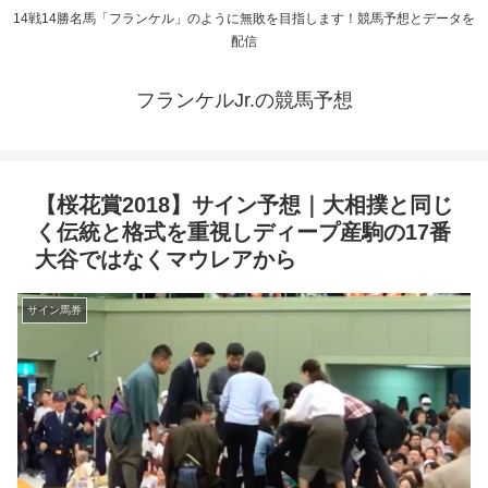
14戦14勝名馬「フランケル」のように無敗を目指します！競馬予想とデータを
配信
フランケルJr.の競馬予想
【桜花賞2018】サイン予想｜大相撲と同じ
く伝統と格式を重視しディープ産駒の17番
大谷ではなくマウレアから
サイン馬券