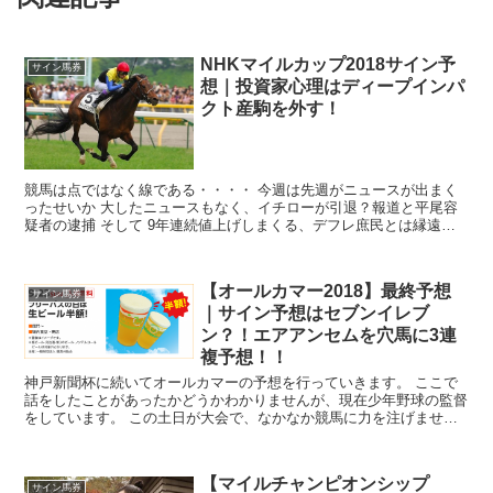
NHKマイルカップ2018サイン予
サイン馬券
想｜投資家心理はディープインパ
クト産駒を外す！
競馬は点ではなく線である・・・・ 今週は先週がニュースが出まく
ったせいか 大したニュースもなく、イチローが引退？報道と平尾容
疑者の逮捕 そして 9年連続値上げしまくる、デフレ庶民とは縁遠い
存在で強気商売の USJのフライングダ...
【オールカマー2018】最終予想
サイン馬券
｜サイン予想はセブンイレブ
ン？！エアアンセムを穴馬に3連
複予想！！
神戸新聞杯に続いてオールカマーの予想を行っていきます。 ここで
話をしたことがあったかどうかわかりませんが、現在少年野球の監督
をしています。 この土日が大会で、なかなか競馬に力を注げません
が、気持ちの切り替えはやりやすいので、集中して...
【マイルチャンピオンシップ
サイン馬券