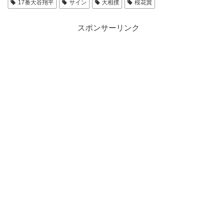
17番大谷翔平
サイン
大相撲
桜花賞
スポンサーリンク