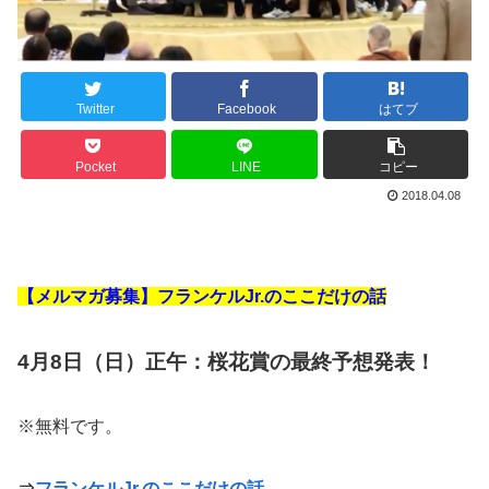
Twitter
Facebook
はてブ
Pocket
LINE
コピー
2018.04.08
【メルマガ募集】フランケルJr.のここだけの話
4月8日（日）正午：桜花賞の最終予想発表！
※無料です。
⇒
フランケルJr.のここだけの話