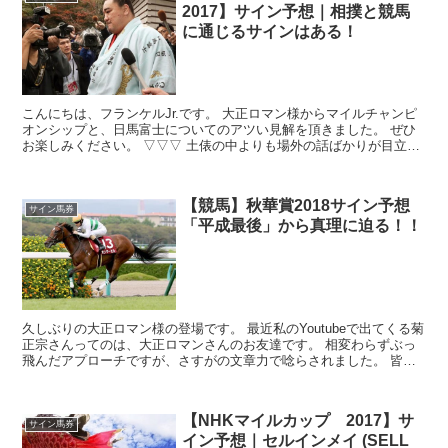
2017】サイン予想｜相撲と競馬
に通じるサインはある！
こんにちは、フランケルJr.です。 大正ロマン様からマイルチャンピ
オンシップと、日馬富士についてのアツい見解を頂きました。 ぜひ
お楽しみください。 ▽▽▽ 土俵の中よりも場外の話ばかりが目立つ
大相撲九州場所 ...
【競馬】秋華賞2018サイン予想
サイン馬券
「平成最後」から真理に迫る！！
久しぶりの大正ロマン様の登場です。 最近私のYoutubeで出てくる菊
正宗さんってのは、大正ロマンさんのお友達です。 相変わらずぶっ
飛んだアプローチですが、さすがの文章力で唸らされました。 皆様
もぜひお楽しみください。 では...
【NHKマイルカップ 2017】サ
サイン馬券
イン予想｜セルインメイ (SELL