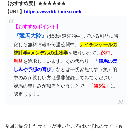
【おすすめ度】★★★★★★
【URL】
https://www.kb-tairiku.net/
【おすすめポイント】
『競馬大陸』
は58週連続的中している利益に特
化した無料情報を毎週公開中。
ナイチンゲールの
統計学×メンデルの生物学
を取りいれて、
的中、
利益
を追求しています。その代わり、
「競馬の楽
しみや予想の喜び」
などは一切皆無です（笑）的
中のみが欲しい方は是非登録してみてください！
競馬の楽しみが減るということで、
「第3位」
に
認定します。
今回ご紹介したサイトが凄いところはいずれのサイトも