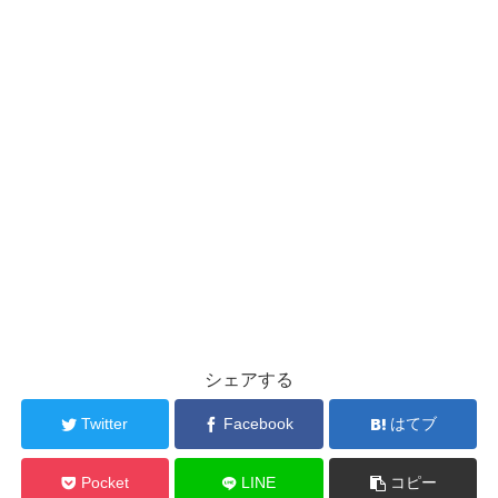
シェアする
Twitter
Facebook
はてブ
Pocket
LINE
コピー