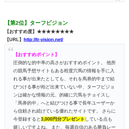
【第2位】ターフビジョン
【おすすめ度】★★★★★★★★
【URL】
http://tr-vision.net/
【おすすめポイント】
圧倒的な的中率の高さがおすすめポイント。 他所
の競馬予想サイトもある程度穴馬の情報を手に入
れる事が出来たとしても、それを馬券的中まで結
びつける事が殆ど出来ていない中、ターフビジョ
ンは確かな情報の元、的確に穴馬をチョイスし
「馬券的中」へと結びつける事で長年ユーザーか
ら信頼され続けている優れたサイトです。 さらに
今登録すると
3,000円分プレゼント
している点も
嬉しいですよね。 また、毎週自信のある勝負レー