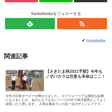
frankelkeibaをフォローする
frankelkeiba
関連記事
【さきたま杯2021予想】今年も
南関予想
ノボバカラは注意も本命はここ！
今年の日本ダービーが終わりました。 エフフォーリアは残念な結果
になりましたが、あのとんでもないペースの中で皐月賞馬としてよく
頑張ったと思います。 人気を集めていた紅一点のサトノレイナスは
気性面の問題が原因ですね。向こう正面で完全...