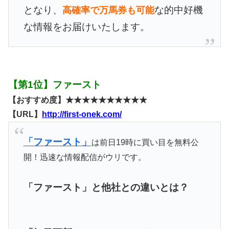
となり、
な的中好機
高確率で万馬券も可能
な情報をお届けいたします。
【第1位】ファースト
【おすすめ度】★★★★★★★★★★
【URL】
http://first-onek.com/
「ファースト」
は前日19時に買い目を無料公
開！迅速な情報配信がウリです。
「ファースト」と他社との違いとは？