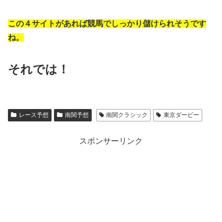
この４サイトがあれば競馬でしっかり儲けられそうです
ね。
それでは！
レース予想
南関予想
南関クラシック
東京ダービー
スポンサーリンク