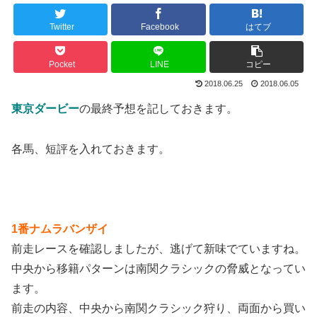
Twitter
Facebook
はてブ
Pocket
LINE
コピー
2018.06.25
2018.06.05
東京ダービー
の最終予想を記しておきます。
各馬、短評を入れておきます。
1番ナムラバンザイ
前走レースを確認しましたが、逃げて新味でていますね。
中央から移籍パターンは南関クラシックの脅威となってい
ます。
前走の内容、中央から南関クラシック狩り、両面から買い