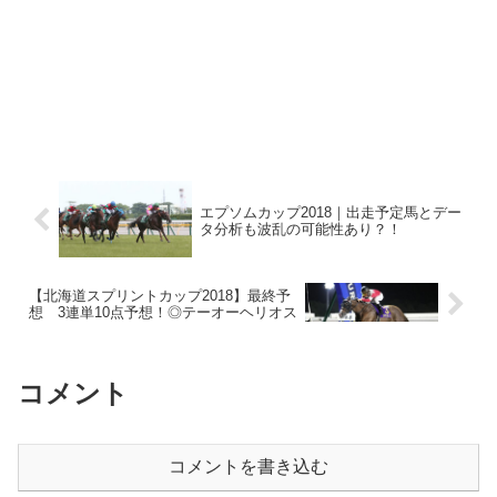
エプソムカップ2018｜出走予定馬とデー
タ分析も波乱の可能性あり？！
【北海道スプリントカップ2018】最終予
想 3連単10点予想！◎テーオーヘリオス
コメント
コメントを書き込む