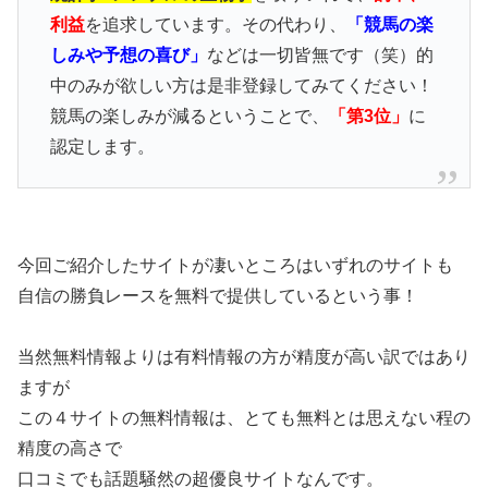
利益
を追求しています。その代わり、
「競馬の楽
しみや予想の喜び」
などは一切皆無です（笑）的
中のみが欲しい方は是非登録してみてください！
競馬の楽しみが減るということで、
「第3位」
に
認定します。
今回ご紹介したサイトが凄いところはいずれのサイトも
自信の勝負レースを無料で提供しているという事！
当然無料情報よりは有料情報の方が精度が高い訳ではあり
ますが
この４サイトの無料情報は、とても無料とは思えない程の
精度の高さで
口コミでも話題騒然の超優良サイトなんです。