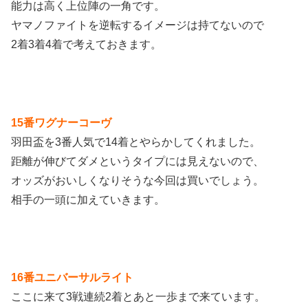
能力は高く上位陣の一角です。
ヤマノファイトを逆転するイメージは持てないので
2着3着4着で考えておきます。
15番ワグナーコーヴ
羽田盃を3番人気で14着とやらかしてくれました。
距離が伸びてダメというタイプには見えないので、
オッズがおいしくなりそうな今回は買いでしょう。
相手の一頭に加えていきます。
16番ユニバーサルライト
ここに来て3戦連続2着とあと一歩まで来ています。