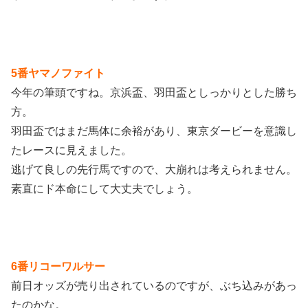
5番ヤマノファイト
今年の筆頭ですね。京浜盃、羽田盃としっかりとした勝ち
方。
羽田盃ではまだ馬体に余裕があり、東京ダービーを意識し
たレースに見えました。
逃げて良しの先行馬ですので、大崩れは考えられません。
素直にド本命にして大丈夫でしょう。
6番リコーワルサー
前日オッズが売り出されているのですが、ぶち込みがあっ
たのかな。