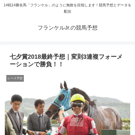
14戦14勝名馬「フランケル」のように無敗を目指します！競馬予想とデータを
配信
フランケルJr.の競馬予想
七夕賞2018最終予想｜変則3連複フォーメ
ーションで勝負！！
レース予想