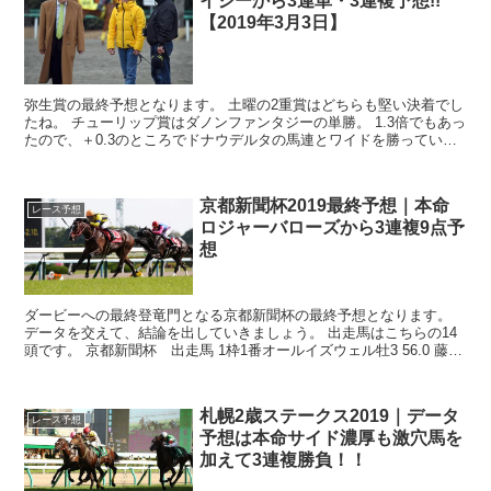
イジーから3連単・3連複予想!!
【2019年3月3日】
弥生賞の最終予想となります。 土曜の2重賞はどちらも堅い決着でし
たね。 チューリップ賞はダノンファンタジーの単勝。 1.3倍でもあっ
たので、＋0.3のところでドナウデルタの馬連とワイドを勝っていま
したが、僅かに凌げず。 残念でし...
京都新聞杯2019最終予想｜本命
レース予想
ロジャーバローズから3連複9点予
想
ダービーへの最終登竜門となる京都新聞杯の最終予想となります。
データを交えて、結論を出していきましょう。 出走馬はこちらの14
頭です。 京都新聞杯 出走馬 1枠1番オールイズウェル牡3 56.0 藤岡
佑 2枠2番ヴァンケドミン...
札幌2歳ステークス2019｜データ
レース予想
予想は本命サイド濃厚も激穴馬を
加えて3連複勝負！！