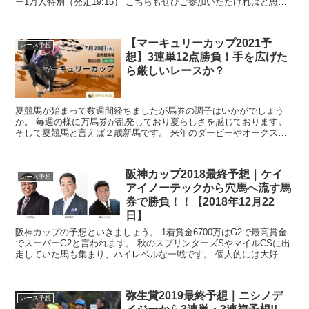
ー1万人特別（発走19:15） こちらもぜひご参加いただければと思い
ます。 ...
【マーキュリーカップ2021予
レース予想
想】3連単12点勝負！手を広げた
ら厳しいレースか？
夏競馬が始まって数週間経ちましたが馬券の調子はいかがでしょう
か。 毎週の様に万馬券が乱発しており夏らしさを感じております。
そして夏競馬と言えば２歳新馬です。 来年のダービーやオークスを
目指して多くの若駒が毎週デビューしていきます。 ...
阪神カップ2018最終予想｜ケイ
レース予想
アイノーテックから穴馬へ流す馬
券で勝負！！【2018年12月22
日】
阪神カップの予想といきましょう。 1着賞金6700万はG2で最高賞金
でスーパーG2と言われます。 秋のスプリンターズSやマイルCSに出
走していた馬も集まり、ハイレベルな一戦です。 個人的には大好き
なレースで...
弥生賞2019最終予想｜ニシノデ
レース予想