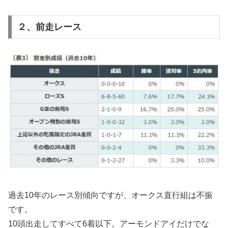
２、前走レース
過去10年のレース別傾向ですが、オークス直行組は不振
です。
10頭出走してすべて6着以下。アーモンドアイだけでな