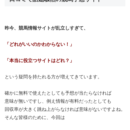
昨今、競馬情報サイトが乱立しすぎて、
「どれがいいのかわからない！」
「本当に役立つサイトはどれ？」
という疑問を持たれる方が増えてきています。
確かに無料で使えたとしても予想が当たらなければ
意味が無いですし、例え情報が有料だったとしても
回収率が大きく跳ね上がらなければ意味がないですよね。
そんな皆様のために、今回は