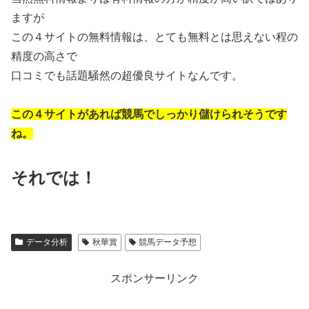
ますが
この４サイトの無料情報は、とても無料とは思えない程の
精度の高さで
口コミでも話題騒然の超優良サイトなんです。
この４サイトがあれば競馬でしっかり儲けられそうです
ね。
それでは！
データ分析
秋華賞
競馬データ予想
スポンサーリンク