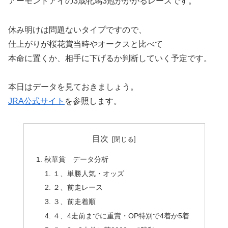
アーモンドアイの3歳牝馬3冠がかかるレースです。
休み明けは問題ないタイプですので、
仕上がりが桜花賞当時やオークスと比べて
本命に置くか、相手に下げるか判断していく予定です。
本日はデータを見ておきましょう。
JRA公式サイト
を参照します。
目次
秋華賞 データ分析
１、単勝人気・オッズ
２、前走レース
３、前走着順
４、4走前までに重賞・OP特別で4着か5着