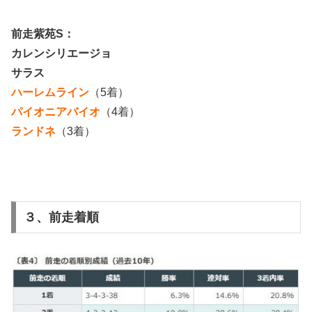
前走紫苑S：
カレンシリエージョ
サラス
ハーレムライン
（5着）
パイオニアバイオ
（4着）
ランドネ
（3着）
３、前走着順