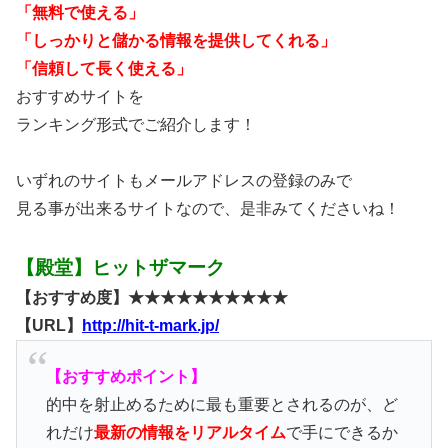
「無料で使える」
「しっかりと儲かる情報を提供してくれる」
「信頼して長く使える」
おすすめサイトを
ランキング形式でご紹介します！
いずれのサイトもメールアドレスの登録のみで
見る事が出来るサイトなので、是非みてくださいね！
【殿堂】ヒットザマーク
【おすすめ度】★★★★★★★★★★
【URL】
http://hit-t-mark.jp/
【おすすめポイント】
的中を射止めるために最も重要とされるのが、ど
れだけ
最新の情報をリアルタイム
で手にできるか