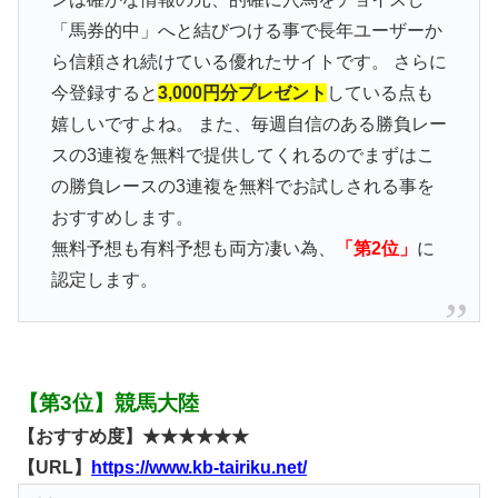
「馬券的中」へと結びつける事で長年ユーザーか
ら信頼され続けている優れたサイトです。 さらに
今登録すると
3,000円分プレゼント
している点も
嬉しいですよね。 また、毎週自信のある勝負レー
スの3連複を無料で提供してくれるのでまずはこ
の勝負レースの3連複を無料でお試しされる事を
おすすめします。
無料予想も有料予想も両方凄い為、
「第2位」
に
認定します。
【第3位】競馬大陸
【おすすめ度】★★★★★★
【URL】
https://www.kb-tairiku.net/