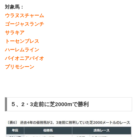
対象馬：
ウラヌスチャーム
ゴージャスランチ
サラキア
トーセンブレス
ハーレムライン
パイオニアバイオ
プリモシーン
５、2・3走前に芝2000mで勝利