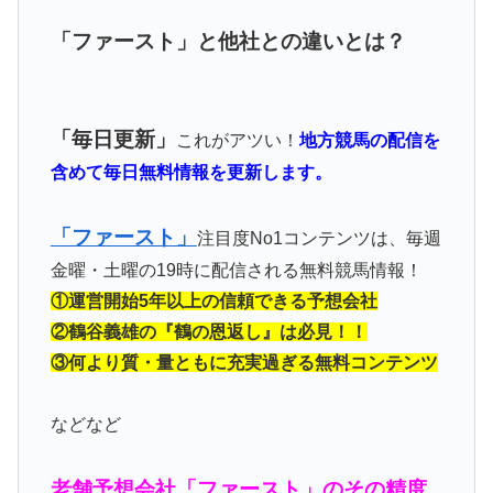
「ファースト」と他社との違いとは？
「毎日更新」
これがアツい！
地方競馬の配信を
含めて毎日無料情報を更新します。
「ファースト」
注目度No1コンテンツは、毎週
金曜・土曜の19時に配信される無料競馬情報！
①運営開始5年以上の信頼できる予想会社
②鶴谷義雄の『鶴の恩返し』は必見！！
③何より質・量ともに充実過ぎる無料コンテンツ
などなど
老舗予想会社「ファースト」のその精度