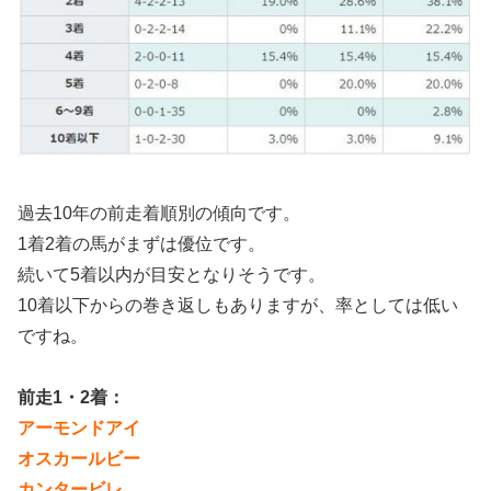
過去10年の前走着順別の傾向です。
1着2着の馬がまずは優位です。
続いて5着以内が目安となりそうです。
10着以下からの巻き返しもありますが、率としては低い
ですね。
前走1・2着：
アーモンドアイ
オスカールビー
カンタービレ