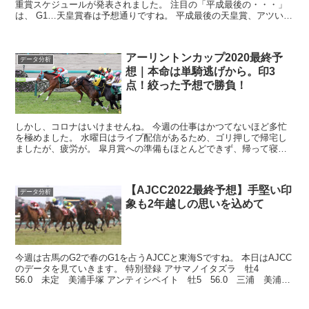
重賞スケジュールが発表されました。 注目の「平成最後の・・・」
は、 G1…天皇賞春は予想通りですね。 平成最後の天皇賞、アツいレ
ースを期待しましょう。 ...
アーリントンカップ2020最終予
データ分析
想｜本命は単騎逃げから。印3
点！絞った予想で勝負！
しかし、コロナはいけませんね。 今週の仕事はかつてないほど多忙
を極めました。 水曜日はライブ配信があるため、ゴリ押しで帰宅し
ましたが、疲労が。 皐月賞への準備もほとんどできず、帰って寝る
だけの生活となりました。 早く特効...
【AJCC2022最終予想】手堅い印
データ分析
象も2年越しの思いを込めて
今週は古馬のG2で春のG1を占うAJCCと東海Sですね。 本日はAJCC
のデータを見ていきます。 特別登録 アサマノイタズラ 牡4
56.0 未定 美浦手塚 アンティシペイト 牡5 56.0 三浦 美浦国
枝 エヒト...