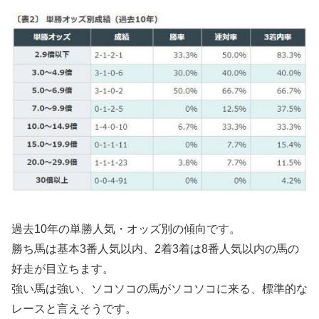
過去10年の単勝人気・オッズ別の傾向です。
勝ち馬は基本3番人気以内、2着3着は8番人気以内の馬の
好走が目立ちます。
強い馬は強い、ソコソコの馬がソコソコに来る、標準的な
レースと言えそうです。