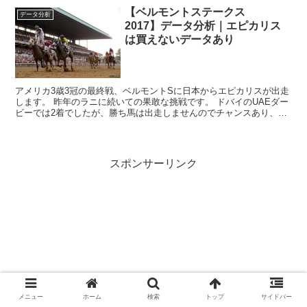
【ベルモントステークス
データ分析
2017】データ分析｜エピカリス
は買えないデータあり
アメリカ3歳3冠の最終戦、ベルモントSに日本からエピカリスが出走
します。 昨年のラニに続いての果敢な挑戦です。 ドバイのUAEダー
ビーでは2着でしたが、勝ち馬は出走しませんのでチャンスあり、と
いう見方もできそうです。 楽しみにレー...
スポンサーリンク
メニュー
ホーム
検索
トップ
サイドバー