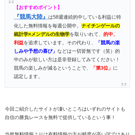
【おすすめポイント】
『競馬大陸』
は58週連続的中している利益に特
化した無料情報を毎週公開中。
ナイチンゲールの
統計学×メンデルの生物学
を取りいれて、
的中、
利益
を追求しています。その代わり、
「競馬の楽
しみや予想の喜び」
などは一切皆無です（笑）的
中のみが欲しい方は是非登録してみてください！
競馬の楽しみが減るということで、
「第3位」
に
認定します。
今回ご紹介したサイトが凄いところはいずれのサイトも
自信の勝負レースを無料で提供しているという事！
当然無料情報よりは有料情報の方が精度が高い訳ではあり