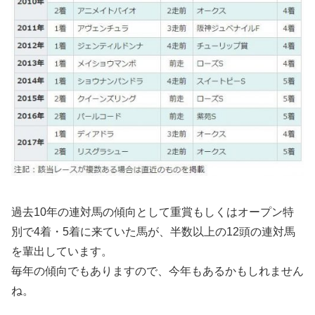
過去10年の連対馬の傾向として重賞もしくはオープン特
別で4着・5着に来ていた馬が、半数以上の12頭の連対馬
を輩出しています。
毎年の傾向でもありますので、今年もあるかもしれません
ね。