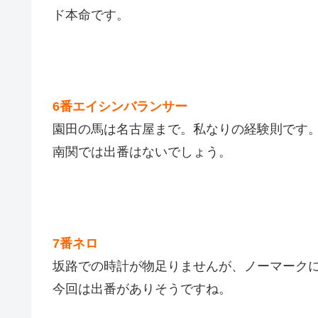
ド本命です。
6番エイシンバランサー
園田の馬は名古屋まで。私なりの経験則です
南関では出番はないでしょう。
7番ネロ
坂路での時計が物足りませんが、ノーマーク
今回は出番がありそうですね。