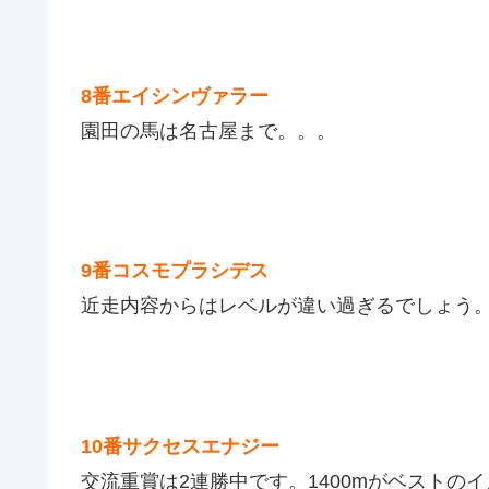
8番エイシンヴァラー
園田の馬は名古屋まで。。。
9番コスモプラシデス
近走内容からはレベルが違い過ぎるでしょう
10番サクセスエナジー
交流重賞は2連勝中です。1400mがベストの