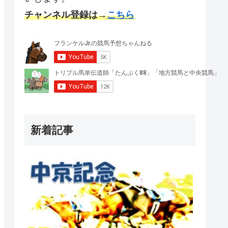
チャンネル登録は→
こちら
新着記事