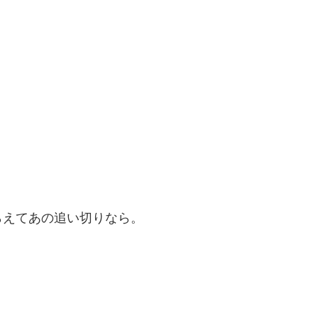
らえてあの追い切りなら。