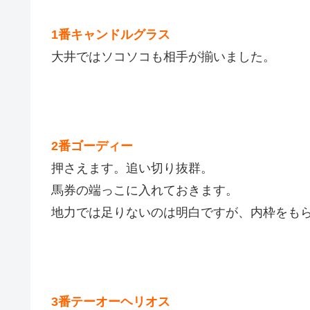
1番キャンドルグラス
大井ではソコソコも相手が揃いました。
2番ゴーディー
押さえます。追い切り抜群。
馬券の端っこに入れておきます。
地力では足りないのは明白ですが、内枠をも
3番テーオーヘリオス