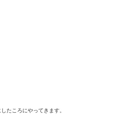
。
にしたころにやってきます。