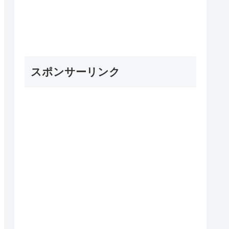
スポンサーリンク