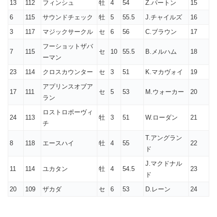
13
112
フィンシュ
牡
4
54
Z.パートン
15
6
115
サウンドチェック
牡
5
55.5
J.チャイルズ
16
3
117
マジックサークル
セ
6
56
C.ブラウン
17
フーショットザバ
7
115
セ
10
55.5
B.メルハム
18
ーマン
23
114
クロスカウンター
セ
3
51
K.マカヴォイ
19
アプリンスオブア
17
111
セ
5
53
M.ウォーカー
20
ラン
ロストロポーヴィ
24
113
牡
3
51
W.ローダン
21
チ
T.アングラン
8
118
エースハイ
牡
4
55
22
ド
J.マクドナル
11
114
ユカタン
牡
4
54.5
23
ド
20
109
ザカダ
セ
6
53
D.レーン
24