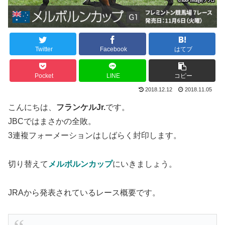
Twitter
Facebook
はてブ
Pocket
LINE
コピー
2018.12.12
2018.11.05
こんにちは、
フランケルJr.
です。
JBCではまさかの全敗。
3連複フォーメーションはしばらく封印します。
切り替えて
メルボルンカップ
にいきましょう。
JRAから発表されているレース概要です。