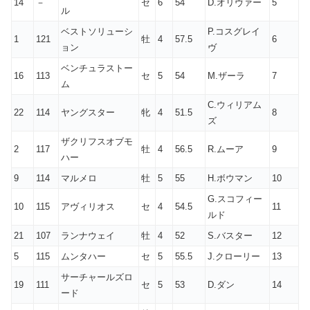
14
－
セ
6
54
D.オリヴァー
5
ル
ベストソリューシ
P.コスグレイ
1
121
牡
4
57.5
6
ョン
ヴ
ベンチュラストー
16
113
セ
5
54
M.ザーラ
7
ム
C.ウィリアム
22
114
ヤングスター
牝
4
51.5
8
ズ
ザクリフスオブモ
2
117
牡
4
56.5
R.ムーア
9
ハー
9
114
マルメロ
牡
5
55
H.ボウマン
10
G.スコフィー
10
115
アヴィリオス
セ
4
54.5
11
ルド
21
107
ランナウェイ
牡
4
52
S.バスター
12
5
115
ムンタハー
セ
5
55.5
J.クローリー
13
サーチャールズロ
19
111
セ
5
53
D.ダン
14
ード