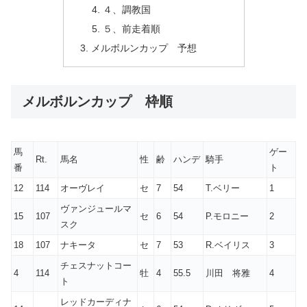
４、調教国
５、前走着順
メルボルンカップ 予想
メルボルンカップ 枠順
馬
ゲー
Rt.
馬名
性
齢
ハンデ
騎手
番
ト
12
114
オーヴレイ
セ
7
54
T.ベリー
1
ヴァンジュールマ
15
107
セ
6
54
P.モロニー
2
スク
18
107
ナキータ
セ
7
53
R.ベイリス
3
チェスナットコー
4
114
牡
4
55.5
川田 将雅
4
ト
レッドカーディナ