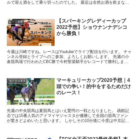
ルで迎え酒をして乗り切ったのでした。 最近は全然お酒を飲まなく
なっているので、ものすごく弱くなり...
【スパーキングレディーカップ
レース予想
2022予想】ショウナンナデシコ
から勝負！
今週は川崎ですね。レースはYoutubeでライブ配信を行います。 チャ
ンネル登録とライブへのご参加、よろしくお願いします。 先週の小
倉競馬場で行われたCBC勝で今村聖菜騎手がレコードで勝利しまし
た。 今年デビューで今回が重...
マーキュリーカップ2020予想｜4
地方交流重賞
頭での争い！的中をするためだけ
のレース！
先週の中央競馬は夏競馬とはいえ驚愕の一戦となりました。 函館記
念では15番人気のアドマイヤジャスタが優勝して全国の競馬ファン
が驚きどよめいたと思います。 しかしその10分後に今度は中京記念
で18番人気の馬が勝利するというビックリし過ぎて...