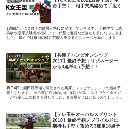
【TCK女王盃2022最終予想】本
南関予想
命手堅く、相手穴馬絡めて手広く
1週間ごとにコロナの影響が格段に変化していきます。 芸能界では感
染者や濃厚接触者が相次いで、代役で進行など当たり前になってきま
した。 最近では毎日の様に芸能人感染者のニュースを耳にします。
オミクロン株は今までの株みたいに肺で...
【兵庫チャンピオンシップ
レース予想
2017】最終予想｜リゾネーター
から3連単4点予想！！
明日4日に園田競馬場で開催される兵庫チャンピオンシップの最終予
想となります。 その前に昨日のかきつばた記念。 ◎トウケイタイガ
ーが想定以上の強さを見せました。名古屋がよほど合うのでしょう。
馬券は単勝と3連複は取ったものの...
【テレ玉杯オーバルスプリント
レース予想
2018】最終予想ノブワイルドに
期待も手堅く攻める3連単18点予