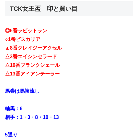
TCK女王盃 印と買い目
◎6番ラビットラン
○1番ビスカリア
▲8番クレイジーアクセル
△3番エイシンセラード
△10番ブランクシェール
△13番アイアンテーラー
馬券は馬複流し
軸馬：6
相手：1・3・8・10・13
5通り