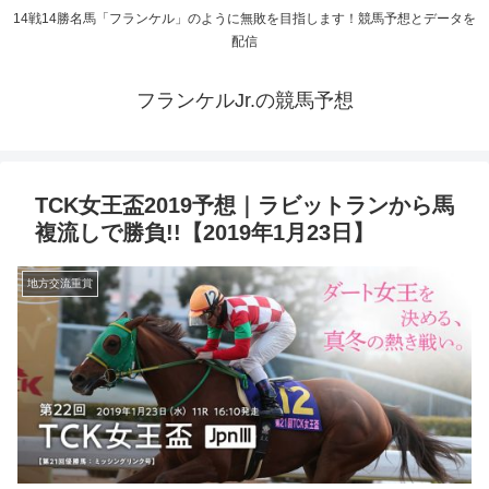
14戦14勝名馬「フランケル」のように無敗を目指します！競馬予想とデータを
配信
フランケルJr.の競馬予想
TCK女王盃2019予想｜ラビットランから馬
複流しで勝負!!【2019年1月23日】
地方交流重賞