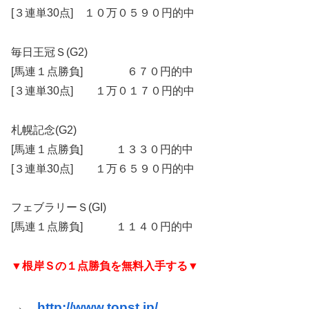
[３連単30点] １０万０５９０円的中
毎日王冠Ｓ(G2)
[馬連１点勝負] ６７０円的中
[３連単30点] １万０１７０円的中
札幌記念(G2)
[馬連１点勝負] １３３０円的中
[３連単30点] １万６５９０円的中
フェブラリーＳ(GI)
[馬連１点勝負] １１４０円的中
▼根岸Ｓの１点勝負を無料入手する▼
→
http://www.topst.jp/