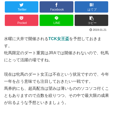
Twitter
Facebook
はてブ
Pocket
LINE
コピー
2019.01.21
水曜に大井で開催される
TCK女王盃
を予想しておきま
す。
牝馬限定のダート重賞はJRAでは開催されないので、牝馬
にとって活躍の場ですね。
現在は牝馬のダート女王は不在という状況ですので、今年
一年を占う意味でも注目しておきたい一戦です。
馬券的にも、超高配当は望みは薄いもののソコソコ付くこ
ともありますので点数を絞りつつ、その中で最大限の成果
が出るような予想といきましょう。