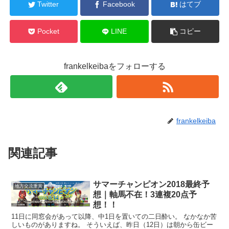
Twitter
Facebook
はてブ
Pocket
LINE
コピー
frankelkeibaをフォローする
frankelkeiba
関連記事
サマーチャンピオン2018最終予
地方交流重賞
想｜軸馬不在！3連複20点予
想！！
11日に同窓会があって以降、中1日を置いての二日酔い。 なかなか苦
しいものがありますね。 そういえば、昨日（12日）は朝から缶ビー