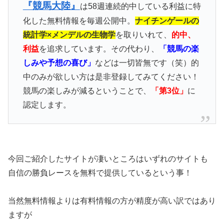
『競馬大陸』
は58週連続的中している利益に特
化した無料情報を毎週公開中。
ナイチンゲールの
統計学×メンデルの生物学
を取りいれて、
的中、
利益
を追求しています。その代わり、
「競馬の楽
しみや予想の喜び」
などは一切皆無です（笑）的
中のみが欲しい方は是非登録してみてください！
競馬の楽しみが減るということで、
「第3位」
に
認定します。
今回ご紹介したサイトが凄いところはいずれのサイトも
自信の勝負レースを無料で提供しているという事！
当然無料情報よりは有料情報の方が精度が高い訳ではあり
ますが