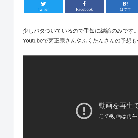
Twitter
Facebook
はてブ
少しバタついているので手短に結論のみです
Youtubeで菊正宗さんやふくたんさんの予想