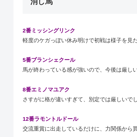
消し馬
2番ミッシングリンク
軽度のケガっぽい休み明けで初戦は様子を見
5番ブランシェクール
馬が終わっている感が強いので、今後は厳し
8番エミノマユアク
さすがに格が違いすぎて、別定では厳しいで
12番ラモントルドール
交流重賞に出走しているだけに、力関係から