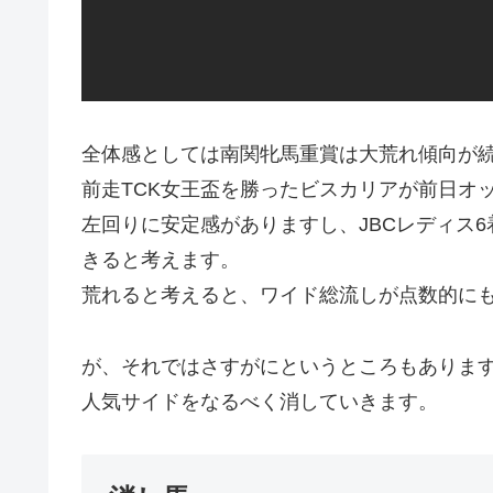
全体感としては南関牝馬重賞は大荒れ傾向が
前走TCK女王盃を勝ったビスカリアが前日オ
左回りに安定感がありますし、JBCレディス
きると考えます。
荒れると考えると、ワイド総流しが点数的に
が、それではさすがにというところもありま
人気サイドをなるべく消していきます。