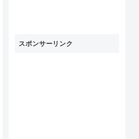
スポンサーリンク