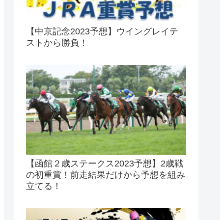
【中京記念2023予想】ウイングレイテ
ストから勝負！
【函館２歳ステークス2023予想】2歳戦
の初重賞！前走結果だけから予想を組み
立てる！