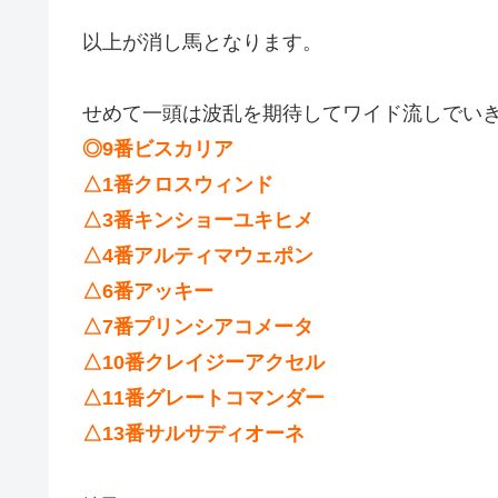
以上が消し馬となります。
せめて一頭は波乱を期待してワイド流しでい
◎9番ビスカリア
△1番クロスウィンド
△3番キンショーユキヒメ
△4番アルティマウェポン
△6番アッキー
△7番プリンシアコメータ
△10番クレイジーアクセル
△11番グレートコマンダー
△13番サルサディオーネ