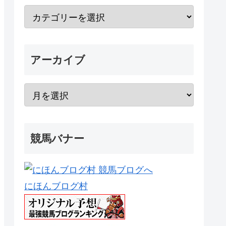
アーカイブ
競馬バナー
にほんブログ村