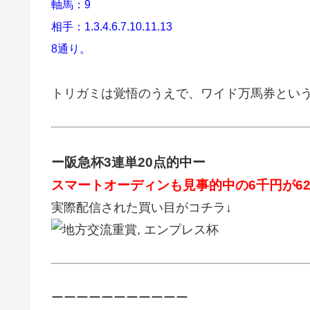
軸馬：9
相手：1.3.4.6.7.10.11.13
8通り。
トリガミは覚悟のうえで、ワイド万馬券とい
ー阪急杯3連単20点的中ー
スマートオーディンも見事的中の6千円が6
実際配信された買い目がコチラ↓
ーーーーーーーーーーー