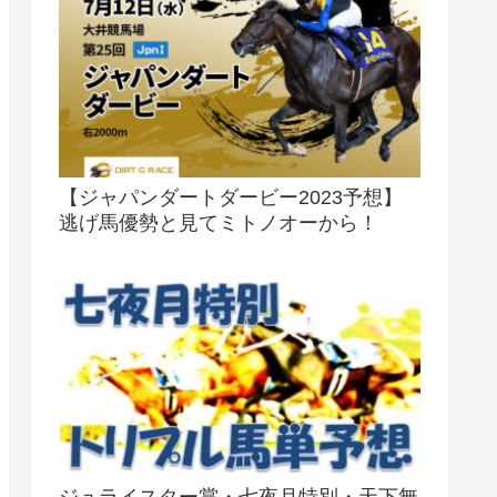
【ジャパンダートダービー2023予想】
逃げ馬優勢と見てミトノオーから！
ジュライスター賞・七夜月特別・天下無