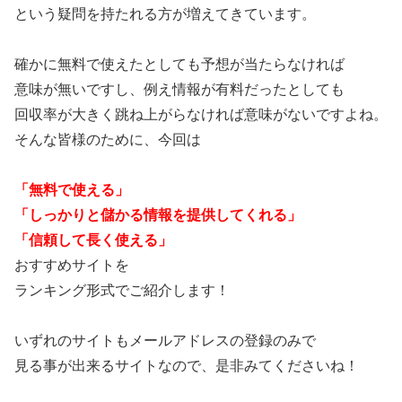
という疑問を持たれる方が増えてきています。
確かに無料で使えたとしても予想が当たらなければ
意味が無いですし、例え情報が有料だったとしても
回収率が大きく跳ね上がらなければ意味がないですよね。
そんな皆様のために、今回は
「無料で使える」
「しっかりと儲かる情報を提供してくれる」
「信頼して長く使える」
おすすめサイトを
ランキング形式でご紹介します！
いずれのサイトもメールアドレスの登録のみで
見る事が出来るサイトなので、是非みてくださいね！