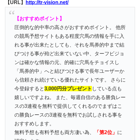
【URL】
http://tr-vision.net/
【おすすめポイント】
圧倒的な的中率の高さがおすすめポイント。 他所
の競馬予想サイトもある程度穴馬の情報を手に入
れる事が出来たとしても、それを馬券的中まで結
びつける事が殆ど出来ていない中、ターフビジョ
ンは確かな情報の元、的確に穴馬をチョイスし
「馬券的中」へと結びつける事で長年ユーザーか
ら信頼され続けている優れたサイトです。 さらに
今登録すると
3,000円分プレゼント
している点も
嬉しいですよね。 また、毎週自信のある勝負レー
スの3連複を無料で提供してくれるのでまずはこ
の勝負レースの3連複を無料でお試しされる事を
おすすめします。
無料予想も有料予想も両方凄い為、
「第2位」
に