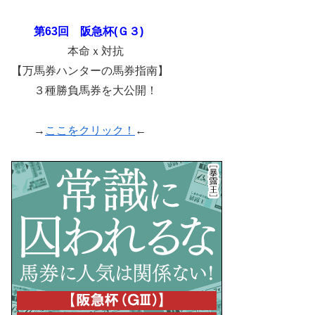
第63回 阪急杯(Ｇ３)
本命ｘ対抗
【万馬券ハンターの馬券指南】
３種勝負馬券を大公開！
→
ここをクリック！
←