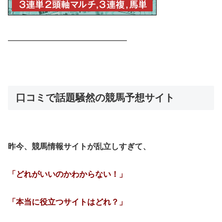
━━━━━━━━━━━━━━━
口コミで話題騒然の競馬予想サイト
昨今、競馬情報サイトが乱立しすぎて、
「どれがいいのかわからない！」
「本当に役立つサイトはどれ？」