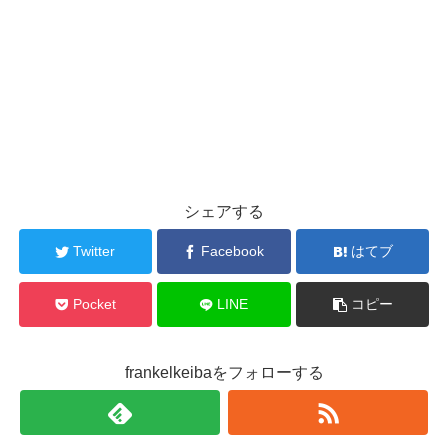
シェアする
Twitter
Facebook
はてブ
Pocket
LINE
コピー
frankelkeibaをフォローする