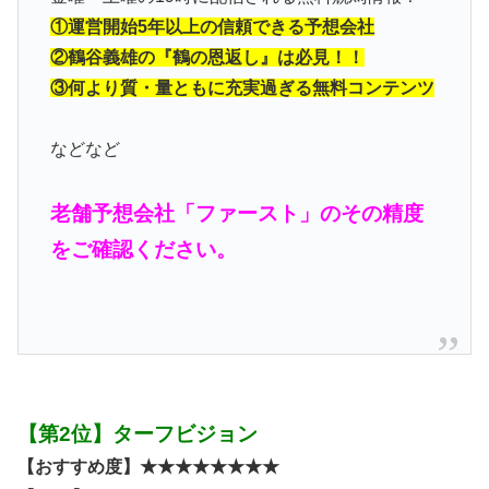
①運営開始5年以上の信頼できる予想会社
②鶴谷義雄の『鶴の恩返し』は必見！！
③何より質・量ともに充実過ぎる無料コンテンツ
などなど
老舗予想会社「ファースト」のその精度
をご確認ください。
【第2位】ターフビジョン
【おすすめ度】★★★★★★★★