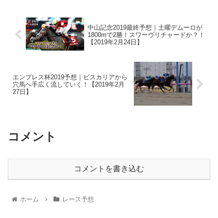
中山記念2019最終予想｜土曜デムーロが
1800mで2勝！スワーヴリチャードか？！
【2019年2月24日】
エンプレス杯2019予想｜ビスカリアから
穴馬へ手広く流していく！【2019年2月
27日】
コメント
コメントを書き込む
ホーム
レース予想